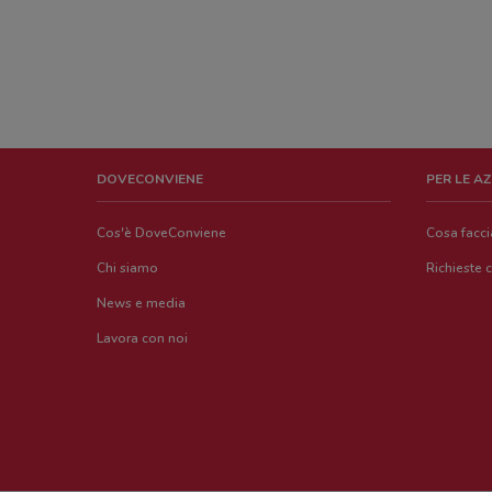
DOVECONVIENE
PER LE A
Cos'è DoveConviene
Cosa facc
Chi siamo
Richieste 
News e media
Lavora con noi