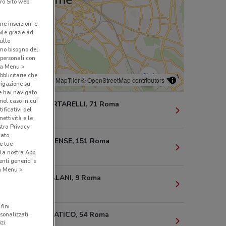
ro Sito web.
are inserzioni e
bile grazie ad
sulle
amo bisogno del
 personali con
o a Menu >
bblicitarie che
© MapTiler
© OpenStreetMap contributors
vigazione su
e hai navigato
(nel caso in cui
VIA L. V. BERTARELLI, 71 Roma
ificativi del
1.9 km
ettività e le
stra Privacy
cato,
VIA NEMORENSE, 151 Roma
e tue
la nostra App.
1.9 km
nti generici e
 a Menu >
VIA A. CATALANI, 9 Roma
2.7 km
fini
VIALE ADRIATICO, 54 Roma
sonalizzati,
zi.