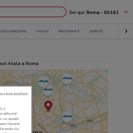
Sei qui:
Roma - 00161
ASSICURAZIONI
VIAGGI
RISTORANTI
SERVIZI
ozi Atala a Roma
ua senza accettare
li o
nto affinché
in cui queste
ere rilevanti.
 facendo clic