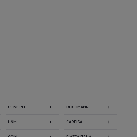
CONBIPEL
DEICHMANN
H&M
CARPISA
COIN
PIAZZA ITALIA