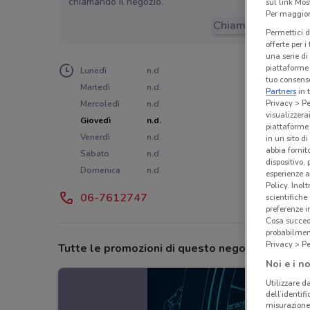
chiamando il negozio.
sul link Mos
Per maggiori
Chiama il negozio
Permettici d
offerte per 
una serie di
piattaforme 
Lunedì
n.d.
tuo consenso
Martedì
n.d.
Partners
in 
Privacy > Pe
Mercoledì
n.d.
visualizzera
Giovedì
n.d.
piattaforme 
Venerdì
n.d.
in un sito d
abbia fornit
Sabato
n.d.
dispositivo,
Domenica
n.d.
esperienze a
Policy. Inolt
06-7612747
scientifiche
preferenze 
Cosa succede
probabilmen
Privacy > Pe
Tutte le promozioni di questo negozio
Noi e i no
Utilizzare da
dell’identif
misurazione 