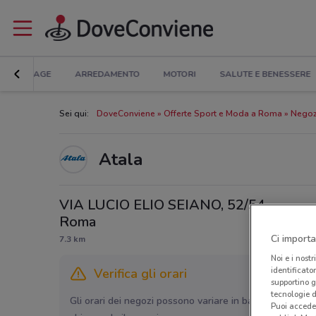
BRICOLAGE
ARREDAMENTO
MOTORI
SALUTE E BENESSERE
Sei qui:
DoveConviene
Offerte Sport e Moda a Roma
Negoz
Atala
VIA LUCIO ELIO SEIANO, 52/54,
Roma
Ci importa
7.3 km
Noi e i nostr
identificato
Verifica gli orari
supportino g
tecnologie d
Gli orari dei negozi possono variare in base agli ultimi 
Puoi accede