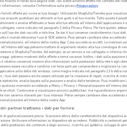
tra finalità in fondo alla pagina web. Tali scelte avranno effetto nel contesto del nost
 informazioni, consulta l'Informativa sulla privacy.
Privacy policy
i fornirti offerte più vicine ai tuoi bisogni: Utilizzando Shopfully/Tiendeo puoi visualizz
i tuoi acquisti quotidiani più attinenti ai tuoi gusti e al tuo mondo. Tutto questo è possi
 strumenti e analisi effettuate in base alle tue attività all'interno dell'applicazione e 
collegate, come indicato nel paragrafo 2 della Privacy Policy. Per fare questo, abbi
 sull'uso dei dati raccolti a tale fine. Se dai il tuo consenso condivideremo i tuoi dati
tutto il mondo attraverso l’uso di SDK esterne. Puoi sempre cambiare idea accedend
rsonalizzazione, all’interno della nostra App. Cosa succede se accetti: Le inserzioni pu
i all'interno dell’app potranno trattare di argomenti relativi alla tua cronologia di na
esterne a Shopfully/Tiendeo. Ad esempio, se un servizio a noi collegato ci informa ch
i viaggi, potremo mostrarti delle offerte a tema vacanze. Inoltre, i dati sulla posizione 
o il relativo consenso) insieme alle informazioni sulle prestazioni della rete e agli ident
 possono essere raccolte e condivisi con terze parti per comprendere e migliorare la conn
pplicative sulle delle reti wireless, come meglio indicato nel paragrafo 13.b della no
re, i tuoi dati possono anche essere utilizzati per la creazione di report, ricerche di mer
 e statistiche, analisi basate sulla posizione e analisi delle tendenze. Puoi modificare l
in qualsiasi momento accedendo a Menu > Privacy > Personalizzazione all'interno del
 se rifiuti: Continuerai a visualizzare annunci pubblicitari, ma riguarderanno argome
te non saranno rilevanti per i tuoi interessi. Potrai sempre cambiare idea accedendo
rsonalizzazione all'interno della nostra App.
stri partner trattiamo i dati per fornire:
ti di geolocalizzazione precisi. Scansione attiva delle caratteristiche del dispositivo ai 
icazione. Archiviare informazioni su dispositivo e/o accedervi. Pubblicità e contenuti per
delle prestazioni dei contenuti e degli annunci, ricerche sul pubblico, sviluppo di servi