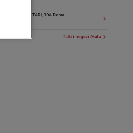
3.5 km
VIA DEI LEUTARI, 30A Roma
3.8 km
Tutti i negozi Atala