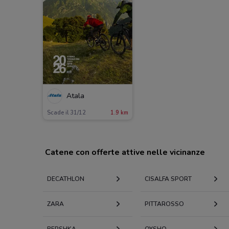
Atala
Scade il 31/12
1.9 km
Catene con offerte attive nelle vicinanze
DECATHLON
CISALFA SPORT
ZARA
PITTAROSSO
BERSHKA
OYSHO