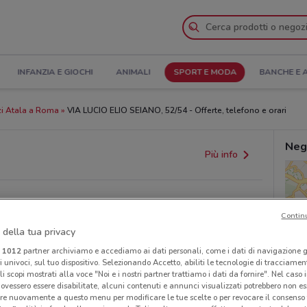
INFANZIA E GIOCHI
ANIMALI
SPORT E MODA
BANCHE E 
i Atala a Roma
VIA LUCIO ELIO SEIANO, 52/54 - Offerte, telefono e orari
Neg
Più info
Contin
 della tua privacy
i
1012
partner archiviamo e accediamo ai dati personali, come i dati di navigazione g
ri univoci, sul tuo dispositivo. Selezionando Accetto, abiliti le tecnologie di tracciame
li scopi mostrati alla voce "Noi e i nostri partner trattiamo i dati da fornire". Nel caso 
ovessero essere disabilitate, alcuni contenuti e annunci visualizzati potrebbero non ess
provvedimenti regionali o nazionali. Verifica l’accuratezza
re nuovamente a questo menu per modificare le tue scelte o per revocare il consenso