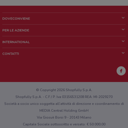
DOVECONVIENE
Cos'è DoveConviene
PER LE AZIENDE
Chi siamo
Cosa facciamo
INTERNATIONAL
News e media
Richieste commerciali e marketing
Brazil
CONTATTI
Lavora con noi
Mexico
Segnalazione punto vendita
France
Segnalazione Volantino
Australia
Hai un malfunzionamento sul web o sull'app?
New Zealand
© Copyright 2026 Shopfully S.p.A.
Shopfully S.p.A. - C.F / P. Iva 03156531208 REA: MI-2029270
Società a socio unico soggetta all’attività di direzione e coordinamento di
MEDIA Central Holding GmbH
Via Giosuè Borsi 9 - 20143 Milano
Capitale Sociale sottoscritto e versato: € 50.000,00