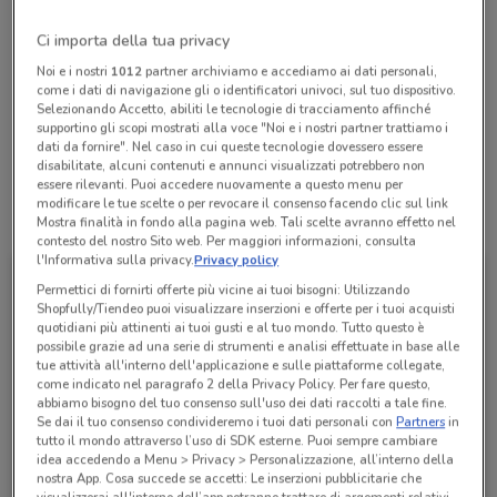
Chiama il negozio
Ci importa della tua privacy
Noi e i nostri
1012
partner archiviamo e accediamo ai dati personali,
Lunedì
Martedì
Mercoledì
Giovedì
n.d.
n.d.
n.d.
n.d.
come i dati di navigazione gli o identificatori univoci, sul tuo dispositivo.
Venerdì
n.d.
Sabato
Domenica
n.d.
n.d.
Selezionando Accetto, abiliti le tecnologie di tracciamento affinché
supportino gli scopi mostrati alla voce "Noi e i nostri partner trattiamo i
06-8184538
dati da fornire". Nel caso in cui queste tecnologie dovessero essere
disabilitate, alcuni contenuti e annunci visualizzati potrebbero non
essere rilevanti. Puoi accedere nuovamente a questo menu per
modificare le tue scelte o per revocare il consenso facendo clic sul link
Tutte le promozioni di questo negozio
Mostra finalità in fondo alla pagina web. Tali scelte avranno effetto nel
contesto del nostro Sito web. Per maggiori informazioni, consulta
l'Informativa sulla privacy.
Privacy policy
Permettici di fornirti offerte più vicine ai tuoi bisogni: Utilizzando
Shopfully/Tiendeo puoi visualizzare inserzioni e offerte per i tuoi acquisti
quotidiani più attinenti ai tuoi gusti e al tuo mondo. Tutto questo è
possibile grazie ad una serie di strumenti e analisi effettuate in base alle
tue attività all'interno dell'applicazione e sulle piattaforme collegate,
come indicato nel paragrafo 2 della Privacy Policy. Per fare questo,
abbiamo bisogno del tuo consenso sull'uso dei dati raccolti a tale fine.
Se dai il tuo consenso condivideremo i tuoi dati personali con
Partners
in
tutto il mondo attraverso l’uso di SDK esterne. Puoi sempre cambiare
idea accedendo a Menu > Privacy > Personalizzazione, all’interno della
nostra App. Cosa succede se accetti: Le inserzioni pubblicitarie che
Atala
visualizzerai all'interno dell’app potranno trattare di argomenti relativi