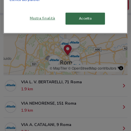
SCARICA L’APP
Mostra finalità
Accetto
Negozi Atala a Roma
© MapTiler
© OpenStreetMap contributors
VIA L. V. BERTARELLI, 71 Roma
1.9 km
VIA NEMORENSE, 151 Roma
1.9 km
VIA A. CATALANI, 9 Roma