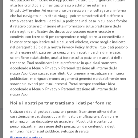
alla tua cronologia di navigazione su piattaforme esterne a
Scade il 31/12
1.9 km
Shopfully/Tiendeo. Ad esempio, se un servizio a noi collegato ci informa
che hai navigato in un sito di viaggi, potremo mostrarti delle offerte a
tema vacanze. Inoltre, i dati sulla posizione (nel caso in cui abbia fornito
il relativo consenso) insieme alle informazioni sulle prestazioni della
rete e agli identificativi del dispositivo, possono essere raccolte e
condivisi con terze parti per comprendere e migliorare la connettività e
le esperienze applicative sulle delle reti wireless, come meglio indicato
nel paragrafo 13.b della nostra Privacy Policy. Inoltre, i tuoi dati possono
anche essere utilizzati per la creazione di report, ricerche di mercato,
scientifiche e statistiche, analisi basate sulla posizione e analisi delle
tendenze. Puoi modificare le tue preferenze in qualsiasi momento
accedendo a Menu > Privacy > Personalizzazione all'interno della
nostra App. Cosa succede se rifiuti: Continuerai a visualizzare annunci
pubblicitari, ma riguarderanno argomenti generici e probabilmente non
Atala
saranno rilevanti per i tuoi interessi. Potrai sempre cambiare idea
accedendo a Menu > Privacy > Personalizzazione all'interno della
Scade il 31/12
1.9 km
nostra App.
Noi e i nostri partner trattiamo i dati per fornire:
Utilizzare dati di geolocalizzazione precisi. Scansione attiva delle
Porta DoveConviene sempre con te!
caratteristiche del dispositivo ai fini dell’identificazione. Archiviare
Puoi trovare le migliori offerte dei negozi vicino a te,
informazioni su dispositivo e/o accedervi. Pubblicità e contenuti
salvarle e creare la tua lista del risparmio, comodamente
personalizzati, misurazione delle prestazioni dei contenuti e degli
dal tuo cellulare.
annunci, ricerche sul pubblico, sviluppo di servizi.
Elenco dei partner