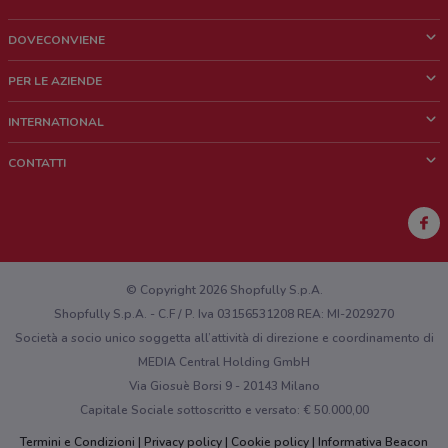
DOVECONVIENE
Cos'è DoveConviene
PER LE AZIENDE
Chi siamo
Cosa facciamo
INTERNATIONAL
News e media
Richieste commerciali e marketing
Brazil
CONTATTI
Lavora con noi
Mexico
Segnalazione punto vendita
France
Segnalazione Volantino
Australia
Hai un malfunzionamento sul web o sull'app?
New Zealand
© Copyright 2026 Shopfully S.p.A.
Shopfully S.p.A. - C.F / P. Iva 03156531208 REA: MI-2029270
Società a socio unico soggetta all’attività di direzione e coordinamento di
MEDIA Central Holding GmbH
Via Giosuè Borsi 9 - 20143 Milano
Capitale Sociale sottoscritto e versato: € 50.000,00
Termini e Condizioni
Privacy policy
Cookie policy
Informativa Beacon