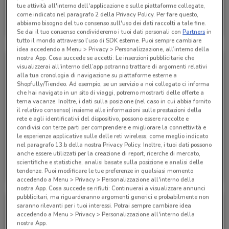
tue attività all'interno dell'applicazione e sulle piattaforme collegate,
Alpitour
come indicato nel paragrafo 2 della Privacy Policy. Per fare questo,
abbiamo bisogno del tuo consenso sull'uso dei dati raccolti a tale fine.
Scade il 31/10
243 m
Se dai il tuo consenso condivideremo i tuoi dati personali con
Partners
in
tutto il mondo attraverso l’uso di SDK esterne. Puoi sempre cambiare
idea accedendo a Menu > Privacy > Personalizzazione, all’interno della
nostra App. Cosa succede se accetti: Le inserzioni pubblicitarie che
visualizzerai all'interno dell’app potranno trattare di argomenti relativi
alla tua cronologia di navigazione su piattaforme esterne a
Shopfully/Tiendeo. Ad esempio, se un servizio a noi collegato ci informa
che hai navigato in un sito di viaggi, potremo mostrarti delle offerte a
tema vacanze. Inoltre, i dati sulla posizione (nel caso in cui abbia fornito
il relativo consenso) insieme alle informazioni sulle prestazioni della
rete e agli identificativi del dispositivo, possono essere raccolte e
condivisi con terze parti per comprendere e migliorare la connettività e
le esperienze applicative sulle delle reti wireless, come meglio indicato
nel paragrafo 13.b della nostra Privacy Policy. Inoltre, i tuoi dati possono
anche essere utilizzati per la creazione di report, ricerche di mercato,
Alpitour
Alpitour
scientifiche e statistiche, analisi basate sulla posizione e analisi delle
tendenze. Puoi modificare le tue preferenze in qualsiasi momento
Scade il 31/10
243 m
Scade il 31/10
243 m
accedendo a Menu > Privacy > Personalizzazione all'interno della
nostra App. Cosa succede se rifiuti: Continuerai a visualizzare annunci
pubblicitari, ma riguarderanno argomenti generici e probabilmente non
saranno rilevanti per i tuoi interessi. Potrai sempre cambiare idea
accedendo a Menu > Privacy > Personalizzazione all'interno della
nostra App.