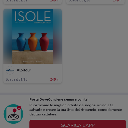
Scade il 31/01
249 m
Scade il 31/10
249 m
Alpitour
Scade il 31/10
249 m
Porta DoveConviene sempre con te!
Puoi trovare le migliori offerte dei negozi vicino a te,
salvarle e creare la tua lista del risparmio, comodamente
dal tuo cellulare.
SCARICA L’APP