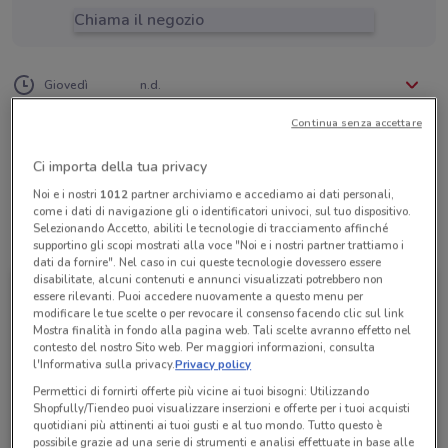
Chiama il negozio
Lunedì
Martedì
Mercoledì
n.d.
n.d.
n.d.
Giovedì
n.d.
Venerdì
Sabato
Domenica
n.d.
n.d.
n.d.
039 2326467
Continua senza accettare
Angior Tr./Nonsoloviaggi Brian
Ci importa della tua privacy
Noi e i nostri
1012
partner archiviamo e accediamo ai dati personali,
come i dati di navigazione gli o identificatori univoci, sul tuo dispositivo.
Selezionando Accetto, abiliti le tecnologie di tracciamento affinché
Tutte le promozioni di questo negozio
supportino gli scopi mostrati alla voce "Noi e i nostri partner trattiamo i
dati da fornire". Nel caso in cui queste tecnologie dovessero essere
disabilitate, alcuni contenuti e annunci visualizzati potrebbero non
essere rilevanti. Puoi accedere nuovamente a questo menu per
modificare le tue scelte o per revocare il consenso facendo clic sul link
Mostra finalità in fondo alla pagina web. Tali scelte avranno effetto nel
contesto del nostro Sito web. Per maggiori informazioni, consulta
l'Informativa sulla privacy.
Privacy policy
Permettici di fornirti offerte più vicine ai tuoi bisogni: Utilizzando
Shopfully/Tiendeo puoi visualizzare inserzioni e offerte per i tuoi acquisti
quotidiani più attinenti ai tuoi gusti e al tuo mondo. Tutto questo è
possibile grazie ad una serie di strumenti e analisi effettuate in base alle