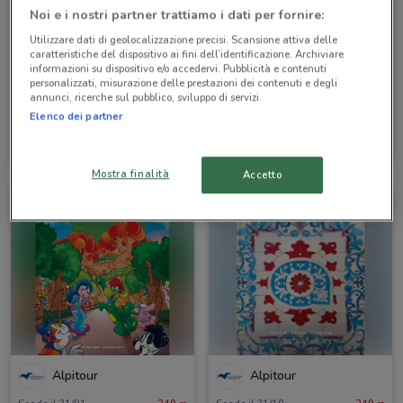
Noi e i nostri partner trattiamo i dati per fornire:
Utilizzare dati di geolocalizzazione precisi. Scansione attiva delle
caratteristiche del dispositivo ai fini dell’identificazione. Archiviare
informazioni su dispositivo e/o accedervi. Pubblicità e contenuti
personalizzati, misurazione delle prestazioni dei contenuti e degli
annunci, ricerche sul pubblico, sviluppo di servizi.
Elenco dei partner
Alpitour
Alpitour
Scade il 31/12
243 m
Scade il 31/12
243 m
Mostra finalità
Accetto
Alpitour
Alpitour