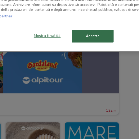
icazione. Archiviare informazioni su dispositivo e/o accedervi. Pubblicità e contenuti per
delle prestazioni dei contenuti e degli annunci, ricerche sul pubblico, sviluppo di servi
partner
Mostra finalità
Accetto
122 m