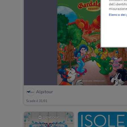
dell’identif
misurazione 
Elenco dei 
Alpitour
Scade il 31/01