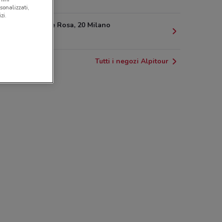
382 m
sonalizzati,
zi.
Viale Monte Rosa, 20 Milano
383 m
Tutti i negozi Alpitour