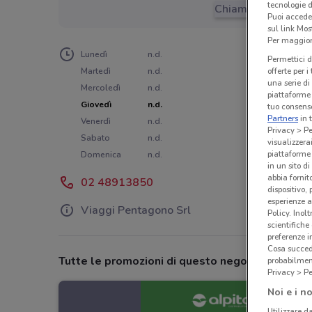
tecnologie d
Chiama il negozio
Puoi accede
sul link Mos
Per maggiori
Lunedì
n.d.
Permettici d
Martedì
n.d.
offerte per 
una serie di
Mercoledì
n.d.
piattaforme 
Giovedì
n.d.
tuo consenso
Partners
in 
Venerdì
n.d.
Privacy > Pe
Sabato
n.d.
visualizzera
piattaforme 
Domenica
n.d.
in un sito d
abbia fornit
02 48913850
dispositivo,
esperienze a
Viaggi Pentagono Srl
Policy. Inolt
scientifiche
preferenze 
Cosa succede
Tutte le promozioni di questo negozio
probabilmen
Privacy > Pe
Noi e i no
Utilizzare da