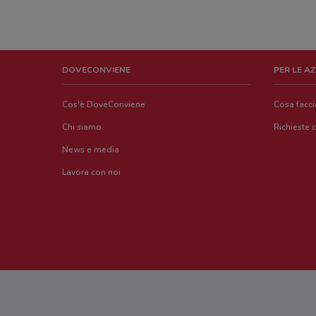
DOVECONVIENE
PER LE A
Cos'è DoveConviene
Cosa facc
Chi siamo
Richieste 
News e media
Lavora con noi