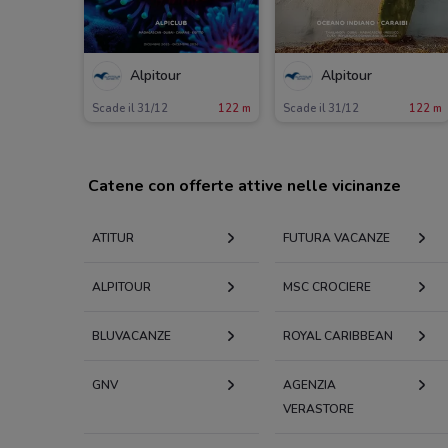
Alpitour
Alpitour
Scade il 31/12
122 m
Scade il 31/12
122 m
Catene con offerte attive nelle vicinanze
ATITUR
FUTURA VACANZE
ALPITOUR
MSC CROCIERE
BLUVACANZE
ROYAL CARIBBEAN
GNV
AGENZIA
VERASTORE