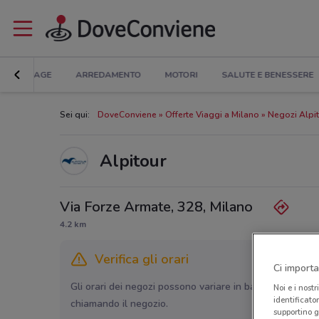
BRICOLAGE
ARREDAMENTO
MOTORI
SALUTE E BENESSERE
Sei qui:
DoveConviene
Offerte Viaggi a Milano
Negozi Alpit
Alpitour
Via Forze Armate, 328, Milano
4.2 km
Verifica gli orari
Ci importa
Gli orari dei negozi possono variare in base agli ultimi 
Noi e i nostr
identificato
chiamando il negozio.
supportino g