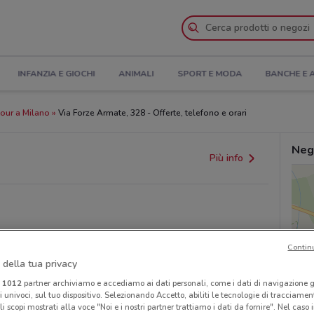
INFANZIA E GIOCHI
ANIMALI
SPORT E MODA
BANCHE E 
our a Milano
Via Forze Armate, 328 - Offerte, telefono e orari
Neg
Più info
Contin
 della tua privacy
provvedimenti regionali o nazionali. Verifica l’accuratezza
i
1012
partner archiviamo e accediamo ai dati personali, come i dati di navigazione g
ri univoci, sul tuo dispositivo. Selezionando Accetto, abiliti le tecnologie di tracciame
li scopi mostrati alla voce "Noi e i nostri partner trattiamo i dati da fornire". Nel caso 