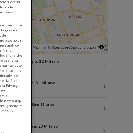
ere rilevanti.
 facendo clic
ro Sito web.
are inserzioni e
bile grazie ad
sulle
amo bisogno del
 personali con
© MapTiler
© OpenStreetMap contributors
o a Menu >
bblicitarie che
vigazione su
Via Correggio, 12 Milano
e hai navigato
122 m
(nel caso in cui
ificativi del
ettività e le
Via San Siro, 31 Milano
stra Privacy
235 m
cato,
e tue
la nostra App.
31 Via San Siro Milano
nti generici e
 a Menu >
236 m
Via Marghera, 28 Milano
fini