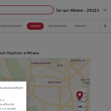
Sei qui:
Milano - 20121
ASSICURAZIONI
VIAGGI
RISTORANTI
SERVIZI
ozi Alpitour a Milano
ua senza accettare
li o
nto affinché
in cui queste