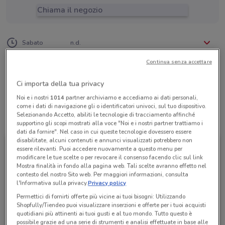
Chiama il negozio
Lunedì
Martedì
Mercoledì
Giovedì
Venerdì
n.d.
n.d.
n.d.
n.d.
n.d.
Sabato
n.d.
Domenica
n.d.
02 89401176
Continua senza accettare
Viaggi Exploit Sas
Ci importa della tua privacy
Noi e i nostri
1014
partner archiviamo e accediamo ai dati personali,
come i dati di navigazione gli o identificatori univoci, sul tuo dispositivo.
Selezionando Accetto, abiliti le tecnologie di tracciamento affinché
Tutte le promozioni di questo negozio
supportino gli scopi mostrati alla voce "Noi e i nostri partner trattiamo i
dati da fornire". Nel caso in cui queste tecnologie dovessero essere
disabilitate, alcuni contenuti e annunci visualizzati potrebbero non
essere rilevanti. Puoi accedere nuovamente a questo menu per
modificare le tue scelte o per revocare il consenso facendo clic sul link
Mostra finalità in fondo alla pagina web. Tali scelte avranno effetto nel
contesto del nostro Sito web. Per maggiori informazioni, consulta
l'Informativa sulla privacy.
Privacy policy
Permettici di fornirti offerte più vicine ai tuoi bisogni: Utilizzando
Shopfully/Tiendeo puoi visualizzare inserzioni e offerte per i tuoi acquisti
quotidiani più attinenti ai tuoi gusti e al tuo mondo. Tutto questo è
possibile grazie ad una serie di strumenti e analisi effettuate in base alle