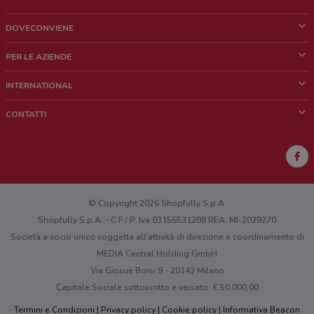
DOVECONVIENE
Cos'è DoveConviene
PER LE AZIENDE
Chi siamo
Cosa facciamo
INTERNATIONAL
News e media
Richieste commerciali e marketing
Brazil
CONTATTI
Lavora con noi
Mexico
Segnalazione punto vendita
France
Segnalazione Volantino
Australia
Hai un malfunzionamento sul web o sull'app?
New Zealand
© Copyright 2026 Shopfully S.p.A.
Shopfully S.p.A. - C.F / P. Iva 03156531208 REA: MI-2029270
Società a socio unico soggetta all’attività di direzione e coordinamento di
MEDIA Central Holding GmbH
Via Giosuè Borsi 9 - 20143 Milano
Capitale Sociale sottoscritto e versato: € 50.000,00
Termini e Condizioni
Privacy policy
Cookie policy
Informativa Beacon