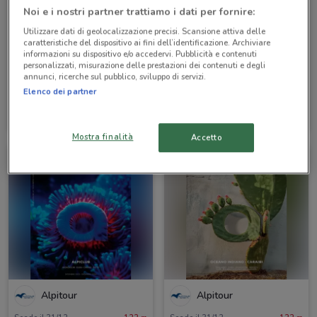
Noi e i nostri partner trattiamo i dati per fornire:
Utilizzare dati di geolocalizzazione precisi. Scansione attiva delle
caratteristiche del dispositivo ai fini dell’identificazione. Archiviare
informazioni su dispositivo e/o accedervi. Pubblicità e contenuti
personalizzati, misurazione delle prestazioni dei contenuti e degli
annunci, ricerche sul pubblico, sviluppo di servizi.
Elenco dei partner
Alpitour
Alpitour
Scade il 31/10
122 m
Scade il 31/10
122 m
Mostra finalità
Accetto
Alpitour
Alpitour