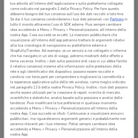
tue attività all'interno dell'applicazione e sulle piattaforme collegate,
Alpitour
come indicato nel paragrafo 2 della Privacy Policy. Per fare questo,
abbiamo bisogno del tuo consenso sull'uso dei dati raccolti a tale fine.
Scade il 31/01
122 m
Se dai il tuo consenso condivideremo i tuoi dati personali con
Partners
in
tutto il mondo attraverso l’uso di SDK esterne. Puoi sempre cambiare
idea accedendo a Menu > Privacy > Personalizzazione, all’interno della
nostra App. Cosa succede se accetti: Le inserzioni pubblicitarie che
visualizzerai all'interno dell’app potranno trattare di argomenti relativi
alla tua cronologia di navigazione su piattaforme esterne a
Shopfully/Tiendeo. Ad esempio, se un servizio a noi collegato ci informa
che hai navigato in un sito di viaggi, potremo mostrarti delle offerte a
tema vacanze. Inoltre, i dati sulla posizione (nel caso in cui abbia fornito
il relativo consenso) insieme alle informazioni sulle prestazioni della
rete e agli identificativi del dispositivo, possono essere raccolte e
condivisi con terze parti per comprendere e migliorare la connettività e
le esperienze applicative sulle delle reti wireless, come meglio indicato
nel paragrafo 13.b della nostra Privacy Policy. Inoltre, i tuoi dati possono
anche essere utilizzati per la creazione di report, ricerche di mercato,
Alpitour
Alpitour
scientifiche e statistiche, analisi basate sulla posizione e analisi delle
tendenze. Puoi modificare le tue preferenze in qualsiasi momento
Scade il 31/10
122 m
Scade il 31/10
122 m
accedendo a Menu > Privacy > Personalizzazione all'interno della
nostra App. Cosa succede se rifiuti: Continuerai a visualizzare annunci
pubblicitari, ma riguarderanno argomenti generici e probabilmente non
saranno rilevanti per i tuoi interessi. Potrai sempre cambiare idea
accedendo a Menu > Privacy > Personalizzazione all'interno della
nostra App.