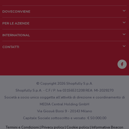
DOVECONVIENE
Cos'è DoveConviene
PER LE AZIENDE
Chi siamo
Cosa facciamo
INTERNATIONAL
News e media
Richieste commerciali e marketing
Brazil
CONTATTI
Lavora con noi
Mexico
Segnalazione punto vendita
France
Segnalazione Volantino
Australia
Hai un malfunzionamento sul web o sull'app?
New Zealand
© Copyright 2026 Shopfully S.p.A.
Shopfully S.p.A. - C.F / P. Iva 03156531208 REA: MI-2029270
Società a socio unico soggetta all’attività di direzione e coordinamento di
MEDIA Central Holding GmbH
Via Giosuè Borsi 9 - 20143 Milano
Capitale Sociale sottoscritto e versato: € 50.000,00
Termini e Condizioni
Privacy policy
Cookie policy
Informativa Beacon