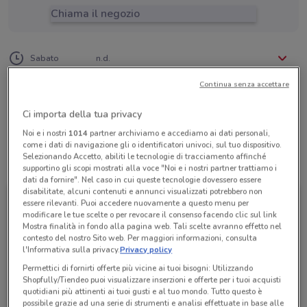
Chiama il negozio
Lunedì
Martedì
Mercoledì
Giovedì
Venerdì
n.d.
n.d.
n.d.
n.d.
n.d.
Sabato
n.d.
Domenica
n.d.
02 48519859
Continua senza accettare
88 Di Alioth Srl
Ci importa della tua privacy
Noi e i nostri
1014
partner archiviamo e accediamo ai dati personali,
come i dati di navigazione gli o identificatori univoci, sul tuo dispositivo.
Selezionando Accetto, abiliti le tecnologie di tracciamento affinché
Tutte le promozioni di questo negozio
supportino gli scopi mostrati alla voce "Noi e i nostri partner trattiamo i
dati da fornire". Nel caso in cui queste tecnologie dovessero essere
disabilitate, alcuni contenuti e annunci visualizzati potrebbero non
essere rilevanti. Puoi accedere nuovamente a questo menu per
modificare le tue scelte o per revocare il consenso facendo clic sul link
Mostra finalità in fondo alla pagina web. Tali scelte avranno effetto nel
contesto del nostro Sito web. Per maggiori informazioni, consulta
l'Informativa sulla privacy.
Privacy policy
Permettici di fornirti offerte più vicine ai tuoi bisogni: Utilizzando
Shopfully/Tiendeo puoi visualizzare inserzioni e offerte per i tuoi acquisti
quotidiani più attinenti ai tuoi gusti e al tuo mondo. Tutto questo è
possibile grazie ad una serie di strumenti e analisi effettuate in base alle