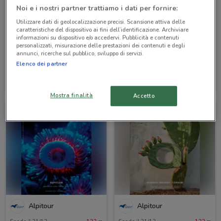
Noi e i nostri partner trattiamo i dati per fornire:
Utilizzare dati di geolocalizzazione precisi. Scansione attiva delle
caratteristiche del dispositivo ai fini dell’identificazione. Archiviare
informazioni su dispositivo e/o accedervi. Pubblicità e contenuti
personalizzati, misurazione delle prestazioni dei contenuti e degli
annunci, ricerche sul pubblico, sviluppo di servizi.
Elenco dei partner
Alpitour
Alpitour
Scade il 31/10
122 m
Scade il 31/10
122 m
Mostra finalità
Accetto
Alpitour
Alpitour