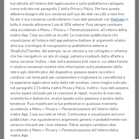
tue attività all'interno dell'applicazione e sulle piattaforme collegate,
Alpitour
come indicato nel paragrafo 2 della Privacy Policy. Per fare questo,
abbiamo bisogno del tuo consenso sull'uso dei dati raccolti a tale fine.
Scade il 31/01
122 m
Se dai il tuo consenso condivideremo i tuoi dati personali con
Partners
in
tutto il mondo attraverso l’uso di SDK esterne. Puoi sempre cambiare
idea accedendo a Menu > Privacy > Personalizzazione, all’interno della
nostra App. Cosa succede se accetti: Le inserzioni pubblicitarie che
visualizzerai all'interno dell’app potranno trattare di argomenti relativi
alla tua cronologia di navigazione su piattaforme esterne a
Shopfully/Tiendeo. Ad esempio, se un servizio a noi collegato ci informa
che hai navigato in un sito di viaggi, potremo mostrarti delle offerte a
tema vacanze. Inoltre, i dati sulla posizione (nel caso in cui abbia fornito
il relativo consenso) insieme alle informazioni sulle prestazioni della
rete e agli identificativi del dispositivo, possono essere raccolte e
condivisi con terze parti per comprendere e migliorare la connettività e
le esperienze applicative sulle delle reti wireless, come meglio indicato
nel paragrafo 13.b della nostra Privacy Policy. Inoltre, i tuoi dati possono
anche essere utilizzati per la creazione di report, ricerche di mercato,
Alpitour
Alpitour
scientifiche e statistiche, analisi basate sulla posizione e analisi delle
tendenze. Puoi modificare le tue preferenze in qualsiasi momento
Scade il 31/10
122 m
Scade il 31/10
122 m
accedendo a Menu > Privacy > Personalizzazione all'interno della
nostra App. Cosa succede se rifiuti: Continuerai a visualizzare annunci
pubblicitari, ma riguarderanno argomenti generici e probabilmente non
saranno rilevanti per i tuoi interessi. Potrai sempre cambiare idea
accedendo a Menu > Privacy > Personalizzazione all'interno della
nostra App.