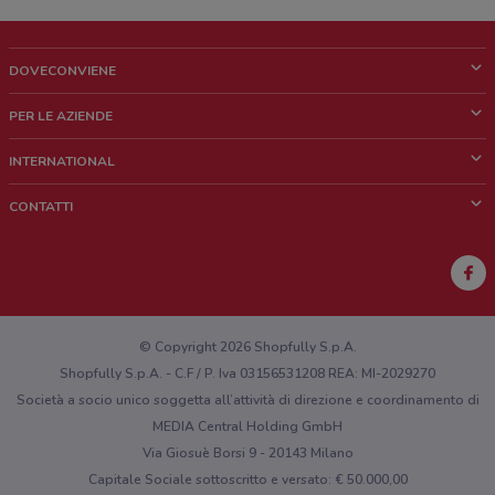
DOVECONVIENE
Cos'è DoveConviene
PER LE AZIENDE
Chi siamo
Cosa facciamo
INTERNATIONAL
News e media
Richieste commerciali e marketing
Brazil
CONTATTI
Lavora con noi
Mexico
Segnalazione punto vendita
France
Segnalazione Volantino
Australia
Hai un malfunzionamento sul web o sull'app?
New Zealand
© Copyright 2026 Shopfully S.p.A.
Shopfully S.p.A. - C.F / P. Iva 03156531208 REA: MI-2029270
Società a socio unico soggetta all’attività di direzione e coordinamento di
MEDIA Central Holding GmbH
Via Giosuè Borsi 9 - 20143 Milano
Capitale Sociale sottoscritto e versato: € 50.000,00