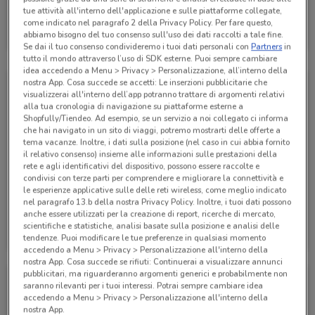
tue attività all'interno dell'applicazione e sulle piattaforme collegate,
Alpitour
come indicato nel paragrafo 2 della Privacy Policy. Per fare questo,
abbiamo bisogno del tuo consenso sull'uso dei dati raccolti a tale fine.
Scade il 31/01
236 m
Se dai il tuo consenso condivideremo i tuoi dati personali con
Partners
in
tutto il mondo attraverso l’uso di SDK esterne. Puoi sempre cambiare
idea accedendo a Menu > Privacy > Personalizzazione, all’interno della
nostra App. Cosa succede se accetti: Le inserzioni pubblicitarie che
visualizzerai all'interno dell’app potranno trattare di argomenti relativi
alla tua cronologia di navigazione su piattaforme esterne a
Shopfully/Tiendeo. Ad esempio, se un servizio a noi collegato ci informa
che hai navigato in un sito di viaggi, potremo mostrarti delle offerte a
tema vacanze. Inoltre, i dati sulla posizione (nel caso in cui abbia fornito
il relativo consenso) insieme alle informazioni sulle prestazioni della
rete e agli identificativi del dispositivo, possono essere raccolte e
condivisi con terze parti per comprendere e migliorare la connettività e
le esperienze applicative sulle delle reti wireless, come meglio indicato
nel paragrafo 13.b della nostra Privacy Policy. Inoltre, i tuoi dati possono
anche essere utilizzati per la creazione di report, ricerche di mercato,
Alpitour
Alpitour
scientifiche e statistiche, analisi basate sulla posizione e analisi delle
tendenze. Puoi modificare le tue preferenze in qualsiasi momento
Scade il 31/10
236 m
Scade il 31/10
236 m
accedendo a Menu > Privacy > Personalizzazione all'interno della
nostra App. Cosa succede se rifiuti: Continuerai a visualizzare annunci
pubblicitari, ma riguarderanno argomenti generici e probabilmente non
saranno rilevanti per i tuoi interessi. Potrai sempre cambiare idea
accedendo a Menu > Privacy > Personalizzazione all'interno della
nostra App.