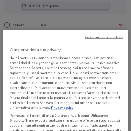
Chiama il negozio
Lunedì
Martedì
Mercoledì
Giovedì
n.d.
n.d.
n.d.
n.d.
Venerdì
n.d.
Sabato
Domenica
n.d.
n.d.
081/7643789-3415
Continua senza accettare
Partenotur Snc Partenotur@Libero.It
Ci importa della tua privacy
Noi e i nostri
1012
partner archiviamo e accediamo ai dati personali,
come i dati di navigazione gli o identificatori univoci, sul tuo dispositivo.
Selezionando Accetto, abiliti le tecnologie di tracciamento affinché
Tutte le promozioni di questo negozio
supportino gli scopi mostrati alla voce "Noi e i nostri partner trattiamo i
dati da fornire". Nel caso in cui queste tecnologie dovessero essere
disabilitate, alcuni contenuti e annunci visualizzati potrebbero non
essere rilevanti. Puoi accedere nuovamente a questo menu per
modificare le tue scelte o per revocare il consenso facendo clic sul link
Mostra finalità in fondo alla pagina web. Tali scelte avranno effetto nel
contesto del nostro Sito web. Per maggiori informazioni, consulta
l'Informativa sulla privacy.
Privacy policy
Permettici di fornirti offerte più vicine ai tuoi bisogni: Utilizzando
Shopfully/Tiendeo puoi visualizzare inserzioni e offerte per i tuoi acquisti
quotidiani più attinenti ai tuoi gusti e al tuo mondo. Tutto questo è
possibile grazie ad una serie di strumenti e analisi effettuate in base alle