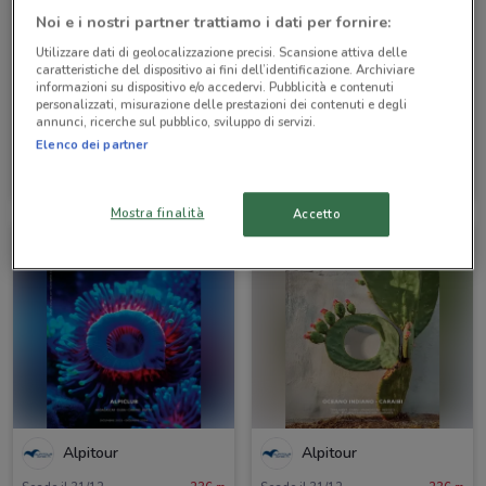
Noi e i nostri partner trattiamo i dati per fornire:
Utilizzare dati di geolocalizzazione precisi. Scansione attiva delle
caratteristiche del dispositivo ai fini dell’identificazione. Archiviare
informazioni su dispositivo e/o accedervi. Pubblicità e contenuti
personalizzati, misurazione delle prestazioni dei contenuti e degli
annunci, ricerche sul pubblico, sviluppo di servizi.
Elenco dei partner
Alpitour
Alpitour
Scade il 31/10
236 m
Scade il 31/10
236 m
Mostra finalità
Accetto
Alpitour
Alpitour