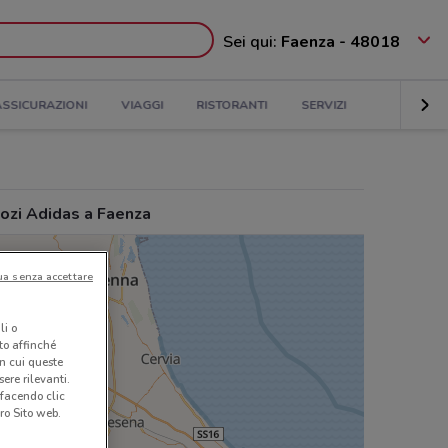
Sei qui:
Faenza - 48018
ASSICURAZIONI
VIAGGI
RISTORANTI
SERVIZI
ozi Adidas a Faenza
ua senza accettare
li o
nto affinché
in cui queste
ere rilevanti.
 facendo clic
ro Sito web.