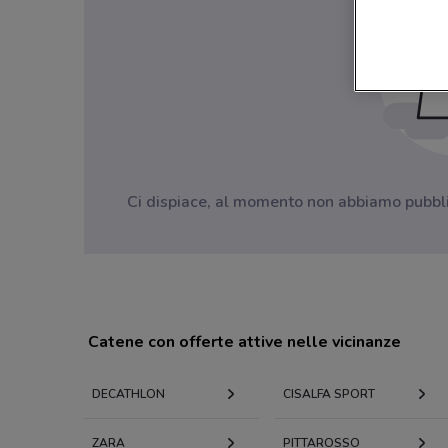
Ci dispiace, al momento non abbiamo pubblica
Catene con offerte attive nelle vicinanze
DECATHLON
CISALFA SPORT
ZARA
PITTAROSSO