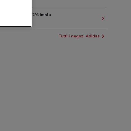
14.3 km
Via Cavour, 2/A Imola
15.9 km
Tutti i negozi Adidas