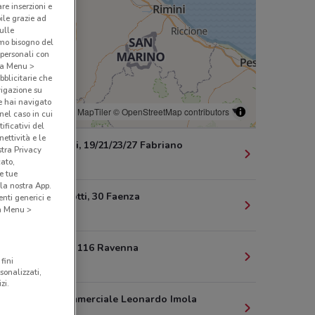
are inserzioni e
bile grazie ad
sulle
amo bisogno del
 personali con
o a Menu >
bblicitarie che
vigazione su
e hai navigato
© MapTiler
© OpenStreetMap contributors
(nel caso in cui
ificativi del
ettività e le
Viale B.Gigli, 19/21/23/27 Fabriano
stra Privacy
259 m
cato,
e tue
la nostra App.
C.So Matteotti, 30 Faenza
nti generici e
 a Menu >
699 m
Via Cavour, 116 Ravenna
fini
12.4 km
sonalizzati,
zi.
Centro Commerciale Leonardo Imola