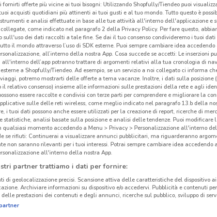
i fornirti offerte più vicine ai tuoi bisogni: Utilizzando Shopfully/Tiendeo puoi visualizz
i tuoi acquisti quotidiani più attinenti ai tuoi gusti e al tuo mondo. Tutto questo è possi
 strumenti e analisi effettuate in base alle tue attività all'interno dell'applicazione e 
collegate, come indicato nel paragrafo 2 della Privacy Policy. Per fare questo, abbi
 sull'uso dei dati raccolti a tale fine. Se dai il tuo consenso condivideremo i tuoi dati
tutto il mondo attraverso l’uso di SDK esterne. Puoi sempre cambiare idea accedend
rsonalizzazione, all’interno della nostra App. Cosa succede se accetti: Le inserzioni pu
i all'interno dell’app potranno trattare di argomenti relativi alla tua cronologia di na
esterne a Shopfully/Tiendeo. Ad esempio, se un servizio a noi collegato ci informa ch
i viaggi, potremo mostrarti delle offerte a tema vacanze. Inoltre, i dati sulla posizione 
o il relativo consenso) insieme alle informazioni sulle prestazioni della rete e agli ident
 possono essere raccolte e condivisi con terze parti per comprendere e migliorare la conn
pplicative sulle delle reti wireless, come meglio indicato nel paragrafo 13.b della no
re, i tuoi dati possono anche essere utilizzati per la creazione di report, ricerche di mer
 e statistiche, analisi basate sulla posizione e analisi delle tendenze. Puoi modificare l
in qualsiasi momento accedendo a Menu > Privacy > Personalizzazione all'interno del
 se rifiuti: Continuerai a visualizzare annunci pubblicitari, ma riguarderanno argome
te non saranno rilevanti per i tuoi interessi. Potrai sempre cambiare idea accedendo
rsonalizzazione all'interno della nostra App.
stri partner trattiamo i dati per fornire:
ti di geolocalizzazione precisi. Scansione attiva delle caratteristiche del dispositivo ai 
icazione. Archiviare informazioni su dispositivo e/o accedervi. Pubblicità e contenuti per
delle prestazioni dei contenuti e degli annunci, ricerche sul pubblico, sviluppo di servi
partner