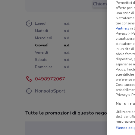
Permettici d
Chiama il negozio
offerte per 
una serie di
piattaforme 
tuo consenso
Lunedì
n.d.
Partners
in 
Martedì
n.d.
Privacy > Pe
Mercoledì
n.d.
visualizzera
piattaforme 
Giovedì
n.d.
in un sito d
Venerdì
n.d.
abbia fornit
dispositivo,
Sabato
n.d.
esperienze a
Domenica
n.d.
Policy. Inolt
scientifiche
0498972067
preferenze 
Cosa succede
probabilmen
NonsoloSport
Privacy > Pe
Noi e i no
Utilizzare da
Tutte le promozioni di questo negozio
dell’identif
misurazione 
Elenco dei 