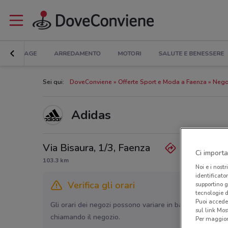
BRICOLAGE
ARREDAMENTO
MOTORI
SALUTE E BENESSERE
Sei qui:
DoveConviene
Offerte Sport e Moda a Faenza
Nego
Adidas
Via Bisaura, 1/3, Faenza
Ci importa
103.3 km
Noi e i nostr
identificato
Verifica gli orari
supportino g
tecnologie d
Puoi accede
Gli orari dei negozi possono variare in base agli ultimi 
sul link Mos
chiamando il negozio.
Per maggiori