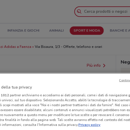
INFANZIA E GIOCHI
ANIMALI
SPORT E MODA
BANCHE E 
zi Adidas a Faenza
Via Bisaura, 1/3 - Offerte, telefono e orari
Neg
Più info
Contin
 della tua privacy
i
1012
partner archiviamo e accediamo ai dati personali, come i dati di navigazione g
ri univoci, sul tuo dispositivo. Selezionando Accetto, abiliti le tecnologie di tracciame
li scopi mostrati alla voce "Noi e i nostri partner trattiamo i dati da fornire". Nel caso 
ovessero essere disabilitate, alcuni contenuti e annunci visualizzati potrebbero non ess
re nuovamente a questo menu per modificare le tue scelte o per revocare il consenso
provvedimenti regionali o nazionali. Verifica l’accuratezza
tra finalità in fondo alla pagina web. Tali scelte avranno effetto nel contesto del nost
 informazioni, consulta l'Informativa sulla privacy.
Privacy policy