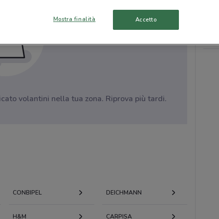
Mostra finalità
Accetto
to volantini nella tua zona. Riprova più tardi.
CONBIPEL
DEICHMANN
H&M
CARPISA