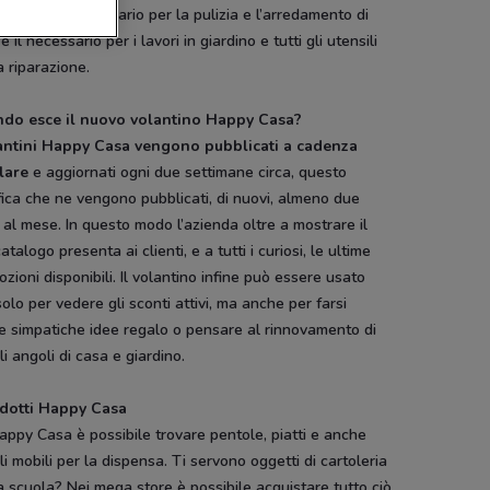
re tutto il necessario per la pulizia e l’arredamento di
e il necessario per i lavori in giardino e tutti gli utensili
a riparazione.
do esce il nuovo volantino Happy Casa?
antini Happy Casa vengono pubblicati a cadenza
lare
e aggiornati ogni due settimane circa, questo
fica che ne vengono pubblicati, di nuovi, almeno due
 al mese. In questo modo l’azienda oltre a mostrare il
atalogo presenta ai clienti, e a tutti i curiosi, le ultime
zioni disponibili. Il volantino infine può essere usato
olo per vedere gli sconti attivi, ma anche per farsi
e simpatiche idee regalo o pensare al rinnovamento di
li angoli di casa e giardino.
odotti Happy Casa
ppy Casa è possibile trovare pentole, piatti e anche
li mobili per la dispensa. Ti servono oggetti di cartoleria
a scuola? Nei mega store è possibile acquistare tutto ciò