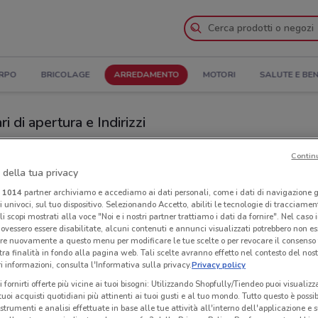
ORPO
BRICOLAGE
ARREDAMENTO
MOTORI
SALUTE E BE
 di apertura e Indirizzi
zi Happy Casa Store a Napoli
Contin
 della tua privacy
a Store
Neg
i
1014
partner archiviamo e accediamo ai dati personali, come i dati di navigazione g
ri univoci, sul tuo dispositivo. Selezionando Accetto, abiliti le tecnologie di tracciame
li scopi mostrati alla voce "Noi e i nostri partner trattiamo i dati da fornire". Nel caso 
ovessero essere disabilitate, alcuni contenuti e annunci visualizzati potrebbero non ess
re nuovamente a questo menu per modificare le tue scelte o per revocare il consenso
tra finalità in fondo alla pagina web. Tali scelte avranno effetto nel contesto del nost
 informazioni, consulta l'Informativa sulla privacy.
Privacy policy
i fornirti offerte più vicine ai tuoi bisogni: Utilizzando Shopfully/Tiendeo puoi visualizz
i tuoi acquisti quotidiani più attinenti ai tuoi gusti e al tuo mondo. Tutto questo è possi
 strumenti e analisi effettuate in base alle tue attività all'interno dell'applicazione e 