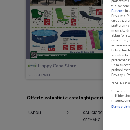
piattaforme 
tuo consenso
Partners
in 
Privacy > Pe
visualizzera
piattaforme 
in un sito d
abbia fornit
dispositivo,
esperienze a
Policy. Inolt
scientifiche
preferenze 
Cosa succede
Happy Casa Store
probabilmen
Privacy > Pe
Scade il 19/08
Noi e i no
Utilizzare da
dell’identif
Offerte volantini e cataloghi per città nelle vi
misurazione 
Elenco dei 
NAPOLI
SAN GIORGIO A
CREMANO