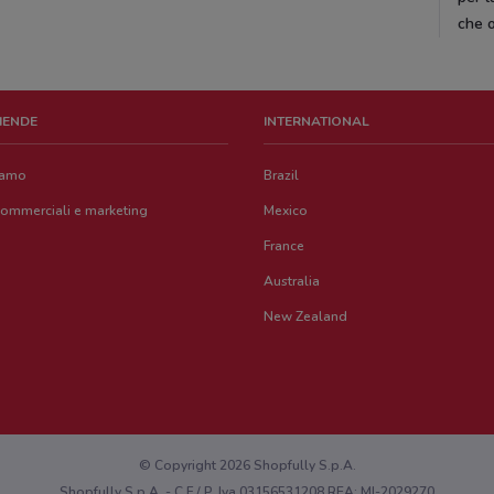
che o
ZIENDE
INTERNATIONAL
iamo
Brazil
commerciali e marketing
Mexico
France
Australia
New Zealand
© Copyright 2026 Shopfully S.p.A.
Shopfully S.p.A. - C.F / P. Iva 03156531208 REA: MI-2029270