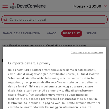
Monza - 20900
BANCHE E ASSICURAZIONI
VIAGGI
RISTORANTI
SERVIZI
Ye's Food Monza: Volantino, Orari di apertura e Indirizzi
Continua senza accettare
Ultime offerte del volantino Ye's Food
Ci importa della tua privacy
Noi e i nostri
1012
partner archiviamo e accediamo ai dati personali,
come i dati di navigazione gli o identificatori univoci, sul tuo dispositivo.
Selezionando Accetto, abiliti le tecnologie di tracciamento affinché
supportino gli scopi mostrati alla voce "Noi e i nostri partner trattiamo i
dati da fornire". Nel caso in cui queste tecnologie dovessero essere
disabilitate, alcuni contenuti e annunci visualizzati potrebbero non
essere rilevanti. Puoi accedere nuovamente a questo menu per
modificare le tue scelte o per revocare il consenso facendo clic sul link
Mostra finalità in fondo alla pagina web. Tali scelte avranno effetto nel
contesto del nostro Sito web. Per maggiori informazioni, consulta