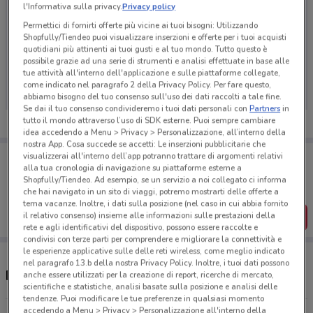
l'Informativa sulla privacy.
Privacy policy
Permettici di fornirti offerte più vicine ai tuoi bisogni: Utilizzando
Shopfully/Tiendeo puoi visualizzare inserzioni e offerte per i tuoi acquisti
quotidiani più attinenti ai tuoi gusti e al tuo mondo. Tutto questo è
Ci dispiace, al momento non abbiamo pubblicato
possibile grazie ad una serie di strumenti e analisi effettuate in base alle
volantini nella tua zona. Riprova più tardi.
tue attività all'interno dell'applicazione e sulle piattaforme collegate,
come indicato nel paragrafo 2 della Privacy Policy. Per fare questo,
abbiamo bisogno del tuo consenso sull'uso dei dati raccolti a tale fine.
Se dai il tuo consenso condivideremo i tuoi dati personali con
Partners
in
tutto il mondo attraverso l’uso di SDK esterne. Puoi sempre cambiare
idea accedendo a Menu > Privacy > Personalizzazione, all’interno della
nostra App. Cosa succede se accetti: Le inserzioni pubblicitarie che
Porta DoveConviene sempre con te!
visualizzerai all'interno dell’app potranno trattare di argomenti relativi
alla tua cronologia di navigazione su piattaforme esterne a
Puoi trovare le migliori offerte dei negozi vicino a te,
salvarle e creare la tua lista del risparmio, comodamente
Shopfully/Tiendeo. Ad esempio, se un servizio a noi collegato ci informa
dal tuo cellulare.
che hai navigato in un sito di viaggi, potremo mostrarti delle offerte a
tema vacanze. Inoltre, i dati sulla posizione (nel caso in cui abbia fornito
il relativo consenso) insieme alle informazioni sulle prestazioni della
SCARICA L’APP
rete e agli identificativi del dispositivo, possono essere raccolte e
condivisi con terze parti per comprendere e migliorare la connettività e
le esperienze applicative sulle delle reti wireless, come meglio indicato
nel paragrafo 13.b della nostra Privacy Policy. Inoltre, i tuoi dati possono
Ristoranti Ye's Food nelle vicinanze
anche essere utilizzati per la creazione di report, ricerche di mercato,
scientifiche e statistiche, analisi basate sulla posizione e analisi delle
tendenze. Puoi modificare le tue preferenze in qualsiasi momento
accedendo a Menu > Privacy > Personalizzazione all'interno della