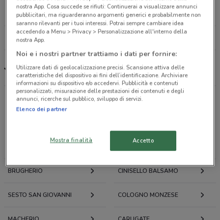
S. Gregorio 45, angolo via Tenca Milano
nostra App. Cosa succede se rifiuti: Continuerai a visualizzare annunci
12.8 km
pubblicitari, ma riguarderanno argomenti generici e probabilmente non
saranno rilevanti per i tuoi interessi. Potrai sempre cambiare idea
accedendo a Menu > Privacy > Personalizzazione all'interno della
Tutti i negozi Ye's Food
nostra App.
Noi e i nostri partner trattiamo i dati per fornire:
Utilizzare dati di geolocalizzazione precisi. Scansione attiva delle
Ye's Food, offerte e ristoranti
caratteristiche del dispositivo ai fini dell’identificazione. Archiviare
informazioni su dispositivo e/o accedervi. Pubblicità e contenuti
personalizzati, misurazione delle prestazioni dei contenuti e degli
annunci, ricerche sul pubblico, sviluppo di servizi.
Elenco dei partner
Offerte volantini e cataloghi per città nelle vicinanze
Mostra finalità
Accetto
MONZA
LISSONE
BRUGHERIO
CINISELLO BALSAMO
SESTO SAN GIOVANNI
COLOGNO MONZESE
MACHERIO
CARUGATE