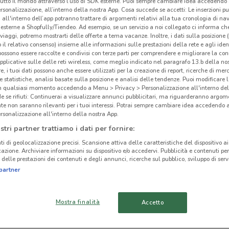
tutto il mondo attraverso l’uso di SDK esterne. Puoi sempre cambiare idea accedend
rsonalizzazione, all’interno della nostra App. Cosa succede se accetti: Le inserzioni pu
i all'interno dell’app potranno trattare di argomenti relativi alla tua cronologia di na
esterne a Shopfully/Tiendeo. Ad esempio, se un servizio a noi collegato ci informa ch
i viaggi, potremo mostrarti delle offerte a tema vacanze. Inoltre, i dati sulla posizione 
o il relativo consenso) insieme alle informazioni sulle prestazioni della rete e agli ident
Lin
ato volantini nella tua zona. Riprova più tardi.
 possono essere raccolte e condivisi con terze parti per comprendere e migliorare la conn
pplicative sulle delle reti wireless, come meglio indicato nel paragrafo 13.b della no
re, i tuoi dati possono anche essere utilizzati per la creazione di report, ricerche di mer
.
 e statistiche, analisi basate sulla posizione e analisi delle tendenze. Puoi modificare l
in qualsiasi momento accedendo a Menu > Privacy > Personalizzazione all'interno del
 se rifiuti: Continuerai a visualizzare annunci pubblicitari, ma riguarderanno argome
te non saranno rilevanti per i tuoi interessi. Potrai sempre cambiare idea accedendo
rsonalizzazione all'interno della nostra App.
cinanze
stri partner trattiamo i dati per fornire:
ti di geolocalizzazione precisi. Scansione attiva delle caratteristiche del dispositivo ai 
icazione. Archiviare informazioni su dispositivo e/o accedervi. Pubblicità e contenuti per
BRUGHERIO
CINISELLO BALSAMO
delle prestazioni dei contenuti e degli annunci, ricerche sul pubblico, sviluppo di servi
partner
MACHERIO
CARUGATE
Mostra finalità
Accetto
VIMERCATE
PADERNO
DUGNANO