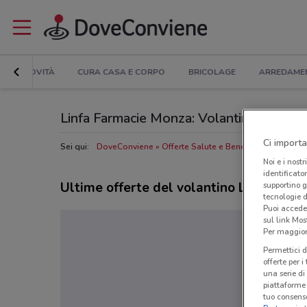
NOVITÀ
CURA CASA E CORPO
BRICOLAGE
ARREDAME
Linfa Farmacie Monza: Volantino, Orari di 
Ci importa
Sei qui:
DoveConviene
Offerte Salute e Benessere a Monza
Noi e i nostr
identificato
Ultime offerte del volantino Linfa Farm
supportino g
tecnologie d
Puoi accede
sul link Mos
Per maggiori
Permettici d
offerte per 
una serie di
piattaforme 
tuo consenso