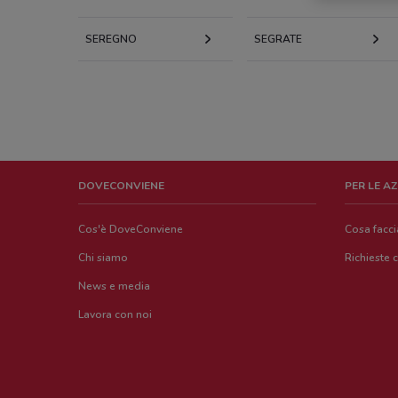
SEREGNO
SEGRATE
DOVECONVIENE
PER LE A
Cos'è DoveConviene
Cosa facc
Chi siamo
Richieste 
News e media
Lavora con noi