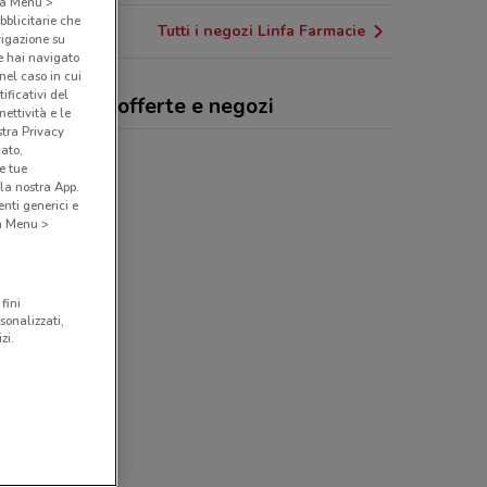
o a Menu >
bblicitarie che
Tutti i negozi Linfa Farmacie
vigazione su
e hai navigato
(nel caso in cui
ificativi del
fa Farmacie, offerte e negozi
ettività e le
stra Privacy
cato,
e tue
la nostra App.
nti generici e
 a Menu >
fini
sonalizzati,
zi.