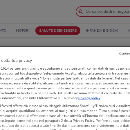
NTO
MOTORI
SALUTE E BENESSERE
INFANZIA E GIOCHI
A
apertura e Indirizzi
Contin
 della tua privacy
Negozi Linfa Farmacie a Monza
i
1014
partner archiviamo e accediamo ai dati personali, come i dati di navigazione g
ri univoci, sul tuo dispositivo. Selezionando Accetto, abiliti le tecnologie di tracciame
acie
Neg
li scopi mostrati alla voce "Noi e i nostri partner trattiamo i dati da fornire". Nel caso 
ovessero essere disabilitate, alcuni contenuti e annunci visualizzati potrebbero non ess
re nuovamente a questo menu per modificare le tue scelte o per revocare il consenso
tra finalità in fondo alla pagina web. Tali scelte avranno effetto nel contesto del nost
 informazioni, consulta l'Informativa sulla privacy.
Privacy policy
i fornirti offerte più vicine ai tuoi bisogni: Utilizzando Shopfully/Tiendeo puoi visualizz
i tuoi acquisti quotidiani più attinenti ai tuoi gusti e al tuo mondo. Tutto questo è possi
 strumenti e analisi effettuate in base alle tue attività all'interno dell'applicazione e 
collegate, come indicato nel paragrafo 2 della Privacy Policy. Per fare questo, abbi
 sull'uso dei dati raccolti a tale fine. Se dai il tuo consenso condivideremo i tuoi dati