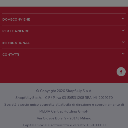
DOVECONVIENE
Cos'è DoveConviene
PER LE AZIENDE
Chi siamo
Cosa facciamo
INTERNATIONAL
News e media
Richieste commerciali e marketing
Brazil
CONTATTI
Lavora con noi
Mexico
Segnalazione punto vendita
France
Segnalazione Volantino
Australia
Hai un malfunzionamento sul web o sull'app?
New Zealand
© Copyright 2026 Shopfully S.p.A.
Shopfully S.p.A. - C.F / P. Iva 03156531208 REA: MI-2029270
Società a socio unico soggetta all’attività di direzione e coordinamento di
MEDIA Central Holding GmbH
Via Giosuè Borsi 9 - 20143 Milano
Capitale Sociale sottoscritto e versato: € 50.000,00