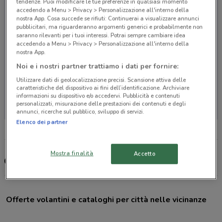
tendenze. Puoi modificare le tue preferenze in qualsiasi momento
accedendo a Menu > Privacy > Personalizzazione all'interno della
nostra App. Cosa succede se rifiuti: Continuerai a visualizzare annunci
pubblicitari, ma riguarderanno argomenti generici e probabilmente non
saranno rilevanti per i tuoi interessi. Potrai sempre cambiare idea
accedendo a Menu > Privacy > Personalizzazione all'interno della
nostra App.
Noi e i nostri partner trattiamo i dati per fornire:
Utilizzare dati di geolocalizzazione precisi. Scansione attiva delle
caratteristiche del dispositivo ai fini dell’identificazione. Archiviare
Non ci sono negozi nelle vicinanze
informazioni su dispositivo e/o accedervi. Pubblicità e contenuti
personalizzati, misurazione delle prestazioni dei contenuti e degli
annunci, ricerche sul pubblico, sviluppo di servizi.
Elenco dei partner
Mostra finalità
Accetto
GeoTek Center, offerte e negozi
Offerte volantini e cataloghi per città nelle vicinanze