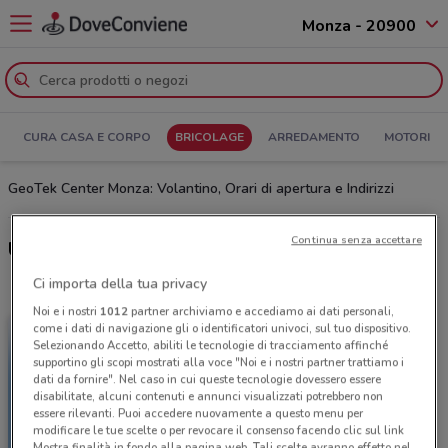
Monza - 20900
CURA CASA E CORPO
BRICOLAGE
ARREDAMENTO
MOTORI
GeoTek Center Monza: Volantino, Orari di apertura e Indirizzi
Continua senza accettare
Ultime offerte del volantino GeoTek Center
Ci importa della tua privacy
Noi e i nostri
1012
partner archiviamo e accediamo ai dati personali,
come i dati di navigazione gli o identificatori univoci, sul tuo dispositivo.
Selezionando Accetto, abiliti le tecnologie di tracciamento affinché
supportino gli scopi mostrati alla voce "Noi e i nostri partner trattiamo i
dati da fornire". Nel caso in cui queste tecnologie dovessero essere
disabilitate, alcuni contenuti e annunci visualizzati potrebbero non
essere rilevanti. Puoi accedere nuovamente a questo menu per
modificare le tue scelte o per revocare il consenso facendo clic sul link
Mostra finalità in fondo alla pagina web. Tali scelte avranno effetto nel