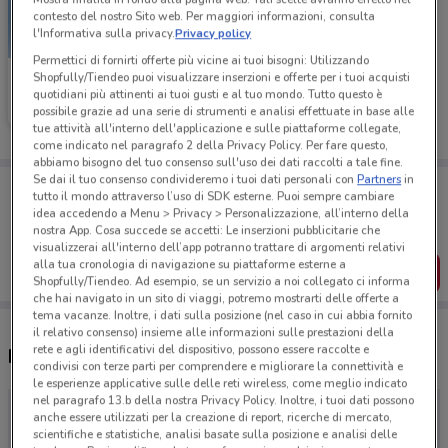
contesto del nostro Sito web. Per maggiori informazioni, consulta
l'Informativa sulla privacy.
Privacy policy
Permettici di fornirti offerte più vicine ai tuoi bisogni: Utilizzando
Shopfully/Tiendeo puoi visualizzare inserzioni e offerte per i tuoi acquisti
GeoTek Center
quotidiani più attinenti ai tuoi gusti e al tuo mondo. Tutto questo è
possibile grazie ad una serie di strumenti e analisi effettuate in base alle
Scade il 19/05
tue attività all'interno dell'applicazione e sulle piattaforme collegate,
come indicato nel paragrafo 2 della Privacy Policy. Per fare questo,
abbiamo bisogno del tuo consenso sull'uso dei dati raccolti a tale fine.
Se dai il tuo consenso condivideremo i tuoi dati personali con
Partners
in
Porta DoveConviene sempre con te!
tutto il mondo attraverso l’uso di SDK esterne. Puoi sempre cambiare
Puoi trovare le migliori offerte dei negozi vicino a te,
idea accedendo a Menu > Privacy > Personalizzazione, all’interno della
salvarle e creare la tua lista del risparmio, comodamente
nostra App. Cosa succede se accetti: Le inserzioni pubblicitarie che
dal tuo cellulare.
visualizzerai all'interno dell’app potranno trattare di argomenti relativi
alla tua cronologia di navigazione su piattaforme esterne a
SCARICA L’APP
Shopfully/Tiendeo. Ad esempio, se un servizio a noi collegato ci informa
che hai navigato in un sito di viaggi, potremo mostrarti delle offerte a
tema vacanze. Inoltre, i dati sulla posizione (nel caso in cui abbia fornito
il relativo consenso) insieme alle informazioni sulle prestazioni della
rete e agli identificativi del dispositivo, possono essere raccolte e
Negozi GeoTek Center a Monza
condivisi con terze parti per comprendere e migliorare la connettività e
le esperienze applicative sulle delle reti wireless, come meglio indicato
nel paragrafo 13.b della nostra Privacy Policy. Inoltre, i tuoi dati possono
anche essere utilizzati per la creazione di report, ricerche di mercato,
scientifiche e statistiche, analisi basate sulla posizione e analisi delle