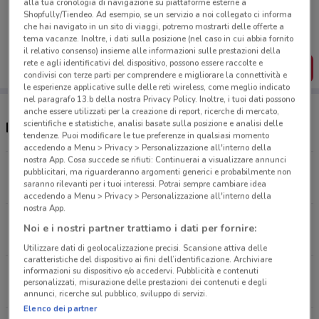
alla tua cronologia di navigazione su piattaforme esterne a
Porta DoveConviene sempre con te!
Shopfully/Tiendeo. Ad esempio, se un servizio a noi collegato ci informa
Puoi trovare le migliori offerte dei negozi vicino a te,
che hai navigato in un sito di viaggi, potremo mostrarti delle offerte a
salvarle e creare la tua lista del risparmio, comodamente
tema vacanze. Inoltre, i dati sulla posizione (nel caso in cui abbia fornito
dal tuo cellulare.
il relativo consenso) insieme alle informazioni sulle prestazioni della
rete e agli identificativi del dispositivo, possono essere raccolte e
SCARICA L’APP
condivisi con terze parti per comprendere e migliorare la connettività e
le esperienze applicative sulle delle reti wireless, come meglio indicato
nel paragrafo 13.b della nostra Privacy Policy. Inoltre, i tuoi dati possono
anche essere utilizzati per la creazione di report, ricerche di mercato,
scientifiche e statistiche, analisi basate sulla posizione e analisi delle
Negozi Fervi a Monza
tendenze. Puoi modificare le tue preferenze in qualsiasi momento
accedendo a Menu > Privacy > Personalizzazione all'interno della
nostra App. Cosa succede se rifiuti: Continuerai a visualizzare annunci
VIA BREMBO 13/15 Monza
pubblicitari, ma riguarderanno argomenti generici e probabilmente non
saranno rilevanti per i tuoi interessi. Potrai sempre cambiare idea
2.6 km
accedendo a Menu > Privacy > Personalizzazione all'interno della
nostra App.
Viale Europa, 28 Brugherio
Noi e i nostri partner trattiamo i dati per fornire:
3.6 km
Utilizzare dati di geolocalizzazione precisi. Scansione attiva delle
caratteristiche del dispositivo ai fini dell’identificazione. Archiviare
informazioni su dispositivo e/o accedervi. Pubblicità e contenuti
VIA V.EMANUELE II N.34 Besana In Brianza
personalizzati, misurazione delle prestazioni dei contenuti e degli
4 km
annunci, ricerche sul pubblico, sviluppo di servizi.
Elenco dei partner