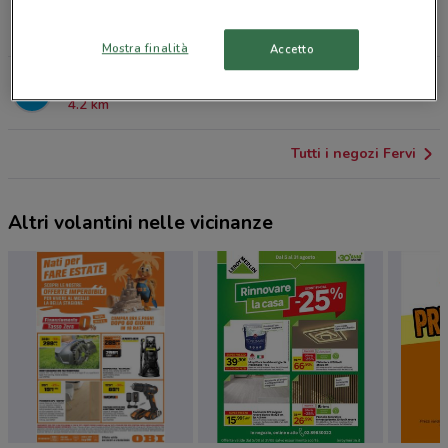
VIA DEI LAVORATORI 121 Cinisello Balsamo
4 km
Mostra finalità
Accetto
VIA M.V.DE VIZZI, 25 Cinisello Balsamo
4.2 km
Tutti i negozi Fervi
Altri volantini nelle vicinanze