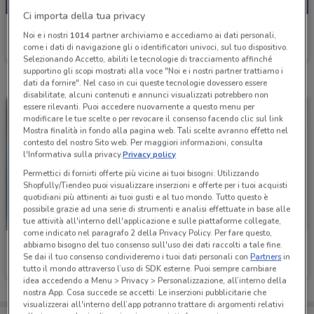
Ci importa della tua privacy
Fervi
Noi e i nostri
1014
partner archiviamo e accediamo ai dati personali,
come i dati di navigazione gli o identificatori univoci, sul tuo dispositivo.
Scade il 31/12
2.6 km
Selezionando Accetto, abiliti le tecnologie di tracciamento affinché
supportino gli scopi mostrati alla voce "Noi e i nostri partner trattiamo i
dati da fornire". Nel caso in cui queste tecnologie dovessero essere
disabilitate, alcuni contenuti e annunci visualizzati potrebbero non
essere rilevanti. Puoi accedere nuovamente a questo menu per
modificare le tue scelte o per revocare il consenso facendo clic sul link
Mostra finalità in fondo alla pagina web. Tali scelte avranno effetto nel
contesto del nostro Sito web. Per maggiori informazioni, consulta
l'Informativa sulla privacy.
Privacy policy
Permettici di fornirti offerte più vicine ai tuoi bisogni: Utilizzando
Shopfully/Tiendeo puoi visualizzare inserzioni e offerte per i tuoi acquisti
quotidiani più attinenti ai tuoi gusti e al tuo mondo. Tutto questo è
possibile grazie ad una serie di strumenti e analisi effettuate in base alle
tue attività all'interno dell'applicazione e sulle piattaforme collegate,
come indicato nel paragrafo 2 della Privacy Policy. Per fare questo,
abbiamo bisogno del tuo consenso sull'uso dei dati raccolti a tale fine.
Fervi
Fervi
Se dai il tuo consenso condivideremo i tuoi dati personali con
Partners
in
tutto il mondo attraverso l’uso di SDK esterne. Puoi sempre cambiare
Scade il 31/12
2.6 km
Scade il 31/12
2.6 km
idea accedendo a Menu > Privacy > Personalizzazione, all’interno della
nostra App. Cosa succede se accetti: Le inserzioni pubblicitarie che
visualizzerai all'interno dell’app potranno trattare di argomenti relativi