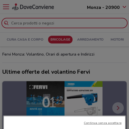
Monza - 20900
CURA CASA E CORPO
BRICOLAGE
ARREDAMENTO
MOTORI
Fervi Monza: Volantino, Orari di apertura e Indirizzi
Ultime offerte del volantino Fervi
Continua senza accettare