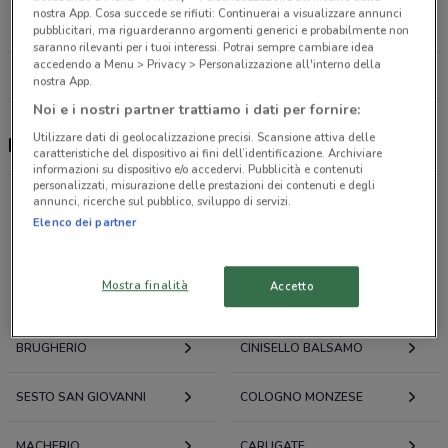
Piazza Frattini, 8 Milano
nostra App. Cosa succede se rifiuti: Continuerai a visualizzare annunci
17.8 km
CHIUSO
pubblicitari, ma riguarderanno argomenti generici e probabilmente non
saranno rilevanti per i tuoi interessi. Potrai sempre cambiare idea
accedendo a Menu > Privacy > Personalizzazione all'interno della
Tutti i negozi Farmaregno
nostra App.
Noi e i nostri partner trattiamo i dati per fornire:
Utilizzare dati di geolocalizzazione precisi. Scansione attiva delle
Farmaregno, offerte e negozi
caratteristiche del dispositivo ai fini dell’identificazione. Archiviare
informazioni su dispositivo e/o accedervi. Pubblicità e contenuti
personalizzati, misurazione delle prestazioni dei contenuti e degli
annunci, ricerche sul pubblico, sviluppo di servizi.
Elenco dei partner
Offerte volantini e cataloghi per città nelle vicinanze
Mostra finalità
Accetto
MONZA
LISSONE
BRUGHERIO
CINISELLO BALSAMO
SESTO SAN GIOVANNI
COLOGNO MONZESE
MACHERIO
CARUGATE