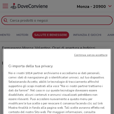
Monza - 20900
MENTO
MOTORI
SALUTE E BENESSERE
INFANZIA E GIOCHI
ANI
Farmaregno Monza: Volantino, Orari di apertura e Indirizzi
Continua senza accettare
Ultime offerte del volantino Farmaregno
Ci importa della tua privacy
Noi e i nostri
1014
partner archiviamo e accediamo ai dati personali,
come i dati di navigazione gli o identificatori univoci, sul tuo dispositivo.
Selezionando Accetto, abiliti le tecnologie di tracciamento affinché
supportino gli scopi mostrati alla voce "Noi e i nostri partner trattiamo i
dati da fornire". Nel caso in cui queste tecnologie dovessero essere
disabilitate, alcuni contenuti e annunci visualizzati potrebbero non
essere rilevanti. Puoi accedere nuovamente a questo menu per
modificare le tue scelte o per revocare il consenso facendo clic sul link
Mostra finalità in fondo alla pagina web. Tali scelte avranno effetto nel
contesto del nostro Sito web. Per maggiori informazioni, consulta