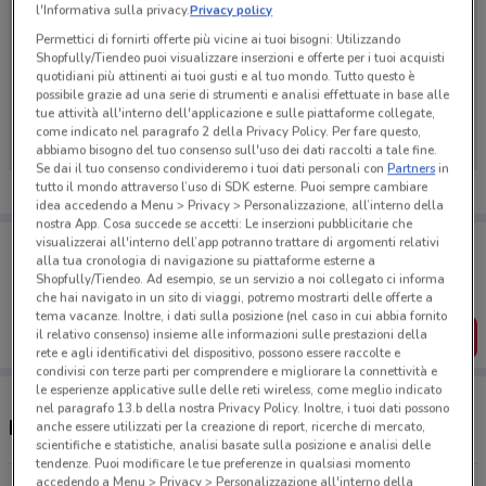
l'Informativa sulla privacy.
Privacy policy
Permettici di fornirti offerte più vicine ai tuoi bisogni: Utilizzando
Shopfully/Tiendeo puoi visualizzare inserzioni e offerte per i tuoi acquisti
quotidiani più attinenti ai tuoi gusti e al tuo mondo. Tutto questo è
Ci dispiace, al momento non abbiamo pubblicato
possibile grazie ad una serie di strumenti e analisi effettuate in base alle
volantini nella tua zona. Riprova più tardi.
tue attività all'interno dell'applicazione e sulle piattaforme collegate,
come indicato nel paragrafo 2 della Privacy Policy. Per fare questo,
abbiamo bisogno del tuo consenso sull'uso dei dati raccolti a tale fine.
Se dai il tuo consenso condivideremo i tuoi dati personali con
Partners
in
tutto il mondo attraverso l’uso di SDK esterne. Puoi sempre cambiare
idea accedendo a Menu > Privacy > Personalizzazione, all’interno della
nostra App. Cosa succede se accetti: Le inserzioni pubblicitarie che
Porta DoveConviene sempre con te!
visualizzerai all'interno dell’app potranno trattare di argomenti relativi
alla tua cronologia di navigazione su piattaforme esterne a
Puoi trovare le migliori offerte dei negozi vicino a te,
salvarle e creare la tua lista del risparmio, comodamente
Shopfully/Tiendeo. Ad esempio, se un servizio a noi collegato ci informa
dal tuo cellulare.
che hai navigato in un sito di viaggi, potremo mostrarti delle offerte a
tema vacanze. Inoltre, i dati sulla posizione (nel caso in cui abbia fornito
il relativo consenso) insieme alle informazioni sulle prestazioni della
SCARICA L’APP
rete e agli identificativi del dispositivo, possono essere raccolte e
condivisi con terze parti per comprendere e migliorare la connettività e
le esperienze applicative sulle delle reti wireless, come meglio indicato
nel paragrafo 13.b della nostra Privacy Policy. Inoltre, i tuoi dati possono
Negozi Farmaregno a Monza
anche essere utilizzati per la creazione di report, ricerche di mercato,
scientifiche e statistiche, analisi basate sulla posizione e analisi delle
tendenze. Puoi modificare le tue preferenze in qualsiasi momento
accedendo a Menu > Privacy > Personalizzazione all'interno della