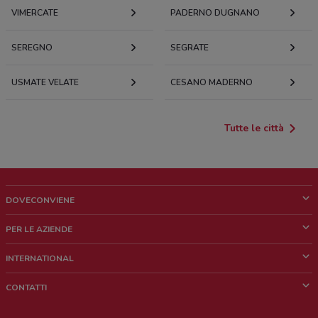
VIMERCATE
PADERNO DUGNANO
SEREGNO
SEGRATE
USMATE VELATE
CESANO MADERNO
Tutte le città
DOVECONVIENE
Cos'è DoveConviene
PER LE AZIENDE
Chi siamo
Cosa facciamo
INTERNATIONAL
News e media
Richieste commerciali e marketing
Brazil
CONTATTI
Lavora con noi
Mexico
Segnalazione punto vendita