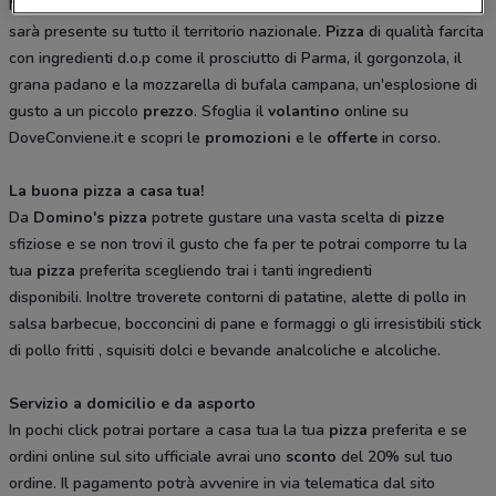
Milano il suo primo punto vendita, ma nei prossimi anni
sarà presente su tutto il territorio nazionale.
Pizza
di qualità farcita
con ingredienti d.o.p come il prosciutto di Parma, il gorgonzola, il
grana padano e la mozzarella di bufala campana, un'esplosione di
gusto a un piccolo
prezzo
. Sfoglia il
volantino
online su
DoveConviene.it e scopri le
promozioni
e le
offerte
in corso.
La buona pizza a casa tua!
Da
Domino's pizza
potrete gustare una vasta scelta di
pizze
sfiziose e se non trovi il gusto che fa per te potrai comporre tu la
tua
pizza
preferita scegliendo trai i tanti ingredienti
disponibili. Inoltre troverete contorni di patatine, alette di pollo in
salsa barbecue, bocconcini di pane e formaggi o gli irresistibili stick
di pollo fritti , squisiti dolci e bevande analcoliche e alcoliche.
Servizio a domicilio e da asporto
In pochi click potrai portare a casa tua la tua
pizza
preferita e se
ordini online sul sito ufficiale avrai uno
sconto
del 20% sul tuo
ordine. Il pagamento potrà avvenire in via telematica dal sito