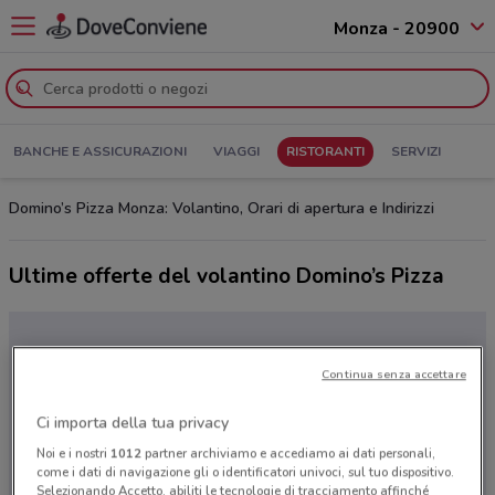
Monza - 20900
BANCHE E ASSICURAZIONI
VIAGGI
RISTORANTI
SERVIZI
Domino’s Pizza Monza: Volantino, Orari di apertura e Indirizzi
Ultime offerte del volantino Domino’s Pizza
Continua senza accettare
Ci importa della tua privacy
Noi e i nostri
1012
partner archiviamo e accediamo ai dati personali,
come i dati di navigazione gli o identificatori univoci, sul tuo dispositivo.
Selezionando Accetto, abiliti le tecnologie di tracciamento affinché