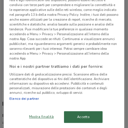
rete e agli identificativi del dispositivo, possono essere raccolte e
condivisi con terze parti per comprendere e migliorare la connettività e
le esperienze applicative sulle delle reti wireless, come meglio indicato
nel paragrafo 13.b della nostra Privacy Policy. Inoltre, i tuoi dati possono
anche essere utilizzati per la creazione di report, ricerche di mercato,
scientifiche e statistiche, analisi basate sulla posizione e analisi delle
tendenze. Puoi modificare le tue preferenze in qualsiasi momento
accedendo a Menu > Privacy > Personalizzazione all'interno della
nostra App. Cosa succede se rifiuti: Continuerai a visualizzare annunci
pubblicitari, ma riguarderanno argomenti generici e probabilmente non
saranno rilevanti per i tuoi interessi. Potrai sempre cambiare idea
accedendo a Menu > Privacy > Personalizzazione all'interno della
nostra App.
Non ci sono negozi nelle vicinanze
Noi e i nostri partner trattiamo i dati per fornire:
Utilizzare dati di geolocalizzazione precisi. Scansione attiva delle
caratteristiche del dispositivo ai fini dell’identificazione. Archiviare
informazioni su dispositivo e/o accedervi. Pubblicità e contenuti
personalizzati, misurazione delle prestazioni dei contenuti e degli
annunci, ricerche sul pubblico, sviluppo di servizi.
Elenco dei partner
Domino’s Pizza, offerte e ristoranti
Domino's pizza
è un franchising di
pizzerie a domicilio
e
da
Mostra finalità
Accetto
asporto
, nato nel 1960 in America e nel 2015 ha innaugurato a