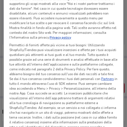
supportino gli scopi mostrati alla voce "Noi e i nostri partner trattiamo i
dati da fornire". Nel caso in cui queste tecnologie dovessero essere
disabilitate, alcuni contenuti e annunci visualizzati potrebbero non
essere rilevanti. Puoi accedere nuovamente a questo menu per
Ci dispiace, al momento non abbiamo pubblicato
modificare le tue scelte o per revocare il consenso facendo clic sul link
Mostra finalità in fondo alla pagina web. Tali scelte avranno effetto nel
volantini nella tua zona. Riprova più tardi.
contesto del nostro Sito web. Per maggiori informazioni, consulta
l'Informativa sulla privacy.
Privacy policy
Permettici di fornirti offerte più vicine ai tuoi bisogni: Utilizzando
Shopfully/Tiendeo puoi visualizzare inserzioni e offerte per i tuoi acquisti
quotidiani più attinenti ai tuoi gusti e al tuo mondo. Tutto questo è
possibile grazie ad una serie di strumenti e analisi effettuate in base alle
Porta DoveConviene sempre con te!
tue attività all'interno dell'applicazione e sulle piattaforme collegate,
Puoi trovare le migliori offerte dei negozi vicino a te,
come indicato nel paragrafo 2 della Privacy Policy. Per fare questo,
salvarle e creare la tua lista del risparmio, comodamente
abbiamo bisogno del tuo consenso sull'uso dei dati raccolti a tale fine.
dal tuo cellulare.
Se dai il tuo consenso condivideremo i tuoi dati personali con
Partners
in
tutto il mondo attraverso l’uso di SDK esterne. Puoi sempre cambiare
SCARICA L’APP
idea accedendo a Menu > Privacy > Personalizzazione, all’interno della
nostra App. Cosa succede se accetti: Le inserzioni pubblicitarie che
visualizzerai all'interno dell’app potranno trattare di argomenti relativi
alla tua cronologia di navigazione su piattaforme esterne a
Shopfully/Tiendeo. Ad esempio, se un servizio a noi collegato ci informa
Ristoranti Domino’s Pizza nelle vicinanze
che hai navigato in un sito di viaggi, potremo mostrarti delle offerte a
tema vacanze. Inoltre, i dati sulla posizione (nel caso in cui abbia fornito
il relativo consenso) insieme alle informazioni sulle prestazioni della