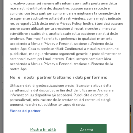
il relativo consenso) insieme alle informazioni sulle prestazioni della
rete e agli identificativi del dispositivo, possono essere raccolte e
condivisi con terze parti per comprendere e migliorare la connettività e
le esperienze applicative sulle delle reti wireless, come meglio indicato
nel paragrafo 13.b della nostra Privacy Policy. Inoltre, i tuoi dati possono
anche essere utilizzati per la creazione di report, ricerche di mercato,
scientifiche e statistiche, analisi basate sulla posizione e analisi delle
tendenze. Puoi modificare le tue preferenze in qualsiasi momento
Non ci sono negozi nelle vicinanze
accedendo a Menu > Privacy > Personalizzazione all'interno della
nostra App. Cosa succede se rifiuti: Continuerai a visualizzare annunci
pubblicitari, ma riguarderanno argomenti generici e probabilmente non
saranno rilevanti per i tuoi interessi. Potrai sempre cambiare idea
accedendo a Menu > Privacy > Personalizzazione all'interno della
nostra App.
Noi e i nostri partner trattiamo i dati per fornire:
Altri volantini nelle vicinanze
Utilizzare dati di geolocalizzazione precisi. Scansione attiva delle
caratteristiche del dispositivo ai fini dell’identificazione. Archiviare
informazioni su dispositivo e/o accedervi. Pubblicità e contenuti
personalizzati, misurazione delle prestazioni dei contenuti e degli
annunci, ricerche sul pubblico, sviluppo di servizi.
Elenco dei partner
Mostra finalità
Accetto