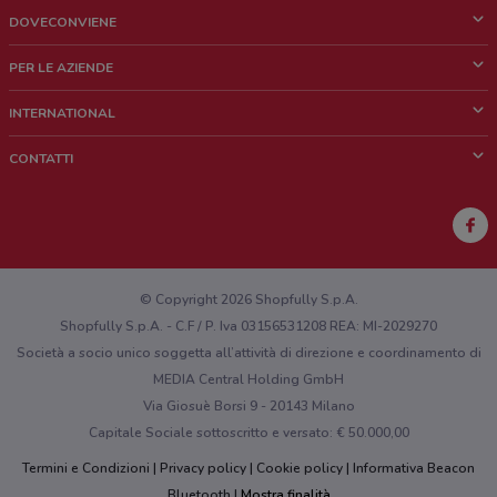
DOVECONVIENE
Cos'è DoveConviene
PER LE AZIENDE
Chi siamo
Cosa facciamo
INTERNATIONAL
News e media
Richieste commerciali e marketing
Brazil
CONTATTI
Lavora con noi
Mexico
Segnalazione punto vendita
France
Segnalazione Volantino
Australia
Hai un malfunzionamento sul web o sull'app?
New Zealand
© Copyright 2026 Shopfully S.p.A.
Shopfully S.p.A. - C.F / P. Iva 03156531208 REA: MI-2029270
Società a socio unico soggetta all’attività di direzione e coordinamento di
MEDIA Central Holding GmbH
Via Giosuè Borsi 9 - 20143 Milano
Capitale Sociale sottoscritto e versato: € 50.000,00
Termini e Condizioni
Privacy policy
Cookie policy
Informativa Beacon
Bluetooth
Mostra finalità