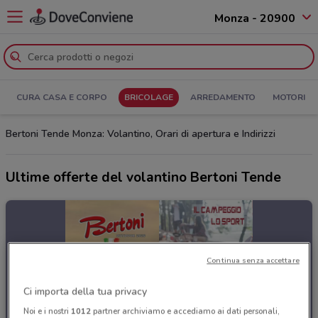
Monza - 20900
CURA CASA E CORPO
BRICOLAGE
ARREDAMENTO
MOTORI
Bertoni Tende Monza: Volantino, Orari di apertura e Indirizzi
Ultime offerte del volantino Bertoni Tende
Continua senza accettare
Ci importa della tua privacy
Noi e i nostri
1012
partner archiviamo e accediamo ai dati personali,