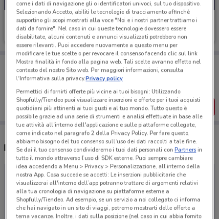
come i dati di navigazione gli o identificatori univoci, sul tuo dispositivo.
Selezionando Accetto, abiliti le tecnologie di tracciamento affinché
Bertoni Tende
supportino gli scopi mostrati alla voce "Noi e i nostri partner trattiamo i
dati da fornire". Nel caso in cui queste tecnologie dovessero essere
Scade il 31/12
disabilitate, alcuni contenuti e annunci visualizzati potrebbero non
essere rilevanti. Puoi accedere nuovamente a questo menu per
modificare le tue scelte o per revocare il consenso facendo clic sul link
Mostra finalità in fondo alla pagina web. Tali scelte avranno effetto nel
Porta DoveConviene sempre con te!
contesto del nostro Sito web. Per maggiori informazioni, consulta
Puoi trovare le migliori offerte dei negozi vicino a te,
l'Informativa sulla privacy.
Privacy policy
salvarle e creare la tua lista del risparmio, comodamente
dal tuo cellulare.
Permettici di fornirti offerte più vicine ai tuoi bisogni: Utilizzando
Shopfully/Tiendeo puoi visualizzare inserzioni e offerte per i tuoi acquisti
SCARICA L’APP
quotidiani più attinenti ai tuoi gusti e al tuo mondo. Tutto questo è
possibile grazie ad una serie di strumenti e analisi effettuate in base alle
tue attività all'interno dell'applicazione e sulle piattaforme collegate,
come indicato nel paragrafo 2 della Privacy Policy. Per fare questo,
abbiamo bisogno del tuo consenso sull'uso dei dati raccolti a tale fine.
Negozi Bertoni Tende a Monza
Se dai il tuo consenso condivideremo i tuoi dati personali con
Partners
in
tutto il mondo attraverso l’uso di SDK esterne. Puoi sempre cambiare
idea accedendo a Menu > Privacy > Personalizzazione, all’interno della
nostra App. Cosa succede se accetti: Le inserzioni pubblicitarie che
visualizzerai all'interno dell’app potranno trattare di argomenti relativi
alla tua cronologia di navigazione su piattaforme esterne a
Shopfully/Tiendeo. Ad esempio, se un servizio a noi collegato ci informa
che hai navigato in un sito di viaggi, potremo mostrarti delle offerte a
tema vacanze. Inoltre, i dati sulla posizione (nel caso in cui abbia fornito