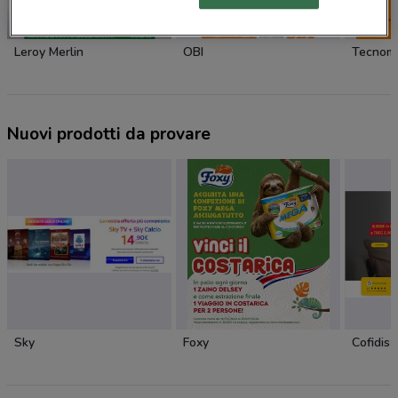
NUOVO
Leroy Merlin
OBI
Tecnom
Nuovi prodotti da provare
Sky
Foxy
Cofidis