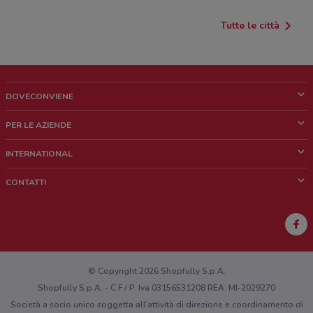
Tutte le città
DOVECONVIENE
Cos'è DoveConviene
PER LE AZIENDE
Chi siamo
Cosa facciamo
INTERNATIONAL
News e media
Richieste commerciali e marketing
Brazil
CONTATTI
Lavora con noi
Mexico
Segnalazione punto vendita
France
Segnalazione Volantino
Australia
Hai un malfunzionamento sul web o sull'app?
New Zealand
© Copyright 2026 Shopfully S.p.A.
Shopfully S.p.A. - C.F / P. Iva 03156531208 REA: MI-2029270
Società a socio unico soggetta all’attività di direzione e coordinamento di