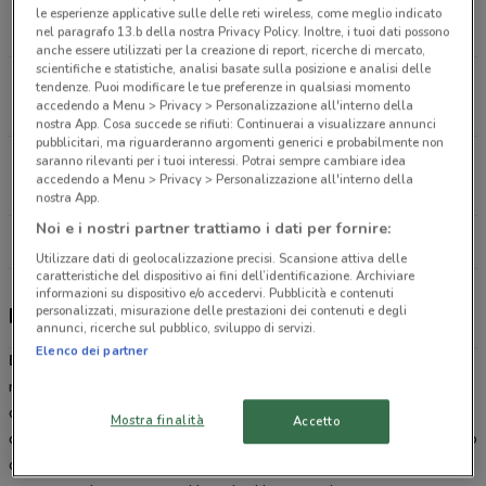
Piazza Italia, 3 Seregno
le esperienze applicative sulle delle reti wireless, come meglio indicato
8.9 km
CHIUSO
nel paragrafo 13.b della nostra Privacy Policy. Inoltre, i tuoi dati possono
anche essere utilizzati per la creazione di report, ricerche di mercato,
scientifiche e statistiche, analisi basate sulla posizione e analisi delle
Corso Italia, 66 Saronno
tendenze. Puoi modificare le tue preferenze in qualsiasi momento
accedendo a Menu > Privacy > Personalizzazione all'interno della
19.1 km
CHIUSO
nostra App. Cosa succede se rifiuti: Continuerai a visualizzare annunci
pubblicitari, ma riguarderanno argomenti generici e probabilmente non
Via Vitani, 2 Como
saranno rilevanti per i tuoi interessi. Potrai sempre cambiare idea
accedendo a Menu > Privacy > Personalizzazione all'interno della
29.4 km
CHIUSO
nostra App.
Noi e i nostri partner trattiamo i dati per fornire:
Tutti i negozi Beauty Star
Utilizzare dati di geolocalizzazione precisi. Scansione attiva delle
caratteristiche del dispositivo ai fini dell’identificazione. Archiviare
informazioni su dispositivo e/o accedervi. Pubblicità e contenuti
personalizzati, misurazione delle prestazioni dei contenuti e degli
Beauty Star, offerte e negozi
annunci, ricerche sul pubblico, sviluppo di servizi.
Elenco dei partner
Beauty Star
è una catena di profumerie presente con i suoi
numerosi punti vendita in tutto il nord Italia. Troverai tutti i prodotti
delle migliori marche cosmetiche per la cura del viso e il benessere
Mostra finalità
Accetto
del corpo. Scopri le offerte di
Beauty Star Profumerie
sul volantino
online e iscriviti alla newsletter di DoveConviene.it per rimanere