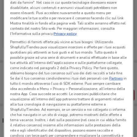
dati da fornire". Nel caso in cui queste tecnologie dovessero essere
disabilitate, alcuni contenuti e annunci visualizzati potrebbero non
essere rilevanti. Puoi accedere nuovamente a questo menu per
modificare le tue scelte o per revocare il consenso facendo clic sul link
Mostra finalità in fondo alla pagina web. Tali scelte avranno effetto nel
Ci dispiace, al momento non abbiamo pubblicato
contesto del nostro Sito web. Per maggiori informazioni, consulta
volantini nella tua zona. Riprova più tardi.
l'Informativa sulla privacy.
Privacy policy
Permettici di fornirti offerte più vicine ai tuoi bisogni: Utilizzando
Shopfully/Tiendeo puoi visualizzare inserzioni e offerte per i tuoi acquisti
quotidiani più attinenti ai tuoi gusti e al tuo mondo. Tutto questo è
possibile grazie ad una serie di strumenti e analisi effettuate in base alle
tue attività all'interno dell'applicazione e sulle piattaforme collegate,
Porta DoveConviene sempre con te!
come indicato nel paragrafo 2 della Privacy Policy. Per fare questo,
abbiamo bisogno del tuo consenso sull'uso dei dati raccolti a tale fine.
Puoi trovare le migliori offerte dei negozi vicino a te,
Se dai il tuo consenso condivideremo i tuoi dati personali con
Partners
in
salvarle e creare la tua lista del risparmio, comodamente
dal tuo cellulare.
tutto il mondo attraverso l’uso di SDK esterne. Puoi sempre cambiare
idea accedendo a Menu > Privacy > Personalizzazione, all’interno della
nostra App. Cosa succede se accetti: Le inserzioni pubblicitarie che
SCARICA L’APP
visualizzerai all'interno dell’app potranno trattare di argomenti relativi
alla tua cronologia di navigazione su piattaforme esterne a
Shopfully/Tiendeo. Ad esempio, se un servizio a noi collegato ci informa
che hai navigato in un sito di viaggi, potremo mostrarti delle offerte a
Negozi Beauty Star a Monza
tema vacanze. Inoltre, i dati sulla posizione (nel caso in cui abbia fornito
il relativo consenso) insieme alle informazioni sulle prestazioni della
rete e agli identificativi del dispositivo, possono essere raccolte e
condivisi con terze parti per comprendere e migliorare la connettività e