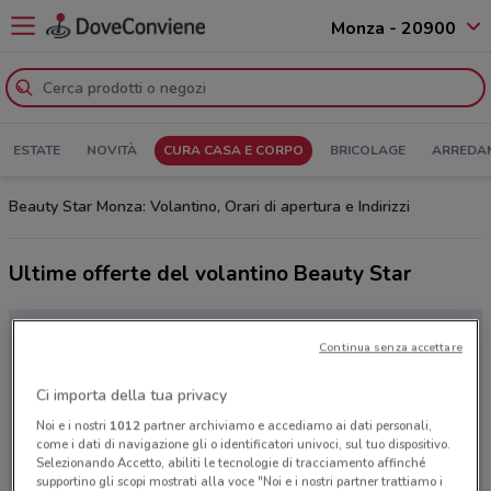
Monza - 20900
ESTATE
NOVITÀ
CURA CASA E CORPO
BRICOLAGE
ARREDA
Beauty Star Monza: Volantino, Orari di apertura e Indirizzi
Ultime offerte del volantino Beauty Star
Continua senza accettare
Ci importa della tua privacy
Noi e i nostri
1012
partner archiviamo e accediamo ai dati personali,
come i dati di navigazione gli o identificatori univoci, sul tuo dispositivo.
Selezionando Accetto, abiliti le tecnologie di tracciamento affinché
supportino gli scopi mostrati alla voce "Noi e i nostri partner trattiamo i