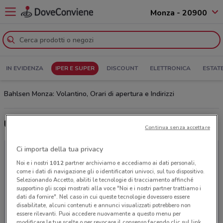
Monza - 20900
IN EVIDENZA
IPER E SUPER
DISCOUNT
ELETTRONICA
ESTAT
Bahlsen Monza: Volantino, Orari di apertura e Indirizzi
Ultime offerte del volantino Bahlsen
Continua senza accettare
Ci importa della tua privacy
Noi e i nostri
1012
partner archiviamo e accediamo ai dati personali,
come i dati di navigazione gli o identificatori univoci, sul tuo dispositivo.
Selezionando Accetto, abiliti le tecnologie di tracciamento affinché
supportino gli scopi mostrati alla voce "Noi e i nostri partner trattiamo i
dati da fornire". Nel caso in cui queste tecnologie dovessero essere
disabilitate, alcuni contenuti e annunci visualizzati potrebbero non
essere rilevanti. Puoi accedere nuovamente a questo menu per
modificare le tue scelte o per revocare il consenso facendo clic sul link