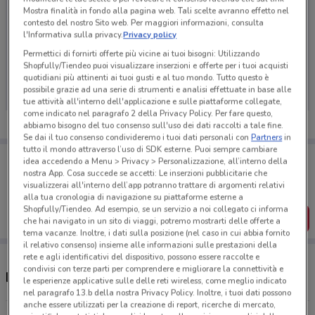
Mostra finalità in fondo alla pagina web. Tali scelte avranno effetto nel
contesto del nostro Sito web. Per maggiori informazioni, consulta
l'Informativa sulla privacy.
Privacy policy
Permettici di fornirti offerte più vicine ai tuoi bisogni: Utilizzando
Ci dispiace, al momento non abbiamo pubblicato
Shopfully/Tiendeo puoi visualizzare inserzioni e offerte per i tuoi acquisti
volantini nella tua zona. Riprova più tardi.
quotidiani più attinenti ai tuoi gusti e al tuo mondo. Tutto questo è
possibile grazie ad una serie di strumenti e analisi effettuate in base alle
tue attività all'interno dell'applicazione e sulle piattaforme collegate,
come indicato nel paragrafo 2 della Privacy Policy. Per fare questo,
abbiamo bisogno del tuo consenso sull'uso dei dati raccolti a tale fine.
Se dai il tuo consenso condivideremo i tuoi dati personali con
Partners
in
tutto il mondo attraverso l’uso di SDK esterne. Puoi sempre cambiare
Porta DoveConviene sempre con te!
idea accedendo a Menu > Privacy > Personalizzazione, all’interno della
Puoi trovare le migliori offerte dei negozi vicino a te,
nostra App. Cosa succede se accetti: Le inserzioni pubblicitarie che
salvarle e creare la tua lista del risparmio, comodamente
visualizzerai all'interno dell’app potranno trattare di argomenti relativi
dal tuo cellulare.
alla tua cronologia di navigazione su piattaforme esterne a
Shopfully/Tiendeo. Ad esempio, se un servizio a noi collegato ci informa
SCARICA L’APP
che hai navigato in un sito di viaggi, potremo mostrarti delle offerte a
tema vacanze. Inoltre, i dati sulla posizione (nel caso in cui abbia fornito
il relativo consenso) insieme alle informazioni sulle prestazioni della
rete e agli identificativi del dispositivo, possono essere raccolte e
condivisi con terze parti per comprendere e migliorare la connettività e
Negozi Bahlsen a Monza
le esperienze applicative sulle delle reti wireless, come meglio indicato
nel paragrafo 13.b della nostra Privacy Policy. Inoltre, i tuoi dati possono
anche essere utilizzati per la creazione di report, ricerche di mercato,