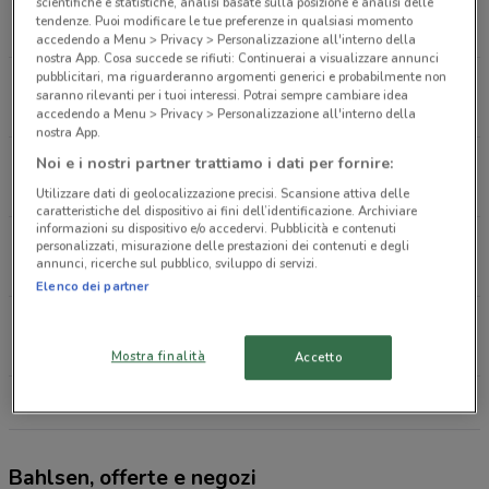
Via Porta Lodi, 6 Monza
scientifiche e statistiche, analisi basate sulla posizione e analisi delle
tendenze. Puoi modificare le tue preferenze in qualsiasi momento
562 m
APERTO
accedendo a Menu > Privacy > Personalizzazione all'interno della
nostra App. Cosa succede se rifiuti: Continuerai a visualizzare annunci
pubblicitari, ma riguarderanno argomenti generici e probabilmente non
Via Michelangelo Buonarroti 28 Monza
saranno rilevanti per i tuoi interessi. Potrai sempre cambiare idea
1 km
APERTO
accedendo a Menu > Privacy > Personalizzazione all'interno della
nostra App.
Via Arrigo Boito, 9 Monza
Noi e i nostri partner trattiamo i dati per fornire:
1.5 km
APERTO
Utilizzare dati di geolocalizzazione precisi. Scansione attiva delle
caratteristiche del dispositivo ai fini dell’identificazione. Archiviare
informazioni su dispositivo e/o accedervi. Pubblicità e contenuti
Via Sant'Andrea 21 Monza
personalizzati, misurazione delle prestazioni dei contenuti e degli
annunci, ricerche sul pubblico, sviluppo di servizi.
1.8 km
APERTO
Elenco dei partner
Via Lario, 17 Monza
2 km
APERTO
Mostra finalità
Accetto
Tutti i negozi Bahlsen
Bahlsen, offerte e negozi