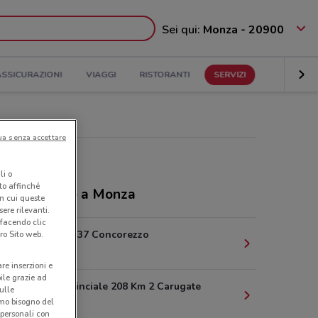
Sei qui:
Monza - 20900
ASSICURAZIONI
VIAGGI
RISTORANTI
SERVIZI
ua senza accettare
li o
nto affinché
ozi 1mobile a Monza
in cui queste
ere rilevanti.
 facendo clic
Via Liberta' 37 Concorezzo
ro Sito web.
5.1 km
are inserzioni e
bile grazie ad
Strada Provinciale 208 Km 2 Carugate
sulle
amo bisogno del
6 km
 personali con