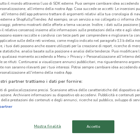
tutto il mondo attraverso l’uso di SDK esterne. Puoi sempre cambiare idea accedend
rsonalizzazione, all’interno della nostra App. Cosa succede se accetti: Le inserzioni pu
i all'interno dell’app potranno trattare di argomenti relativi alla tua cronologia di na
esterne a Shopfully/Tiendeo. Ad esempio, se un servizio a noi collegato ci informa ch
i viaggi, potremo mostrarti delle offerte a tema vacanze. Inoltre, i dati sulla posizione 
o il relativo consenso) insieme alle informazioni sulle prestazioni della rete e agli ident
 possono essere raccolte e condivisi con terze parti per comprendere e migliorare la conn
pplicative sulle delle reti wireless, come meglio indicato nel paragrafo 13.b della no
re, i tuoi dati possono anche essere utilizzati per la creazione di report, ricerche di mer
 e statistiche, analisi basate sulla posizione e analisi delle tendenze. Puoi modificare l
in qualsiasi momento accedendo a Menu > Privacy > Personalizzazione all'interno del
 se rifiuti: Continuerai a visualizzare annunci pubblicitari, ma riguarderanno argome
te non saranno rilevanti per i tuoi interessi. Potrai sempre cambiare idea accedendo
rsonalizzazione all'interno della nostra App.
stri partner trattiamo i dati per fornire:
5.1 km
ti di geolocalizzazione precisi. Scansione attiva delle caratteristiche del dispositivo ai 
icazione. Archiviare informazioni su dispositivo e/o accedervi. Pubblicità e contenuti per
1mo
delle prestazioni dei contenuti e degli annunci, ricerche sul pubblico, sviluppo di servi
cinanze
partner
-
BRUGHERIO
CINISELLO BALSAMO
Mostra finalità
Accetto
MACHERIO
CARUGATE