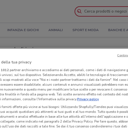
INFANZIA E GIOCHI
ANIMALI
SPORT E MODA
BANCHE E 
ra e Indirizzi
Contin
bile a Monza
 della tua privacy
i
1012
partner archiviamo e accediamo ai dati personali, come i dati di navigazione g
ri univoci, sul tuo dispositivo. Selezionando Accetto, abiliti le tecnologie di tracciame
Neg
li scopi mostrati alla voce "Noi e i nostri partner trattiamo i dati da fornire". Nel caso 
ovessero essere disabilitate, alcuni contenuti e annunci visualizzati potrebbero non ess
re nuovamente a questo menu per modificare le tue scelte o per revocare il consenso
tra finalità in fondo alla pagina web. Tali scelte avranno effetto nel contesto del nost
 informazioni, consulta l'Informativa sulla privacy.
Privacy policy
i fornirti offerte più vicine ai tuoi bisogni: Utilizzando Shopfully/Tiendeo puoi visualizz
i tuoi acquisti quotidiani più attinenti ai tuoi gusti e al tuo mondo. Tutto questo è possi
 strumenti e analisi effettuate in base alle tue attività all'interno dell'applicazione e 
collegate, come indicato nel paragrafo 2 della Privacy Policy. Per fare questo, abbi
 sull'uso dei dati raccolti a tale fine. Se dai il tuo consenso condivideremo i tuoi dati