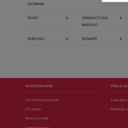
GIOVANNI
DESIO
CERNUSCO SUL
NAVIGLIO
SEREGNO
SEGRATE
DOVECONVIENE
PER LE A
Cos'è DoveConviene
Cosa facc
Chi siamo
Richieste 
News e media
Lavora con noi