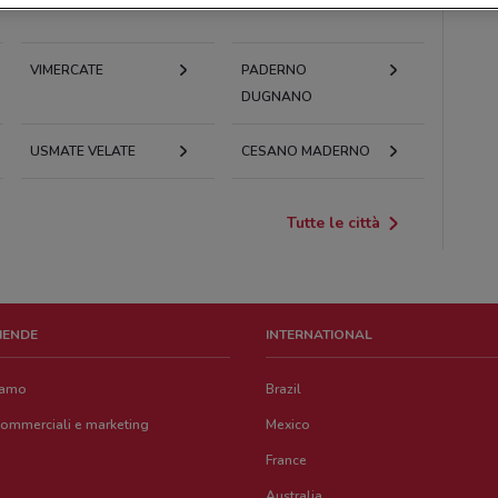
VIMERCATE
PADERNO
DUGNANO
USMATE VELATE
CESANO MADERNO
Tutte le città
ZIENDE
INTERNATIONAL
iamo
Brazil
commerciali e marketing
Mexico
France
Australia