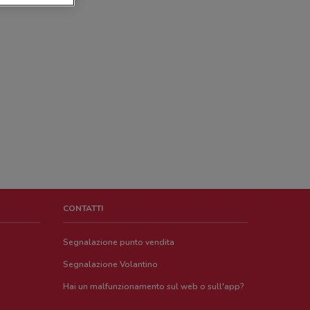
CONTATTI
Segnalazione punto vendita
Segnalazione Volantino
Hai un malfunzionamento sul web o sull'app?