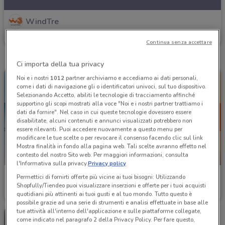
WindTre
Scade il 25/09
405 m
Continua senza accettare
Ci importa della tua privacy
Noi e i nostri
1012
partner archiviamo e accediamo ai dati personali,
come i dati di navigazione gli o identificatori univoci, sul tuo dispositivo.
Selezionando Accetto, abiliti le tecnologie di tracciamento affinché
supportino gli scopi mostrati alla voce "Noi e i nostri partner trattiamo i
dati da fornire". Nel caso in cui queste tecnologie dovessero essere
disabilitate, alcuni contenuti e annunci visualizzati potrebbero non
essere rilevanti. Puoi accedere nuovamente a questo menu per
modificare le tue scelte o per revocare il consenso facendo clic sul link
Mostra finalità in fondo alla pagina web. Tali scelte avranno effetto nel
contesto del nostro Sito web. Per maggiori informazioni, consulta
-4 GIORNI
l'Informativa sulla privacy.
Privacy policy
WindTre
WindTre
Permettici di fornirti offerte più vicine ai tuoi bisogni: Utilizzando
Shopfully/Tiendeo puoi visualizzare inserzioni e offerte per i tuoi acquisti
Scade il 20/09
405 m
Scade lunedì
405 m
quotidiani più attinenti ai tuoi gusti e al tuo mondo. Tutto questo è
possibile grazie ad una serie di strumenti e analisi effettuate in base alle
tue attività all'interno dell'applicazione e sulle piattaforme collegate,
come indicato nel paragrafo 2 della Privacy Policy. Per fare questo,