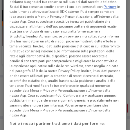
abbiamo bisogno del tuo consenso sull'uso dei dati raccolti a tale fine.
Se dai il tuo consenso condivideremo i tuoi dati personali con
Partners
in
tutto il mondo attraverso l’uso di SDK esterne. Puoi sempre cambiare
idea accedendo a Menu > Privacy > Personalizzazione, all’interno della
nostra App. Cosa succede se accetti: Le inserzioni pubblicitarie che
visualizzerai all'interno dell’app potranno trattare di argomenti relativi
alla tua cronologia di navigazione su piattaforme esterne a
Shopfully/Tiendeo. Ad esempio, se un servizio a noi collegato ci informa
-4 GIORNI
che hai navigato in un sito di viaggi, potremo mostrarti delle offerte a
tema vacanze. Inoltre, i dati sulla posizione (nel caso in cui abbia fornito
il relativo consenso) insieme alle informazioni sulle prestazioni della
WindTre
rete e agli identificativi del dispositivo, possono essere raccolte e
condivisi con terze parti per comprendere e migliorare la connettività e
Scade lunedì
405 m
le esperienze applicative sulle delle reti wireless, come meglio indicato
nel paragrafo 13.b della nostra Privacy Policy. Inoltre, i tuoi dati possono
anche essere utilizzati per la creazione di report, ricerche di mercato,
scientifiche e statistiche, analisi basate sulla posizione e analisi delle
Porta DoveConviene sempre con te!
tendenze. Puoi modificare le tue preferenze in qualsiasi momento
Puoi trovare le migliori offerte dei negozi vicino a te,
accedendo a Menu > Privacy > Personalizzazione all'interno della
salvarle e creare la tua lista del risparmio, comodamente
nostra App. Cosa succede se rifiuti: Continuerai a visualizzare annunci
dal tuo cellulare.
pubblicitari, ma riguarderanno argomenti generici e probabilmente non
saranno rilevanti per i tuoi interessi. Potrai sempre cambiare idea
SCARICA L’APP
accedendo a Menu > Privacy > Personalizzazione all'interno della
nostra App.
Noi e i nostri partner trattiamo i dati per fornire: