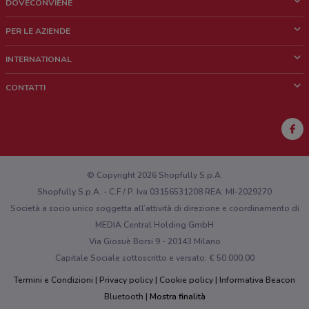
DOVECONVIENE
Cos'è DoveConviene
PER LE AZIENDE
Chi siamo
Cosa facciamo
INTERNATIONAL
News e media
Richieste commerciali e marketing
Brazil
CONTATTI
Lavora con noi
Mexico
Segnalazione punto vendita
France
Segnalazione Volantino
Australia
Hai un malfunzionamento sul web o sull'app?
New Zealand
© Copyright 2026 Shopfully S.p.A.
Shopfully S.p.A. - C.F / P. Iva 03156531208 REA: MI-2029270
Società a socio unico soggetta all’attività di direzione e coordinamento di
MEDIA Central Holding GmbH
Via Giosuè Borsi 9 - 20143 Milano
Capitale Sociale sottoscritto e versato: € 50.000,00
Termini e Condizioni
Privacy policy
Cookie policy
Informativa Beacon
Bluetooth
Mostra finalità