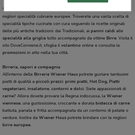
Wiener Haus
è una
trattoria
e
birreria
dove poter gustare le
migliori specialità culinarie europee. Troverete una vasta scelta di
specialità tipiche cucinate con cura seguendo le ricette originali
delle più antiche tradizioni: dai Tradizionali, ai
panini caldi
alle
specialità alla griglia
tutto accompagnato da ottime
Birre
. Visita il
sito DoveConviene.it, sfoglia il
volantino
online e consulta le
promozioni
in atto nella tua città.
Birreria, sapori e compagnia
All'interno delle
Birrerie Wiener Haus
potrete gustare tantissimi
piatti di qualità a
piccoli prezzi
:
primi piatti
,
Hot Dog,
Piatti
vegeteriani
,
insalatone
,
contorni e
dolci
. Siete appassionati di
carne
? Allora dovete provare la Regina indiscussa
,
la
Wiener
viennese
, una gustosissima, croccante e dorata
bistecca di carne
battuta, panata e fritta accompagnata da un contorno di patate o
verdure. Inoltre da
Wiener Hous
potrete brindare con le migliori
birre europee
.