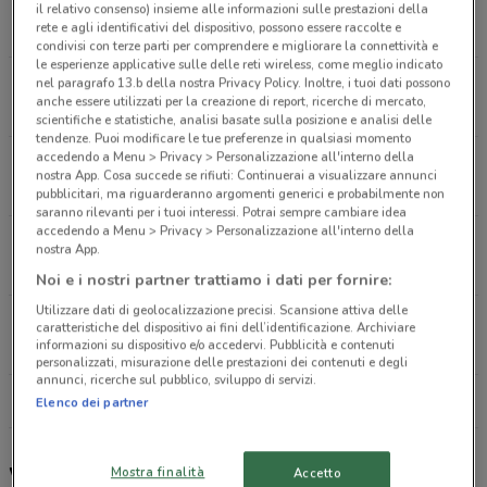
Via Chiese Milano
il relativo consenso) insieme alle informazioni sulle prestazioni della
rete e agli identificativi del dispositivo, possono essere raccolte e
8.2 km
CHIUSO
condivisi con terze parti per comprendere e migliorare la connettività e
le esperienze applicative sulle delle reti wireless, come meglio indicato
Via Chiese Milano
nel paragrafo 13.b della nostra Privacy Policy. Inoltre, i tuoi dati possono
anche essere utilizzati per la creazione di report, ricerche di mercato,
8.2 km
CHIUSO
scientifiche e statistiche, analisi basate sulla posizione e analisi delle
tendenze. Puoi modificare le tue preferenze in qualsiasi momento
accedendo a Menu > Privacy > Personalizzazione all'interno della
Via Monte Grappa, 10 Milano
nostra App. Cosa succede se rifiuti: Continuerai a visualizzare annunci
13.1 km
CHIUSO
pubblicitari, ma riguarderanno argomenti generici e probabilmente non
saranno rilevanti per i tuoi interessi. Potrai sempre cambiare idea
accedendo a Menu > Privacy > Personalizzazione all'interno della
Via Luraghi, 11 Arese
nostra App.
17.3 km
Noi e i nostri partner trattiamo i dati per fornire:
Utilizzare dati di geolocalizzazione precisi. Scansione attiva delle
Via Bergamo, 175 Caronno Pertusella
caratteristiche del dispositivo ai fini dell’identificazione. Archiviare
informazioni su dispositivo e/o accedervi. Pubblicità e contenuti
17.5 km
CHIUSO
personalizzati, misurazione delle prestazioni dei contenuti e degli
annunci, ricerche sul pubblico, sviluppo di servizi.
Tutti i negozi Wiener Haus
Elenco dei partner
Wiener Haus, offerte e ristoranti
Mostra finalità
Accetto