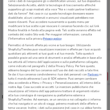
come i dati di navigazione gli o identificatori univoci, sul tuo dispositivo.
Selezionando Accetto, abiliti le tecnologie di tracciamento affinché
supportino gli scopi mostrati alla voce "Noi e i nostri partner trattiamo i
dati da fornire". Nel caso in cui queste tecnologie dovessero essere
disabilitate, alcuni contenuti e annunci visualizzati potrebbero non
Ci dispiace, al momento non abbiamo pubblicato
essere rilevanti. Puoi accedere nuovamente a questo menu per
volantini nella tua zona. Riprova più tardi.
modificare le tue scelte o per revocare il consenso facendo clic sul link
Mostra finalità in fondo alla pagina web. Tali scelte avranno effetto nel
contesto del nostro Sito web. Per maggiori informazioni, consulta
l'Informativa sulla privacy.
Privacy policy
Permettici di fornirti offerte più vicine ai tuoi bisogni: Utilizzando
Shopfully/Tiendeo puoi visualizzare inserzioni e offerte per i tuoi acquisti
quotidiani più attinenti ai tuoi gusti e al tuo mondo. Tutto questo è
Porta DoveConviene sempre con te!
possibile grazie ad una serie di strumenti e analisi effettuate in base alle
Puoi trovare le migliori offerte dei negozi vicino a te,
tue attività all'interno dell'applicazione e sulle piattaforme collegate,
salvarle e creare la tua lista del risparmio, comodamente
come indicato nel paragrafo 2 della Privacy Policy. Per fare questo,
dal tuo cellulare.
abbiamo bisogno del tuo consenso sull'uso dei dati raccolti a tale fine.
Se dai il tuo consenso condivideremo i tuoi dati personali con
Partners
in
SCARICA L’APP
tutto il mondo attraverso l’uso di SDK esterne. Puoi sempre cambiare
idea accedendo a Menu > Privacy > Personalizzazione, all’interno della
nostra App. Cosa succede se accetti: Le inserzioni pubblicitarie che
visualizzerai all'interno dell’app potranno trattare di argomenti relativi
alla tua cronologia di navigazione su piattaforme esterne a
Ristoranti Wiener Haus nelle vicinanze
Shopfully/Tiendeo. Ad esempio, se un servizio a noi collegato ci informa
che hai navigato in un sito di viaggi, potremo mostrarti delle offerte a
tema vacanze. Inoltre, i dati sulla posizione (nel caso in cui abbia fornito