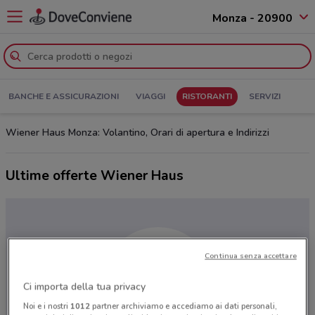
Monza - 20900
BANCHE E ASSICURAZIONI
VIAGGI
RISTORANTI
SERVIZI
Wiener Haus Monza: Volantino, Orari di apertura e Indirizzi
Ultime offerte Wiener Haus
Continua senza accettare
Ci importa della tua privacy
Noi e i nostri
1012
partner archiviamo e accediamo ai dati personali,