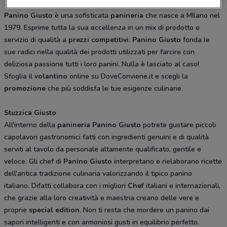
Panino Giusto
è una sofisticata
panineria
che nasce a MIlano nel
1979. Esprime tutta la sua eccellenza in un mix di prodotto e
servizio di qualità a
prezzi competitivi
.
Panino Giusto
fonda le
sue radici nella qualità dei prodotti utilizzati per farcire con
deliziosa passione tutti i loro panini. Nulla è lasciato al caso!
Sfoglia il
volantino
online su DoveConviene.it e scegli la
promozione
che più soddisfa le tue esigenze culinarie.
Stuzzica Giusto
All'interno della
panineria
Panino Giusto
potrete gustare piccoli
capolavori gastronomici fatti con ingredienti genuini e di qualità
serviti al tavolo da personale altamente qualificato, gentile e
veloce. Gli chef di
Panino Giusto
interpretano e rielaborano ricette
dell'antica tradizione culinaria valorizzando il tipico panino
italiano. Difatti collabora con i migliori
Chef
italiani e internazionali,
che grazie alla loro creatività e maestria creano delle vere e
proprie
special edition
. Non ti resta che mordere un panino dai
sapori intelligenti e con armoniosi gusti in equilibrio perfetto.