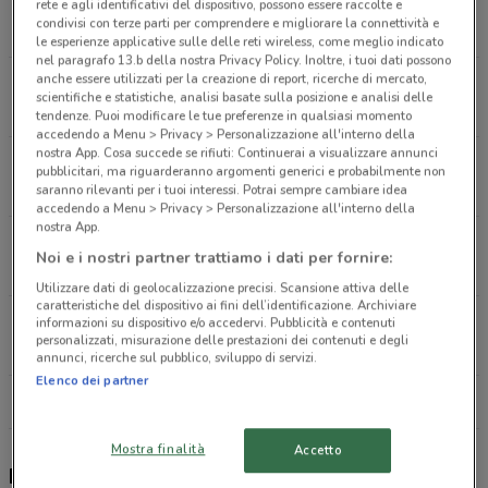
Via Passerini, 9 Monza
rete e agli identificativi del dispositivo, possono essere raccolte e
condivisi con terze parti per comprendere e migliorare la connettività e
190 m
le esperienze applicative sulle delle reti wireless, come meglio indicato
nel paragrafo 13.b della nostra Privacy Policy. Inoltre, i tuoi dati possono
anche essere utilizzati per la creazione di report, ricerche di mercato,
Viale Italia, 555 Sesto San Giovanni
scientifiche e statistiche, analisi basate sulla posizione e analisi delle
3.9 km
CHIUSO
tendenze. Puoi modificare le tue preferenze in qualsiasi momento
accedendo a Menu > Privacy > Personalizzazione all'interno della
nostra App. Cosa succede se rifiuti: Continuerai a visualizzare annunci
Piazza Duca D’Aosta, 1 Milano
pubblicitari, ma riguarderanno argomenti generici e probabilmente non
12.2 km
CHIUSO
saranno rilevanti per i tuoi interessi. Potrai sempre cambiare idea
accedendo a Menu > Privacy > Personalizzazione all'interno della
nostra App.
Via Malpighi, 3 Milano
Noi e i nostri partner trattiamo i dati per fornire:
13.2 km
Utilizzare dati di geolocalizzazione precisi. Scansione attiva delle
caratteristiche del dispositivo ai fini dell’identificazione. Archiviare
Via Turati, 38 Milano
informazioni su dispositivo e/o accedervi. Pubblicità e contenuti
personalizzati, misurazione delle prestazioni dei contenuti e degli
13.3 km
annunci, ricerche sul pubblico, sviluppo di servizi.
Elenco dei partner
Tutti i negozi Panino Giusto
Mostra finalità
Accetto
Panino Giusto, offerte e ristoranti