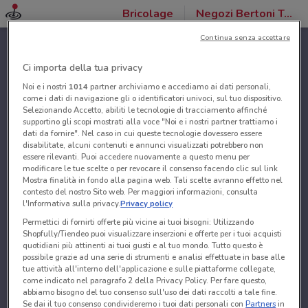
Bricolage
Negozi Bertoni Tende
Continua senza accettare
Ci importa della tua privacy
Noi e i nostri
1014
partner archiviamo e accediamo ai dati personali,
come i dati di navigazione gli o identificatori univoci, sul tuo dispositivo.
Selezionando Accetto, abiliti le tecnologie di tracciamento affinché
supportino gli scopi mostrati alla voce "Noi e i nostri partner trattiamo i
dati da fornire". Nel caso in cui queste tecnologie dovessero essere
disabilitate, alcuni contenuti e annunci visualizzati potrebbero non
essere rilevanti. Puoi accedere nuovamente a questo menu per
modificare le tue scelte o per revocare il consenso facendo clic sul link
Mostra finalità in fondo alla pagina web. Tali scelte avranno effetto nel
contesto del nostro Sito web. Per maggiori informazioni, consulta
l'Informativa sulla privacy.
Privacy policy
Permettici di fornirti offerte più vicine ai tuoi bisogni: Utilizzando
Shopfully/Tiendeo puoi visualizzare inserzioni e offerte per i tuoi acquisti
quotidiani più attinenti ai tuoi gusti e al tuo mondo. Tutto questo è
possibile grazie ad una serie di strumenti e analisi effettuate in base alle
tue attività all'interno dell'applicazione e sulle piattaforme collegate,
come indicato nel paragrafo 2 della Privacy Policy. Per fare questo,
abbiamo bisogno del tuo consenso sull'uso dei dati raccolti a tale fine.
Se dai il tuo consenso condivideremo i tuoi dati personali con
Partners
in