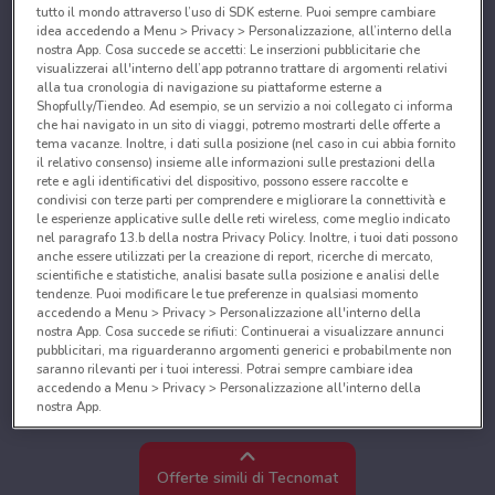
tutto il mondo attraverso l’uso di SDK esterne. Puoi sempre cambiare
idea accedendo a Menu > Privacy > Personalizzazione, all’interno della
nostra App. Cosa succede se accetti: Le inserzioni pubblicitarie che
visualizzerai all'interno dell’app potranno trattare di argomenti relativi
alla tua cronologia di navigazione su piattaforme esterne a
Shopfully/Tiendeo. Ad esempio, se un servizio a noi collegato ci informa
che hai navigato in un sito di viaggi, potremo mostrarti delle offerte a
tema vacanze. Inoltre, i dati sulla posizione (nel caso in cui abbia fornito
il relativo consenso) insieme alle informazioni sulle prestazioni della
rete e agli identificativi del dispositivo, possono essere raccolte e
condivisi con terze parti per comprendere e migliorare la connettività e
le esperienze applicative sulle delle reti wireless, come meglio indicato
nel paragrafo 13.b della nostra Privacy Policy. Inoltre, i tuoi dati possono
anche essere utilizzati per la creazione di report, ricerche di mercato,
scientifiche e statistiche, analisi basate sulla posizione e analisi delle
tendenze. Puoi modificare le tue preferenze in qualsiasi momento
accedendo a Menu > Privacy > Personalizzazione all'interno della
nostra App. Cosa succede se rifiuti: Continuerai a visualizzare annunci
pubblicitari, ma riguarderanno argomenti generici e probabilmente non
saranno rilevanti per i tuoi interessi. Potrai sempre cambiare idea
accedendo a Menu > Privacy > Personalizzazione all'interno della
nostra App.
Noi e i nostri partner trattiamo i dati per fornire:
Utilizzare dati di geolocalizzazione precisi. Scansione attiva delle
Offerte simili di Tecnomat
caratteristiche del dispositivo ai fini dell’identificazione. Archiviare