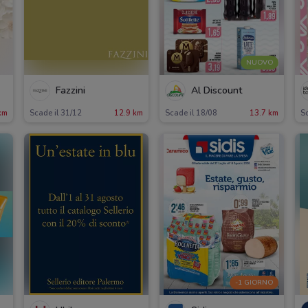
NUOVO
Fazzini
Al Discount
km
Scade il 31/12
12.9 km
Scade il 18/08
13.7 km
Sc
-1 GIORNO