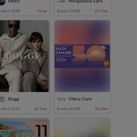
Metro
Mongolfiera Santa Caterina
ade il 26/08
21 km
Scade il 15/09
22.3 km
Boggi
Ottica Claro
ade il 31/12
24.3 km
Scade il 01/09
24.3 km