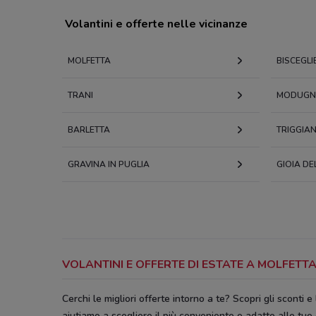
Volantini e offerte nelle vicinanze
MOLFETTA
BISCEGLI
TRANI
MODUG
BARLETTA
TRIGGIA
GRAVINA IN PUGLIA
GIOIA DE
VOLANTINI E OFFERTE DI ESTATE A MOLFETT
Cerchi le migliori offerte intorno a te? Scopri gli sconti e 
aiutiamo a scegliere il più conveniente e adatto alle tue