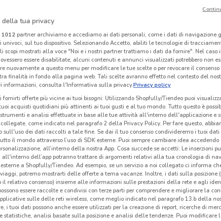
Contin
NUOVO
 della tua privacy
Kena Mobile
TIM
i
1012
partner archiviamo e accediamo ai dati personali, come i dati di navigazione g
ri univoci, sul tuo dispositivo. Selezionando Accetto, abiliti le tecnologie di tracciame
 m
Scade il 02/09
104 m
Scade il 31/12
109 m
Sc
li scopi mostrati alla voce "Noi e i nostri partner trattiamo i dati da fornire". Nel caso 
ovessero essere disabilitate, alcuni contenuti e annunci visualizzati potrebbero non ess
re nuovamente a questo menu per modificare le tue scelte o per revocare il consenso
tra finalità in fondo alla pagina web. Tali scelte avranno effetto nel contesto del nost
 informazioni, consulta l'Informativa sulla privacy.
Privacy policy
i fornirti offerte più vicine ai tuoi bisogni: Utilizzando Shopfully/Tiendeo puoi visualizz
i tuoi acquisti quotidiani più attinenti ai tuoi gusti e al tuo mondo. Tutto questo è possi
 strumenti e analisi effettuate in base alle tue attività all'interno dell'applicazione e 
collegate, come indicato nel paragrafo 2 della Privacy Policy. Per fare questo, abbi
 sull'uso dei dati raccolti a tale fine. Se dai il tuo consenso condivideremo i tuoi dati
tutto il mondo attraverso l’uso di SDK esterne. Puoi sempre cambiare idea accedend
rsonalizzazione, all’interno della nostra App. Cosa succede se accetti: Le inserzioni pu
i all'interno dell’app potranno trattare di argomenti relativi alla tua cronologia di na
esterne a Shopfully/Tiendeo. Ad esempio, se un servizio a noi collegato ci informa ch
i viaggi, potremo mostrarti delle offerte a tema vacanze. Inoltre, i dati sulla posizione 
o il relativo consenso) insieme alle informazioni sulle prestazioni della rete e agli ident
VisionOttica
VisionOttica
 possono essere raccolte e condivisi con terze parti per comprendere e migliorare la conn
pplicative sulle delle reti wireless, come meglio indicato nel paragrafo 13.b della no
re, i tuoi dati possono anche essere utilizzati per la creazione di report, ricerche di mer
 m
Scade il 02/09
291 m
Scade il 31/08
291 m
Sc
 e statistiche, analisi basate sulla posizione e analisi delle tendenze. Puoi modificare l