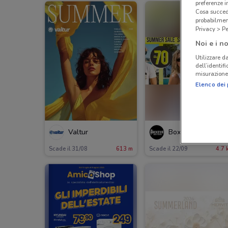
preferenze 
Cosa succede
probabilmen
Privacy > Pe
Noi e i no
Utilizzare da
dell’identif
misurazione 
Elenco dei 
Valtur
Boxeur des Rues
Scade il 31/08
613 m
Scade il 22/09
4.7 