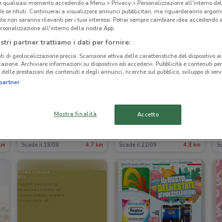
in qualsiasi momento accedendo a Menu > Privacy > Personalizzazione all'interno del
 se rifiuti: Continuerai a visualizzare annunci pubblicitari, ma riguarderanno argome
te non saranno rilevanti per i tuoi interessi. Potrai sempre cambiare idea accedendo
rsonalizzazione all'interno della nostra App.
stri partner trattiamo i dati per fornire:
ti di geolocalizzazione precisi. Scansione attiva delle caratteristiche del dispositivo ai 
icazione. Archiviare informazioni su dispositivo e/o accedervi. Pubblicità e contenuti per
delle prestazioni dei contenuti e degli annunci, ricerche sul pubblico, sviluppo di servi
partner
Mostra finalità
Accetto
Melluso
Douglas
km
Scade il 18/08
4.7 km
Scade il 22/09
4.8 km
Sc