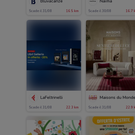
Bluvacanze
Naïma
Scade il 31/08
16.5 km
Scade il 30/08
16.7 
LaFeltrinelli
Maisons du Mond
Scade il 31/08
22.3 km
Scade il 31/08
22.9 