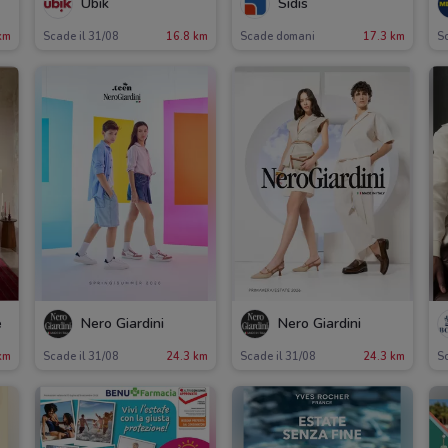
Ubik
Sidis
km
Scade il 31/08
16.8 km
Scade domani
17.3 km
Sc
e
Nero Giardini
Nero Giardini
km
Scade il 31/08
24.3 km
Scade il 31/08
24.3 km
Sc