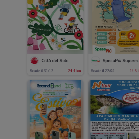
Città del Sole
SpesaPi
Scade il 31/12
24.4 km
Scade il 22/09
24.5 