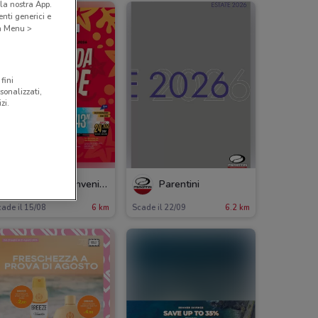
la nostra App.
nti generici e
 a Menu >
fini
sonalizzati,
zi.
Fiducia & Convenienza
Parentini
ade il 15/08
6 km
Scade il 22/09
6.2 km