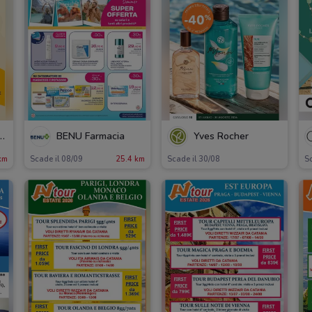
ù Supermercati
BENU Farmacia
Yves Rocher
km
Scade il 08/09
25.4 km
Scade il 30/08
Sc