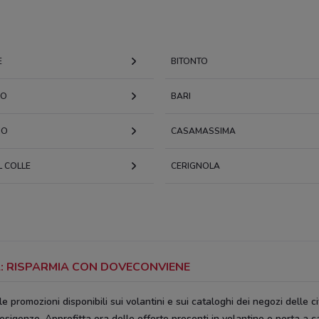
E
BITONTO
NO
BARI
NO
CASAMASSIMA
L COLLE
CERIGNOLA
A: RISPARMIA CON DOVECONVIENE
le promozioni disponibili sui volantini e sui cataloghi dei negozi delle cit
 esigenze. Approfitta ora delle offerte presenti in volantino e porta a c