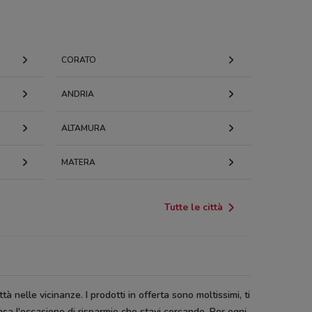
CORATO
ANDRIA
ALTAMURA
MATERA
Tutte le città
tà nelle vicinanze. I prodotti in offerta sono moltissimi, ti
asa l'occasione di risparmio che stavi cercando. Per ogni