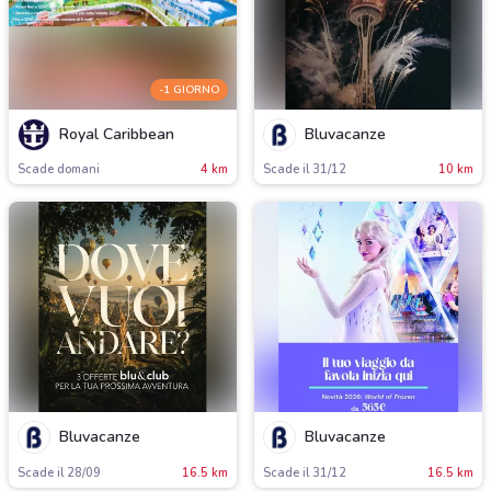
-1 GIORNO
Royal Caribbean
Bluvacanze
Scade domani
4 km
Scade il 31/12
10 km
Bluvacanze
Bluvacanze
Scade il 28/09
16.5 km
Scade il 31/12
16.5 km