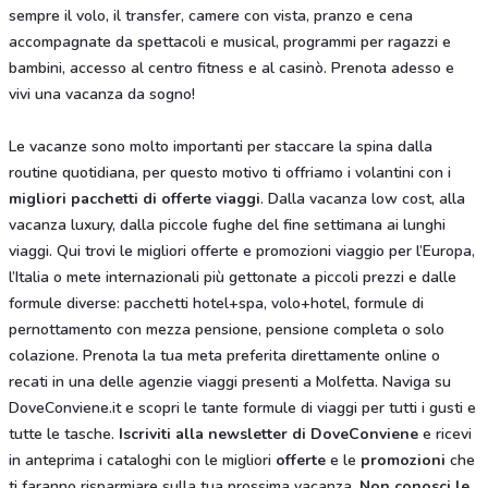
sempre il volo, il transfer, camere con vista, pranzo e cena
accompagnate da spettacoli e musical, programmi per ragazzi e
bambini, accesso al centro fitness e al casinò. Prenota adesso e
vivi una vacanza da sogno!
Le vacanze sono molto importanti per staccare la spina dalla
routine quotidiana, per questo motivo ti offriamo i volantini con i
migliori pacchetti di offerte viaggi
. Dalla vacanza low cost, alla
vacanza luxury, dalla piccole fughe del fine settimana ai lunghi
viaggi. Qui trovi le migliori offerte e promozioni viaggio per l’Europa,
l’Italia o mete internazionali più gettonate a piccoli prezzi e dalle
formule diverse: pacchetti hotel+spa, volo+hotel, formule di
pernottamento con mezza pensione, pensione completa o solo
colazione. Prenota la tua meta preferita direttamente online o
recati in una delle agenzie viaggi presenti a Molfetta. Naviga su
DoveConviene.it e scopri le tante formule di viaggi per tutti i gusti e
tutte le tasche.
Iscriviti alla newsletter di DoveConviene
e ricevi
in anteprima i cataloghi con le migliori
offerte
e le
promozioni
che
ti faranno risparmiare sulla tua prossima vacanza.
Non conosci le