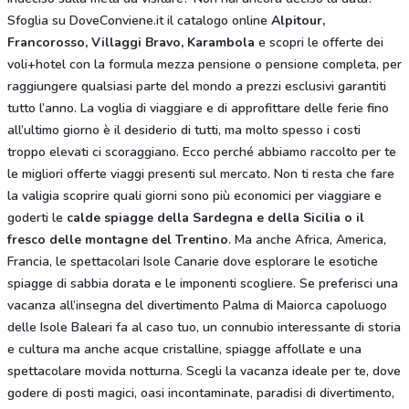
Sfoglia su DoveConviene.it il catalogo online
Alpitour,
Francorosso, Villaggi Bravo, Karambola
e scopri le offerte dei
voli+hotel con la formula mezza pensione o pensione completa, per
raggiungere qualsiasi parte del mondo a prezzi esclusivi garantiti
tutto l’anno. La voglia di viaggiare e di approfittare delle ferie fino
all’ultimo giorno è il desiderio di tutti, ma molto spesso i costi
troppo elevati ci scoraggiano. Ecco perché abbiamo raccolto per te
le migliori offerte viaggi presenti sul mercato. Non ti resta che fare
la valigia scoprire quali giorni sono più economici per viaggiare e
goderti le
calde spiagge della Sardegna e della Sicilia o il
fresco delle montagne del Trentino
. Ma anche Africa, America,
Francia, le spettacolari Isole Canarie dove esplorare le esotiche
spiagge di sabbia dorata e le imponenti scogliere. Se preferisci una
vacanza all’insegna del divertimento Palma di Maiorca capoluogo
delle Isole Baleari fa al caso tuo, un connubio interessante di storia
e cultura ma anche acque cristalline, spiagge affollate e una
spettacolare movida notturna. Scegli la vacanza ideale per te, dove
godere di posti magici, oasi incontaminate, paradisi di divertimento,