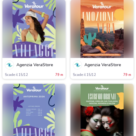
Agenzia VeraStore
Agenzia VeraStore
Scade il 15/12
79 m
Scade il 15/12
79 m