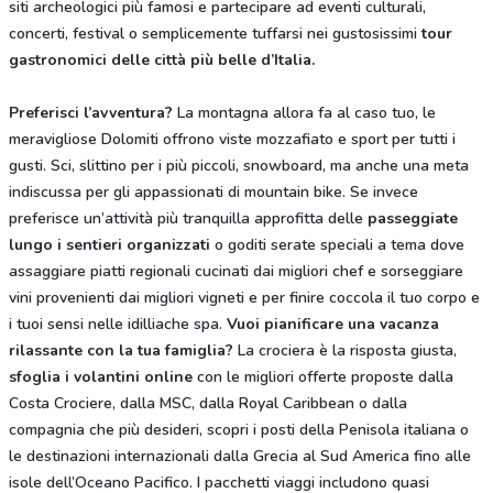
siti archeologici più famosi e partecipare ad eventi culturali,
concerti, festival o semplicemente tuffarsi nei gustosissimi
tour
gastronomici delle città più belle d’Italia.
Preferisci l’avventura?
La montagna allora fa al caso tuo, le
meravigliose Dolomiti offrono viste mozzafiato e sport per tutti i
gusti. Sci, slittino per i più piccoli, snowboard, ma anche una meta
indiscussa per gli appassionati di mountain bike. Se invece
preferisce un’attività più tranquilla approfitta delle
passeggiate
lungo i sentieri organizzati
o goditi serate speciali a tema dove
assaggiare piatti regionali cucinati dai migliori chef e sorseggiare
vini provenienti dai migliori vigneti e per finire coccola il tuo corpo e
i tuoi sensi nelle idilliache spa.
Vuoi pianificare una vacanza
rilassante con la tua famiglia?
La crociera è la risposta giusta,
sfoglia i volantini online
con le migliori offerte proposte dalla
Costa Crociere, dalla MSC, dalla Royal Caribbean o dalla
compagnia che più desideri, scopri i posti della Penisola italiana o
le destinazioni internazionali dalla Grecia al Sud America fino alle
isole dell’Oceano Pacifico. I pacchetti viaggi includono quasi