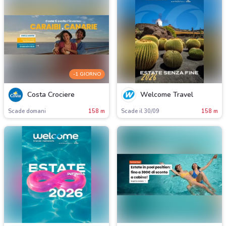
-1 GIORNO
Costa Crociere
Welcome Travel
Scade domani
158 m
Scade il 30/09
158 m