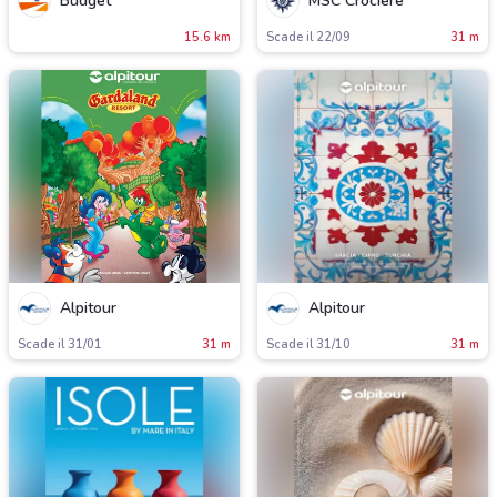
Budget
MSC Crociere
15.6 km
Scade il 22/09
31 m
Alpitour
Alpitour
Scade il 31/01
31 m
Scade il 31/10
31 m