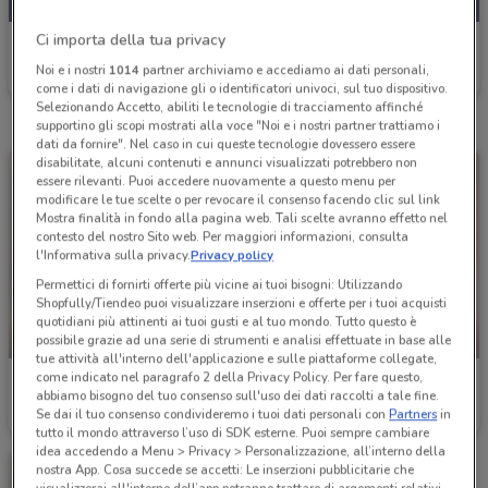
Ci importa della tua privacy
Famila
Noi e i nostri
1014
partner archiviamo e accediamo ai dati personali,
Scade oggi
12 km
come i dati di navigazione gli o identificatori univoci, sul tuo dispositivo.
Selezionando Accetto, abiliti le tecnologie di tracciamento affinché
supportino gli scopi mostrati alla voce "Noi e i nostri partner trattiamo i
dati da fornire". Nel caso in cui queste tecnologie dovessero essere
disabilitate, alcuni contenuti e annunci visualizzati potrebbero non
essere rilevanti. Puoi accedere nuovamente a questo menu per
modificare le tue scelte o per revocare il consenso facendo clic sul link
Mostra finalità in fondo alla pagina web. Tali scelte avranno effetto nel
contesto del nostro Sito web. Per maggiori informazioni, consulta
l'Informativa sulla privacy.
Privacy policy
Permettici di fornirti offerte più vicine ai tuoi bisogni: Utilizzando
Shopfully/Tiendeo puoi visualizzare inserzioni e offerte per i tuoi acquisti
quotidiani più attinenti ai tuoi gusti e al tuo mondo. Tutto questo è
SCADE OGGI
SCADE OGGI
possibile grazie ad una serie di strumenti e analisi effettuate in base alle
tue attività all'interno dell'applicazione e sulle piattaforme collegate,
come indicato nel paragrafo 2 della Privacy Policy. Per fare questo,
Famila
Famila
abbiamo bisogno del tuo consenso sull'uso dei dati raccolti a tale fine.
Se dai il tuo consenso condivideremo i tuoi dati personali con
Partners
in
Scade oggi
12 km
Scade oggi
12 km
tutto il mondo attraverso l’uso di SDK esterne. Puoi sempre cambiare
idea accedendo a Menu > Privacy > Personalizzazione, all’interno della
nostra App. Cosa succede se accetti: Le inserzioni pubblicitarie che