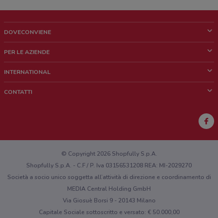
DOVECONVIENE
Cos'è DoveConviene
PER LE AZIENDE
Chi siamo
Cosa facciamo
INTERNATIONAL
News e media
Richieste commerciali e marketing
Brazil
CONTATTI
Lavora con noi
Mexico
Segnalazione punto vendita
France
Segnalazione Volantino
Australia
Hai un malfunzionamento sul web o sull'app?
New Zealand
© Copyright 2026 Shopfully S.p.A.
Shopfully S.p.A. - C.F / P. Iva 03156531208 REA: MI-2029270
Società a socio unico soggetta all’attività di direzione e coordinamento di
MEDIA Central Holding GmbH
Via Giosuè Borsi 9 - 20143 Milano
Capitale Sociale sottoscritto e versato: € 50.000,00