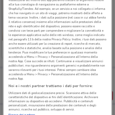
visualizzerai all'interno dell’app potranno trattare di argomenti relativi
alla tua cronologia di navigazione su piattaforme esterne a
Shopfully/Tiendeo. Ad esempio, se un servizio a noi collegato ci informa
che hai navigato in un sito di viaggi, potremo mostrarti delle offerte a
tema vacanze. Inoltre, i dati sulla posizione (nel caso in cui abbia fornito
il relativo consenso) insieme alle informazioni sulle prestazioni della
rete e agli identificativi del dispositivo, possono essere raccolte e
condivisi con terze parti per comprendere e migliorare la connettività e
le esperienze applicative sulle delle reti wireless, come meglio indicato
SCADE OGGI
nel paragrafo 13.b della nostra Privacy Policy. Inoltre, i tuoi dati possono
anche essere utilizzati per la creazione di report, ricerche di mercato,
Famila
scientifiche e statistiche, analisi basate sulla posizione e analisi delle
tendenze. Puoi modificare le tue preferenze in qualsiasi momento
Scade oggi
12 km
accedendo a Menu > Privacy > Personalizzazione all'interno della
nostra App. Cosa succede se rifiuti: Continuerai a visualizzare annunci
pubblicitari, ma riguarderanno argomenti generici e probabilmente non
saranno rilevanti per i tuoi interessi. Potrai sempre cambiare idea
Porta DoveConviene sempre con te!
accedendo a Menu > Privacy > Personalizzazione all'interno della
Puoi trovare le migliori offerte dei negozi vicino a te,
nostra App.
salvarle e creare la tua lista del risparmio, comodamente
Noi e i nostri partner trattiamo i dati per fornire:
dal tuo cellulare.
Utilizzare dati di geolocalizzazione precisi. Scansione attiva delle
SCARICA L’APP
caratteristiche del dispositivo ai fini dell’identificazione. Archiviare
informazioni su dispositivo e/o accedervi. Pubblicità e contenuti
personalizzati, misurazione delle prestazioni dei contenuti e degli
annunci, ricerche sul pubblico, sviluppo di servizi.
Elenco dei partner