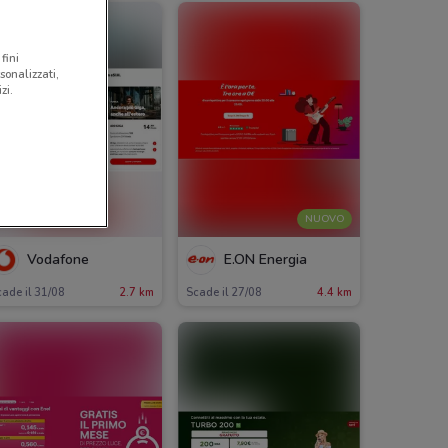
fini
sonalizzati,
zi.
NUOVO
Vodafone
E.ON Energia
ade il 31/08
2.7 km
Scade il 27/08
4.4 km