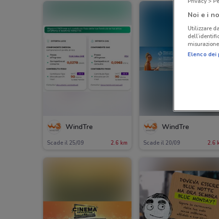
Privacy > Pe
Noi e i no
Utilizzare da
dell’identif
misurazione 
Elenco dei 
WindTre
WindTre
Scade il 25/09
2.6 km
Scade il 20/09
2.6 