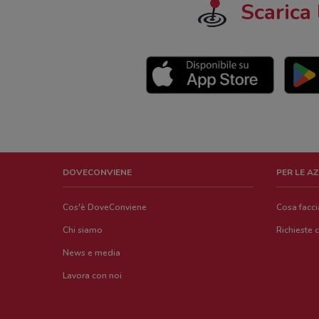
Scarica 
DOVECONVIENE
PER LE A
Cos'è DoveConviene
Cosa facc
Chi siamo
Richieste 
News e media
Lavora con noi