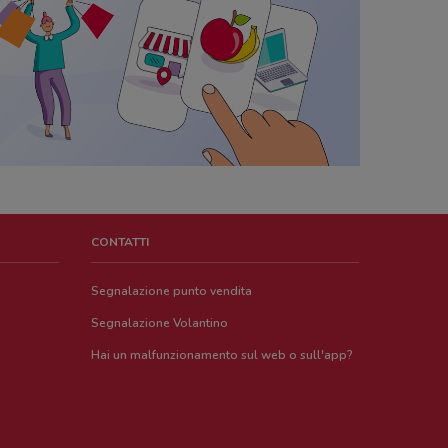
CONTATTI
Segnalazione punto vendita
Segnalazione Volantino
Hai un malfunzionamento sul web o sull'app?