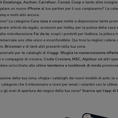
di
Esselunga, Auchan, Carrefour, Conad, Coop
e tante altre insegne
egalare un nuovo
iPhone
al tuo partner per il suo compleanno? La cat
rony
e molti altri ancora.
ione? La categoria
Cura casa e corpo
mette a disposizione tante prom
rare articoli da regalo, accessori per hobby, per la pulizia della casa e 
ella ristrutturazione
Fai da te
, scopri i prodotti per l’edilizia, la pitt
mmerciale uno stile unico e inconfondibile. Qui trovi le migliori catene 
in, Bricoman
e di tanti altri presenti nella tua zona.
ezionato per te cataloghi di
Viaggi
.
Sfoglia le numerosissime offerte
ici e compagnie di crociera.
Costa Crociere, MSC, Alpitour
ed altri spec
 dare un’occhiata alle ultime
tendenze e lookbook di moda
promoss
zione della tua zona, sfoglia i cataloghi dei nuovi modelli di auto, le 
categorie che ti interessano e ricevi per email i volantini con le ultim
, o gli orari di apertura dei negozi della tua zona?
Scarica qui l’app d