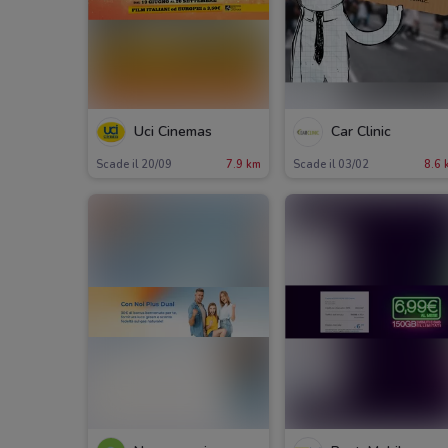
Uci Cinemas
Car Clinic
Scade il 20/09
7.9 km
Scade il 03/02
8.6 