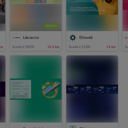
NUOVO
Libraccio
Ehiweb
km
Scade il 30/08
10.6 km
Scade il 31/08
14 km
Sc