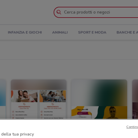
INFANZIA E GIOCHI
ANIMALI
SPORT E MODA
BANCHE E 
Contin
 della tua privacy