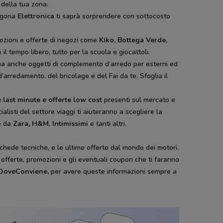
 della tua zona.
egoria
Elettronica
ti saprà sorprendere con sottocosto
ozioni e offerte di negozi come
Kiko, Bottega Verde,
il tempo libero, tutto per la scuola e giocattoli.
ura ma anche oggetti di complemento d’arredo per esterni ed
d’arredamento, del bricolage e del Fai da te. Sfoglia il
 last minute e offerte low cost
presenti sul mercato e
ialisti del settore viaggi ti aiuteranno a scegliere la
e da
Zara, H&M
,
Intimissimi
e tanti altri.
schede tecniche, e le ultime offerte dal mondo dei motori.
e offerte, promozioni e gli eventuali coupon che ti faranno
i DoveConviene
,
per avere queste informazioni sempre a