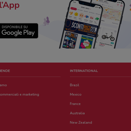
l’App
ZIENDE
INTERNATIONAL
iamo
Brazil
commerciali e marketing
Mexico
France
Australia
New Zealand