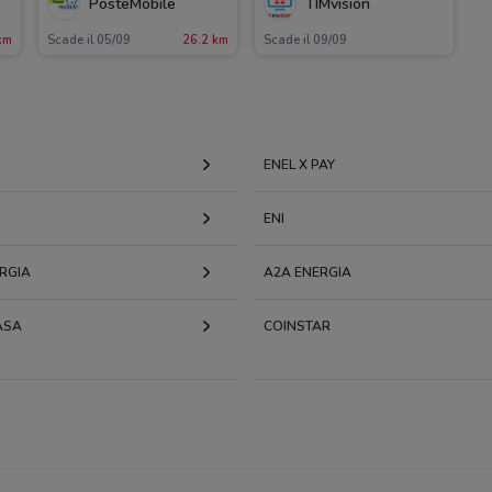
PosteMobile
TIMvision
km
Scade il 05/09
26.2 km
Scade il 09/09
R
ENEL X PAY
ENI
RGIA
A2A ENERGIA
ASA
COINSTAR