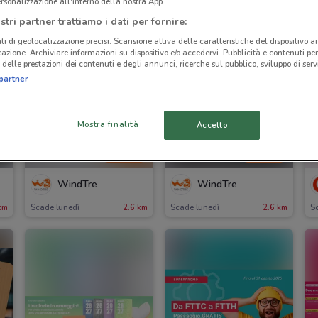
rsonalizzazione all'interno della nostra App.
stri partner trattiamo i dati per fornire:
ti di geolocalizzazione precisi. Scansione attiva delle caratteristiche del dispositivo ai 
icazione. Archiviare informazioni su dispositivo e/o accedervi. Pubblicità e contenuti per
delle prestazioni dei contenuti e degli annunci, ricerche sul pubblico, sviluppo di servi
partner
Mostra finalità
Accetto
-2 GIORNI
-2 GIORNI
WindTre
WindTre
km
Scade lunedì
2.6 km
Scade lunedì
2.6 km
Sc