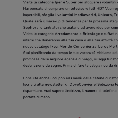
Visita la categoria
Iper e Super
per sfogliare i volantini 
Hai pensato di comprare un
televisore full HD
? Vuoi r
imperdibili,
sfoglia i volantini
Mediaworld, Unieuro, T
Quale sarà il make-up di tendenza per la prossima stag
Sephora,
e tanti altri che aiutano ad avere idee
per comp
Visita le categorie
Arredamento
e
Bricolage
e tuffati n
interni che doneranno alla tua casa o alla tua attività co
nuovo catalogo
Ikea
,
Mondo Convenienza, Leroy Merl
Stai pianificando da tempo le tue vacanze? Abbiamo sel
promosse dalle migliore agenzie di viaggi, villaggi turist
destinazione da sogno. Prima di fare la valigia ricorda di
Consulta anche i coupon ed i menù delle catene di ristora
Iscriviti alla newsletter di DoveConviene
!
Seleziona le 
risparmiare. Vuoi sapere l’indirizzo, il numero di telefono
portata di mano.