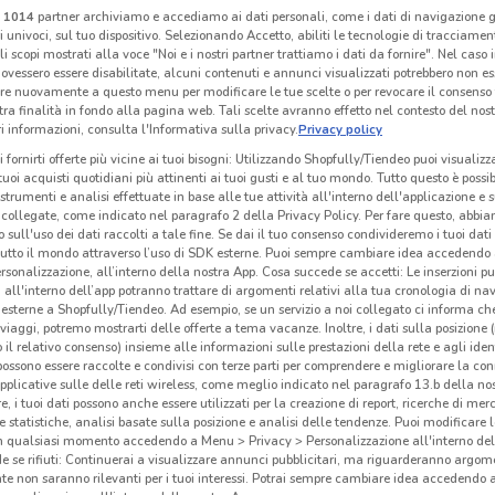
i
1014
partner archiviamo e accediamo ai dati personali, come i dati di navigazione g
ri univoci, sul tuo dispositivo. Selezionando Accetto, abiliti le tecnologie di tracciame
li scopi mostrati alla voce "Noi e i nostri partner trattiamo i dati da fornire". Nel caso 
ovessero essere disabilitate, alcuni contenuti e annunci visualizzati potrebbero non ess
Linkem
Kena Mobile
re nuovamente a questo menu per modificare le tue scelte o per revocare il consenso
tra finalità in fondo alla pagina web. Tali scelte avranno effetto nel contesto del nost
 m
Scade il 31/08
264 m
Scade il 02/09
269 m
Sc
 informazioni, consulta l'Informativa sulla privacy.
Privacy policy
i fornirti offerte più vicine ai tuoi bisogni: Utilizzando Shopfully/Tiendeo puoi visualizz
i tuoi acquisti quotidiani più attinenti ai tuoi gusti e al tuo mondo. Tutto questo è possi
 strumenti e analisi effettuate in base alle tue attività all'interno dell'applicazione e 
collegate, come indicato nel paragrafo 2 della Privacy Policy. Per fare questo, abbi
 sull'uso dei dati raccolti a tale fine. Se dai il tuo consenso condivideremo i tuoi dati
tutto il mondo attraverso l’uso di SDK esterne. Puoi sempre cambiare idea accedend
rsonalizzazione, all’interno della nostra App. Cosa succede se accetti: Le inserzioni pu
i all'interno dell’app potranno trattare di argomenti relativi alla tua cronologia di na
esterne a Shopfully/Tiendeo. Ad esempio, se un servizio a noi collegato ci informa ch
i viaggi, potremo mostrarti delle offerte a tema vacanze. Inoltre, i dati sulla posizione 
o il relativo consenso) insieme alle informazioni sulle prestazioni della rete e agli ident
 possono essere raccolte e condivisi con terze parti per comprendere e migliorare la conn
pplicative sulle delle reti wireless, come meglio indicato nel paragrafo 13.b della no
re, i tuoi dati possono anche essere utilizzati per la creazione di report, ricerche di mer
 e statistiche, analisi basate sulla posizione e analisi delle tendenze. Puoi modificare l
TIM
TIM
in qualsiasi momento accedendo a Menu > Privacy > Personalizzazione all'interno del
 se rifiuti: Continuerai a visualizzare annunci pubblicitari, ma riguarderanno argome
km
Scade il 06/09
2.4 km
Scade il 30/08
2.4 km
Sc
te non saranno rilevanti per i tuoi interessi. Potrai sempre cambiare idea accedendo