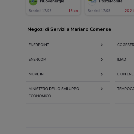
Nuovenergie
PosteMobile
Scade il 17/08
18 km
Scade il 17/08
26.2 
Negozi di Servizi a Mariano Comense
ENERPOINT
COGESE
ENERCOM
ILIAD
MOVE IN
E.ON ENE
MINISTERO DELLO SVILUPPO
TEMPOC
ECONOMICO