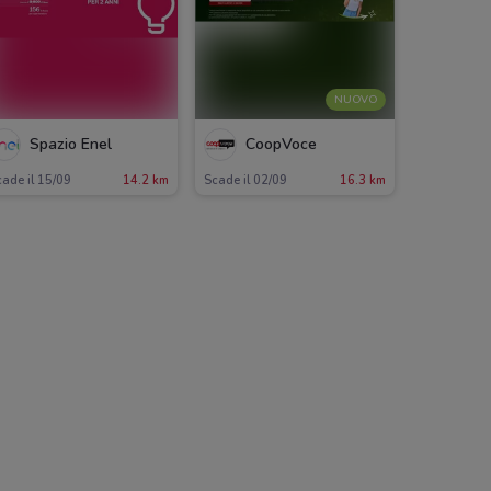
NUOVO
Spazio Enel
CoopVoce
ade il 15/09
14.2 km
Scade il 02/09
16.3 km