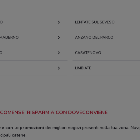
NO
LENTATE SUL SEVESO
 MADERNO
ANZANO DEL PARCO
O
CASATENOVO
LIMBIATE
NO COMENSE: RISPARMIA CON DOVECONVIENE
ine con le promozioni
dei migliori negozi presenti nella tua zona. Navi
ncipali catene.