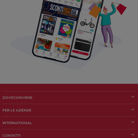
DOVECONVIENE
Cos'è DoveConviene
PER LE AZIENDE
Chi siamo
Cosa facciamo
INTERNATIONAL
News e media
Richieste commerciali e marketing
Brazil
CONTATTI
Lavora con noi