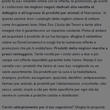
posto tu sia i volantini online con le offerte, le promozioni, gli sconti
e i sottocosto dei
migliori negozi dedicati alla vendita al
dettaglio e all’ingrosso di prodotti per animali
di Marcianise . In
questa sezione trovi i cataloghi delle migliori catene di settore
come Arcaplanet, Imac, Maxi Zoo, L’Isola dei Tesori e tante altre
insegne che ti garantiscono un risparmio costante. Prima di andare
ad acquistare il prodotto di cui hai bisogno,
sfoglia il
volantino
online su DoveConviene.it e scegli tra le numerose offerte e
promozioni che più ti soddisfano
. Prodotti delle migliori marche a
prezzi vantaggiosi.
Tante novità per i vostri amici a due o più
zampe con offerte imperdibili garantite tutto l’anno. Riempi il tuo
carrello con i prodotti che fanno al caso tuo, scegliendo su un
vasto assortimento. Da prodotti per la cura e la toelettatura,
shampoo, profumi, asciugamani, spazzole, dentifrici, antiparassitari,
farmaci per animali; ai prodotti per l’alimentazione, crocchette, cibo
secco, umido, snack e cibi per diete specifiche per ogni età da
servire in comode e pratiche ciotole e distributori.
Cerchi abbigliamento per il tuo cagnolino?
Sfoglia le proposte