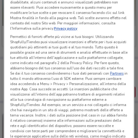
disabilitate, alcuni contenuti e annunci visualizzati potrebbero non
essere rilevanti. Puoi accedere nuovamente a questo menu per
modificare le tue scelte o per revocare il consenso facendo clic sul link
Mostra finalità in fondo alla pagina web. Tali scelte avranno effetto nel
NUOVO
contesto del nostro Sito web. Per maggiori informazioni, consulta
l'Informativa sulla privacy.
Privacy policy
Zoomiguana
Ferplast
Permettici di fornirti offerte più vicine ai tuoi bisogni: Utilizzando
Shopfully/Tiendeo puoi visualizzare inserzioni e offerte per i tuoi acquisti
Scade oggi
3.7 km
Scade il 31/12
4.7 km
quotidiani più attinenti ai tuoi gusti e al tuo mondo. Tutto questo è
possibile grazie ad una serie di strumenti e analisi effettuate in base alle
tue attività all'interno dell'applicazione e sulle piattaforme collegate,
come indicato nel paragrafo 2 della Privacy Policy. Per fare questo,
Porta DoveConviene sempre con te!
abbiamo bisogno del tuo consenso sull'uso dei dati raccolti a tale fine.
Puoi trovare le migliori offerte dei negozi vicino a te,
Se dai il tuo consenso condivideremo i tuoi dati personali con
Partners
in
salvarle e creare la tua lista del risparmio, comodamente
tutto il mondo attraverso l’uso di SDK esterne. Puoi sempre cambiare
dal tuo cellulare.
idea accedendo a Menu > Privacy > Personalizzazione, all’interno della
nostra App. Cosa succede se accetti: Le inserzioni pubblicitarie che
SCARICA L’APP
visualizzerai all'interno dell’app potranno trattare di argomenti relativi
alla tua cronologia di navigazione su piattaforme esterne a
Shopfully/Tiendeo. Ad esempio, se un servizio a noi collegato ci informa
che hai navigato in un sito di viaggi, potremo mostrarti delle offerte a
tema vacanze. Inoltre, i dati sulla posizione (nel caso in cui abbia fornito
il relativo consenso) insieme alle informazioni sulle prestazioni della
rete e agli identificativi del dispositivo, possono essere raccolte e
condivisi con terze parti per comprendere e migliorare la connettività e
le esperienze applicative sulle delle reti wireless, come meglio indicato