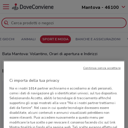
Mantova - 46100
E GIOCHI
ANIMALI
SPORT E MODA
BANCHE E ASSICURAZIONI
Bata Mantova: Volantino, Orari di apertura e Indirizzi
Continua senza accettare
Ultime offerte del volantino Bata
Ci importa della tua privacy
Noi e i nostri
1014
partner archiviamo e accediamo ai dati personali,
come i dati di navigazione gli o identificatori univoci, sul tuo dispositivo.
Selezionando Accetto, abiliti le tecnologie di tracciamento affinché
supportino gli scopi mostrati alla voce "Noi e i nostri partner trattiamo i
dati da fornire". Nel caso in cui queste tecnologie dovessero essere
disabilitate, alcuni contenuti e annunci visualizzati potrebbero non
essere rilevanti. Puoi accedere nuovamente a questo menu per
modificare le tue scelte o per revocare il consenso facendo clic sul link
Mostra finalità in fondo alla pagina web. Tali scelte avranno effetto nel