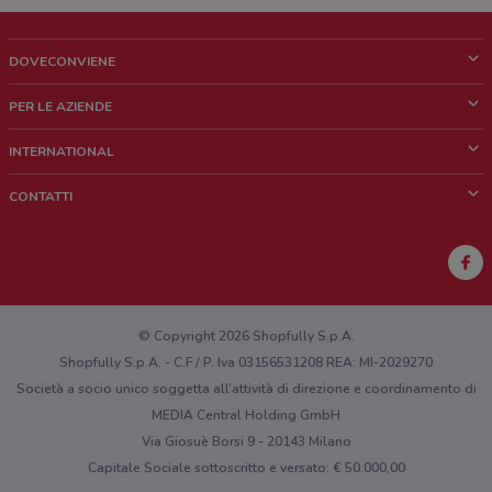
DOVECONVIENE
Cos'è DoveConviene
PER LE AZIENDE
Chi siamo
Cosa facciamo
INTERNATIONAL
News e media
Richieste commerciali e marketing
Brazil
CONTATTI
Lavora con noi
Mexico
Segnalazione punto vendita
France
Segnalazione Volantino
Australia
Hai un malfunzionamento sul web o sull'app?
New Zealand
© Copyright 2026 Shopfully S.p.A.
Shopfully S.p.A. - C.F / P. Iva 03156531208 REA: MI-2029270
Società a socio unico soggetta all’attività di direzione e coordinamento di
MEDIA Central Holding GmbH
Via Giosuè Borsi 9 - 20143 Milano
Capitale Sociale sottoscritto e versato: € 50.000,00