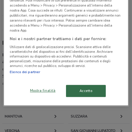
tendenze. Puoi modificare le tue preferenze in qualsiasi momento
Via de Lauger Curtatone
accedendo a Menu > Privacy > Personalizzazione all'interno della
5.9 km
APERTO
nostra App. Cosa succede se rifiuti: Continuerai a visualizzare annunci
pubblicitari, ma riguarderanno argomenti generici e probabilmente non
saranno rilevanti per i tuoi interessi. Potrai sempre cambiare idea
Tutti i negozi Bata
accedendo a Menu > Privacy > Personalizzazione all'interno della
nostra App.
Noi e i nostri partner trattiamo i dati per fornire:
Bata, offerte e negozi
Utilizzare dati di geolocalizzazione precisi. Scansione attiva delle
caratteristiche del dispositivo ai fini dell’identificazione. Archiviare
Bata
è una catena di moda. Commercializza calzature fin dal 1931,
informazioni su dispositivo e/o accedervi. Pubblicità e contenuti
personalizzati, misurazione delle prestazioni dei contenuti e degli
è presente oramai su tutto il territorio nazionale con l'apertura di
annunci, ricerche sul pubblico, sviluppo di servizi.
oltre 300 store, tra cui Bata City, Bata Superstore, Bata Factory
Elenco dei partner
Store e Athletes World. È diventato negli anni uno dei marchi più
affermati per la vendita di calzature a prezzi modifici.
Mostra finalità
Accetto
Offerte volantini e cataloghi per città nelle vicinanze
MANTOVA
SUZZARA
VERONA
SAN GIOVANNI LUPATOTO