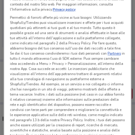
contesto del nostro Sito web. Per maggiori informazioni, consulta
l'Informativa sulla privacy.
Privacy policy
Permettici di fornirti offerte più vicine ai tuoi bisogni: Utilizzando
Shopfully/Tiendeo puoi visualizzare inserzioni e offerte per i tuoi acquisti
Ci dispiace, al momento non abbiamo pubblicato
quotidiani più attinenti ai tuoi gusti e al tuo mondo. Tutto questo è
volantini nella tua zona. Riprova più tardi.
possibile grazie ad una serie di strumenti e analisi effettuate in base alle
tue attività all'interno dell'applicazione e sulle piattaforme collegate,
come indicato nel paragrafo 2 della Privacy Policy. Per fare questo,
abbiamo bisogno del tuo consenso sull'uso dei dati raccolti a tale fine.
Se dai il tuo consenso condivideremo i tuoi dati personali con
Partners
in
tutto il mondo attraverso l’uso di SDK esterne. Puoi sempre cambiare
idea accedendo a Menu > Privacy > Personalizzazione, all’interno della
Porta DoveConviene sempre con te!
nostra App. Cosa succede se accetti: Le inserzioni pubblicitarie che
Puoi trovare le migliori offerte dei negozi vicino a te,
visualizzerai all'interno dell’app potranno trattare di argomenti relativi
salvarle e creare la tua lista del risparmio, comodamente
alla tua cronologia di navigazione su piattaforme esterne a
dal tuo cellulare.
Shopfully/Tiendeo. Ad esempio, se un servizio a noi collegato ci informa
che hai navigato in un sito di viaggi, potremo mostrarti delle offerte a
SCARICA L’APP
tema vacanze. Inoltre, i dati sulla posizione (nel caso in cui abbia fornito
il relativo consenso) insieme alle informazioni sulle prestazioni della
rete e agli identificativi del dispositivo, possono essere raccolte e
condivisi con terze parti per comprendere e migliorare la connettività e
le esperienze applicative sulle delle reti wireless, come meglio indicato
Negozi Bata a Mantova
nel paragrafo 13.b della nostra Privacy Policy. Inoltre, i tuoi dati possono
anche essere utilizzati per la creazione di report, ricerche di mercato,
scientifiche e statistiche, analisi basate sulla posizione e analisi delle