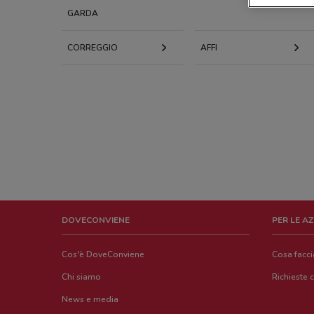
GARDA
CORREGGIO
AFFI
DOVECONVIENE
PER LE A
Cos'è DoveConviene
Cosa facc
Chi siamo
Richieste 
News e media