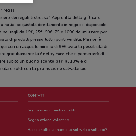
r regali
nsiero dei regali ti stressa? Approfitta della
gift card
a Italia
, acquistala direttamente in negozio, disponibile
e nei tagli da 15€, 25€, 50€, 75 e 100€ da utilizzare per
uisto di prodotti presso tutti i punti vendita. Ma non è
a qui con un acquisto minimo di 99€ avrai la possibilità di
vere gratuitamente la
fidelity card
che ti permetterà di
ere subito un
buono sconto pari al 10%
e di
mulare soldi con la
promozione
salvadanaio.
CONTATTI
Segnalazione punto vendita
Segnalazione Volantino
Hai un malfunzionamento sul web o sull'app?