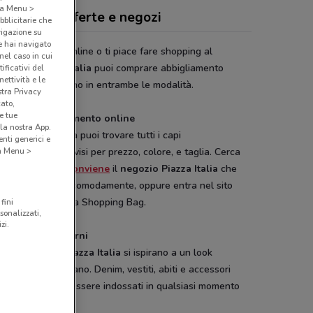
o a Menu >
zza Italia, offerte e negozi
bblicitarie che
vigazione su
e hai navigato
risci comprare online o ti piace fare shopping al
(nel caso in cui
zio? Da
Piazza Italia
puoi comprare abbigliamento
ificativi del
ettività e le
, donna e bambino in entrambe le modalità.
stra Privacy
cato,
e tue
logo d’abbigliamento online
la nostra App.
ito di Piazza Italia puoi trovare tutti i capi
nti generici e
igliamento suddivisi per prezzo, colore, e taglia. Cerca
 a Menu >
la app di DoveConviene
il
negozio Piazza Italia
che
 raggiungere più comodamente, oppure entra nel sito
iale e riempi la tua Shopping Bag.
fini
sonalizzati,
zi.
i comodi e moderni
arie
collezioni Piazza Italia
si ispirano a un look
no e metropolitano. Denim, vestiti, abiti e accessori
disegnati e per essere indossati in qualsiasi momento
 giornata.