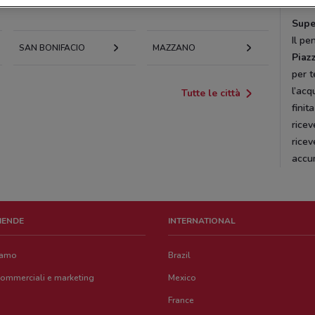
Supe
Il pe
SAN BONIFACIO
MAZZANO
Piazz
per t
l’acq
Tutte le città
finit
rice
ricev
accu
ZIENDE
INTERNATIONAL
iamo
Brazil
commerciali e marketing
Mexico
France