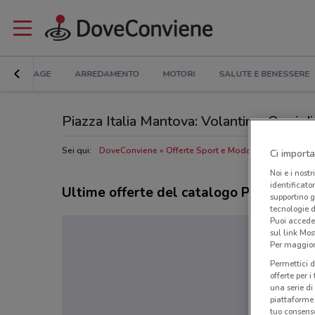
BRICOLAGE
ARREDAMENTO
MOTORI
SALUTE E BENESSERE
Piazza Italia Mantova: Volantino, Orari di 
Sei qui:
DoveConviene
Offerte Sport e Moda a Mantova
Ne
Ci importa
Noi e i nostr
identificato
Ultime offerte del catalogo Piazza Itali
supportino g
tecnologie d
Puoi accede
sul link Mos
Per maggiori
Permettici d
offerte per 
una serie di
piattaforme 
tuo consenso