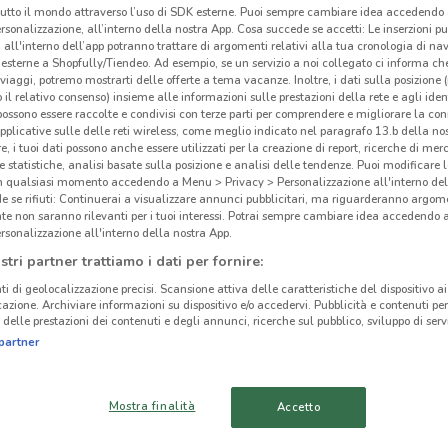
tutto il mondo attraverso l’uso di SDK esterne. Puoi sempre cambiare idea accedend
Pia
rsonalizzazione, all’interno della nostra App. Cosa succede se accetti: Le inserzioni pu
i all'interno dell’app potranno trattare di argomenti relativi alla tua cronologia di na
esterne a Shopfully/Tiendeo. Ad esempio, se un servizio a noi collegato ci informa ch
Prefe
i viaggi, potremo mostrarti delle offerte a tema vacanze. Inoltre, i dati sulla posizione 
nego
o il relativo consenso) insieme alle informazioni sulle prestazioni della rete e agli ident
ato volantini nella tua zona. Riprova più tardi.
 possono essere raccolte e condivisi con terze parti per comprendere e migliorare la conn
uomo
pplicative sulle delle reti wireless, come meglio indicato nel paragrafo 13.b della no
re, i tuoi dati possono anche essere utilizzati per la creazione di report, ricerche di mer
 e statistiche, analisi basate sulla posizione e analisi delle tendenze. Puoi modificare l
Cata
in qualsiasi momento accedendo a Menu > Privacy > Personalizzazione all'interno del
Sul s
 se rifiuti: Continuerai a visualizzare annunci pubblicitari, ma riguarderanno argome
d’abb
te non saranno rilevanti per i tuoi interessi. Potrai sempre cambiare idea accedendo
rsonalizzazione all'interno della nostra App.
con
cinanze
stri partner trattiamo i dati per fornire:
puoi
uffic
ti di geolocalizzazione precisi. Scansione attiva delle caratteristiche del dispositivo ai 
VERONA
SAN GIOVANNI
icazione. Archiviare informazioni su dispositivo e/o accedervi. Pubblicità e contenuti per
LUPATOTO
delle prestazioni dei contenuti e degli annunci, ricerche sul pubblico, sviluppo di servi
Abit
partner
Le v
MIRANDOLA
SAN MARTINO BUON
moder
ALBERGO
Mostra finalità
Accetto
sono 
della
MONTICHIARI
CARPI