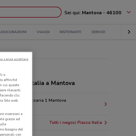
Sei qui:
Mantova - 46100
ASSICURAZIONI
VIAGGI
RISTORANTI
SERVIZI
ua senza accettare
li o
nto affinché
ozi Piazza Italia a Mantova
in cui queste
ere rilevanti.
 facendo clic
Piazzale Beccaria 1 Mantova
ro Sito web.
2.2 km
are inserzioni e
bile grazie ad
Tutti i negozi Piazza Italia
sulle
amo bisogno del
 personali con