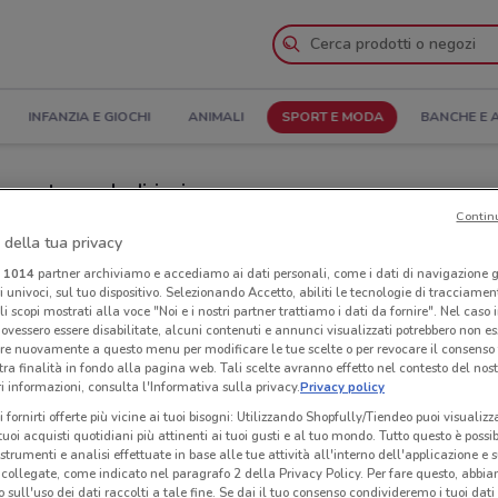
INFANZIA E GIOCHI
ANIMALI
SPORT E MODA
BANCHE E 
apertura e Indirizzi
Contin
gozi Piazza Italia a Mantova
 della tua privacy
i
1014
partner archiviamo e accediamo ai dati personali, come i dati di navigazione g
ri univoci, sul tuo dispositivo. Selezionando Accetto, abiliti le tecnologie di tracciame
a
Neg
li scopi mostrati alla voce "Noi e i nostri partner trattiamo i dati da fornire". Nel caso 
ovessero essere disabilitate, alcuni contenuti e annunci visualizzati potrebbero non ess
re nuovamente a questo menu per modificare le tue scelte o per revocare il consenso
tra finalità in fondo alla pagina web. Tali scelte avranno effetto nel contesto del nost
 informazioni, consulta l'Informativa sulla privacy.
Privacy policy
i fornirti offerte più vicine ai tuoi bisogni: Utilizzando Shopfully/Tiendeo puoi visualizz
i tuoi acquisti quotidiani più attinenti ai tuoi gusti e al tuo mondo. Tutto questo è possi
 strumenti e analisi effettuate in base alle tue attività all'interno dell'applicazione e 
collegate, come indicato nel paragrafo 2 della Privacy Policy. Per fare questo, abbi
 sull'uso dei dati raccolti a tale fine. Se dai il tuo consenso condivideremo i tuoi dati