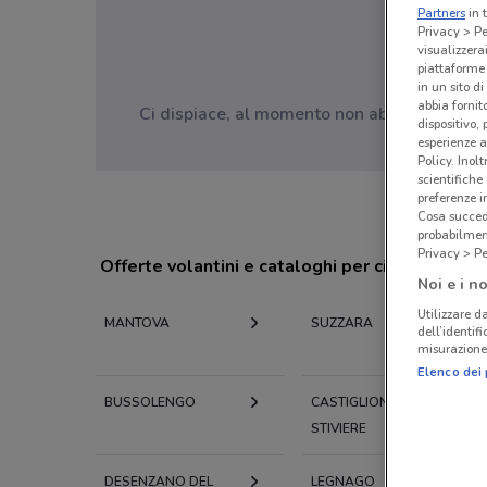
Partners
in 
Privacy > Pe
visualizzera
piattaforme 
in un sito d
abbia fornit
Ci dispiace, al momento non abbiamo pubblic
dispositivo,
esperienze a
Policy. Inolt
scientifiche
preferenze 
Cosa succede
probabilmen
Privacy > Pe
Offerte volantini e cataloghi per città nelle vi
Noi e i no
Utilizzare da
MANTOVA
SUZZARA
dell’identif
misurazione 
Elenco dei 
BUSSOLENGO
CASTIGLIONE DELLE
STIVIERE
DESENZANO DEL
LEGNAGO