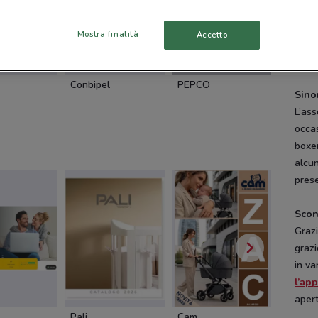
march
Lovab
Mostra finalità
Accetto
Italy
sempr
NUOVO
Conbipel
PEPCO
Yamam
Sino
L’ass
occas
boxer
alcun
prese
Scon
Graz
grazi
in va
l’ap
aper
Pali
Cam
Cam