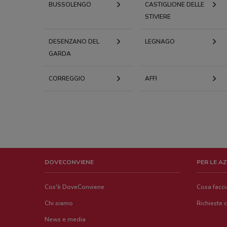
BUSSOLENGO
CASTIGLIONE DELLE
STIVIERE
DESENZANO DEL
LEGNAGO
GARDA
CORREGGIO
AFFI
DOVECONVIENE
PER LE A
Cos'è DoveConviene
Cosa facc
Chi siamo
Richieste 
News e media