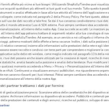
i fornirti offerte più vicine ai tuoi bisogni: Utilizzando Shopfully/Tiendeo puoi visualizz
i tuoi acquisti quotidiani più attinenti ai tuoi gusti e al tuo mondo. Tutto questo è possi
 strumenti e analisi effettuate in base alle tue attività all'interno dell'applicazione e 
collegate, come indicato nel paragrafo 2 della Privacy Policy. Per fare questo, abbi
 sull'uso dei dati raccolti a tale fine. Se dai il tuo consenso condivideremo i tuoi dati
tutto il mondo attraverso l’uso di SDK esterne. Puoi sempre cambiare idea accedend
rsonalizzazione, all’interno della nostra App. Cosa succede se accetti: Le inserzioni pu
i all'interno dell’app potranno trattare di argomenti relativi alla tua cronologia di na
esterne a Shopfully/Tiendeo. Ad esempio, se un servizio a noi collegato ci informa ch
i viaggi, potremo mostrarti delle offerte a tema vacanze. Inoltre, i dati sulla posizione 
o il relativo consenso) insieme alle informazioni sulle prestazioni della rete e agli ident
 possono essere raccolte e condivisi con terze parti per comprendere e migliorare la conn
pplicative sulle delle reti wireless, come meglio indicato nel paragrafo 13.b della no
re, i tuoi dati possono anche essere utilizzati per la creazione di report, ricerche di mer
 e statistiche, analisi basate sulla posizione e analisi delle tendenze. Puoi modificare l
381 m
in qualsiasi momento accedendo a Menu > Privacy > Personalizzazione all'interno del
 se rifiuti: Continuerai a visualizzare annunci pubblicitari, ma riguarderanno argome
te non saranno rilevanti per i tuoi interessi. Potrai sempre cambiare idea accedendo
Lov
rsonalizzazione all'interno della nostra App.
stri partner trattiamo i dati per fornire:
Lova
ti di geolocalizzazione precisi. Scansione attiva delle caratteristiche del dispositivo ai 
itali
icazione. Archiviare informazioni su dispositivo e/o accedervi. Pubblicità e contenuti per
delle prestazioni dei contenuti e degli annunci, ricerche sul pubblico, sviluppo di servi
tanti
partner
ricer