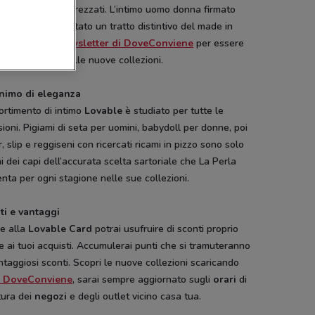
i italiani più apprezzati. L’intimo uomo donna firmato
le è ormai diventato un tratto distintivo del made in
.
Iscriviti alla newsletter di DoveConviene
per essere
e aggiornato sulle nuove collezioni.
ay
Freddy
Clayton
OVS
nimo di eleganza
ortimento di intimo
Lovable
è studiato per tutte le
ioni. Pigiami di seta per uomini, babydoll per donne, poi
, slip e reggiseni con ricercati ricami in pizzo sono solo
i dei capi dell’accurata scelta sartoriale che La Perla
nta per ogni stagione nelle sue collezioni.
ti e vantaggi
ie alla
Lovable Card
potrai usufruire di sconti proprio
e ai tuoi acquisti. Accumulerai punti che si tramuteranno
ntaggiosi sconti. Scopri le nuove collezioni scaricando
p DoveConviene
, sarai sempre aggiornato sugli
orari
di
tura dei
negozi
e degli outlet vicino casa tua.
Dacia
Hype