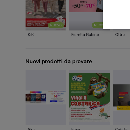
NUOVO
NUOVO
KiK
Fiorella Rubino
Oltre
Nuovi prodotti da provare
Sky
Foxy
Cofidis