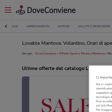
BRICOLAGE
ARREDAMENTO
MOTORI
SALUTE E BENESSERE
Lovable Mantova: Volantino, Orari di aper
Sei qui:
DoveConviene
Offerte Sport e Moda a Mantova
Ne
Ultime offerte del catalogo Lovable
Ci importa
Noi e i nostr
identificato
supportino g
tecnologie d
Puoi accede
sul link Mos
Per maggiori