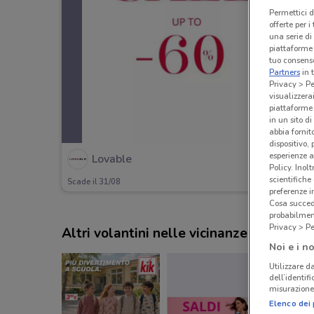
Permettici d
offerte per 
una serie di
piattaforme 
tuo consenso
Partners
in 
Privacy > Pe
visualizzera
piattaforme 
in un sito d
abbia fornit
dispositivo,
esperienze a
Lovable
Policy. Inolt
scientifiche
Scade il 31/08
preferenze 
Cosa succede
probabilmen
Privacy > Pe
Altri volantini nelle vicinanze
Noi e i no
Utilizzare da
dell’identif
misurazione 
Elenco dei 