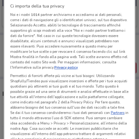
Ci importa della tua privacy
Camicissima
Noi e i nostri
1014
partner archiviamo e accediamo ai dati personali,
come i dati di navigazione gli o identificatori univoci, sul tuo dispositivo.
Scade il 31/08
9.3 km
Selezionando Accetto, abiliti le tecnologie di tracciamento affinché
supportino gli scopi mostrati alla voce "Noi e i nostri partner trattiamo i
dati da fornire". Nel caso in cui queste tecnologie dovessero essere
Porta DoveConviene sempre con te!
disabilitate, alcuni contenuti e annunci visualizzati potrebbero non
essere rilevanti. Puoi accedere nuovamente a questo menu per
Puoi trovare le migliori offerte dei negozi vicino a te,
salvarle e creare la tua lista del risparmio, comodamente
modificare le tue scelte o per revocare il consenso facendo clic sul link
dal tuo cellulare.
Mostra finalità in fondo alla pagina web. Tali scelte avranno effetto nel
contesto del nostro Sito web. Per maggiori informazioni, consulta
SCARICA L’APP
l'Informativa sulla privacy.
Privacy policy
Permettici di fornirti offerte più vicine ai tuoi bisogni: Utilizzando
Shopfully/Tiendeo puoi visualizzare inserzioni e offerte per i tuoi acquisti
quotidiani più attinenti ai tuoi gusti e al tuo mondo. Tutto questo è
possibile grazie ad una serie di strumenti e analisi effettuate in base alle
Negozi Camicissima a Mantova
tue attività all'interno dell'applicazione e sulle piattaforme collegate,
come indicato nel paragrafo 2 della Privacy Policy. Per fare questo,
abbiamo bisogno del tuo consenso sull'uso dei dati raccolti a tale fine.
Via Marco Biagi Bagnolo San Vito
Se dai il tuo consenso condivideremo i tuoi dati personali con
Partners
in
tutto il mondo attraverso l’uso di SDK esterne. Puoi sempre cambiare
9.3 km
idea accedendo a Menu > Privacy > Personalizzazione, all’interno della
nostra App. Cosa succede se accetti: Le inserzioni pubblicitarie che
visualizzerai all'interno dell’app potranno trattare di argomenti relativi
Tutti i negozi Camicissima
alla tua cronologia di navigazione su piattaforme esterne a