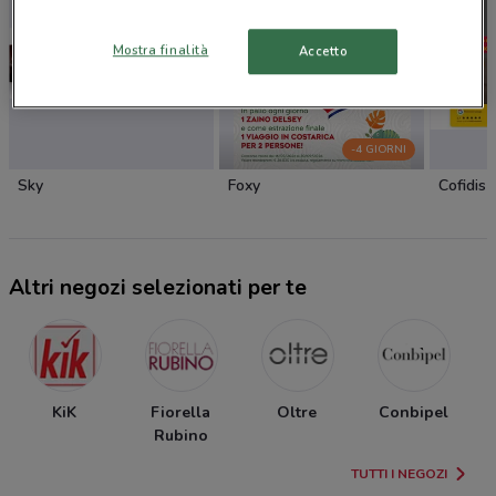
Mostra finalità
Accetto
-4 GIORNI
Sky
Foxy
Cofidis
Altri negozi selezionati per te
KiK
Fiorella
Oltre
Conbipel
Rubino
TUTTI I NEGOZI