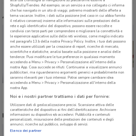
Shopfully/Tiendeo. Ad esempio, se un servizio a noi collegato ci informa
che hai navigato in un sito di viaggi, potremo mostrarti delle offerte a
Altri volantini nelle vicinanze
tema vacanze. Inoltre, i dati sulla posizione (nel caso in cui abbia fornito
il relativo consenso) insieme alle informazioni sulle prestazioni della
rete e agli identificativi del dispositivo, possono essere raccolte e
condivisi con terze parti per comprendere e migliorare la connettività e
le esperienze applicative sulle delle reti wireless, come meglio indicato
nel paragrafo 13.b della nostra Privacy Policy. Inoltre, i tuoi dati possono
anche essere utilizzati per la creazione di report, ricerche di mercato,
scientifiche e statistiche, analisi basate sulla posizione e analisi delle
tendenze. Puoi modificare le tue preferenze in qualsiasi momento
accedendo a Menu > Privacy > Personalizzazione all'interno della
nostra App. Cosa succede se rifiuti: Continuerai a visualizzare annunci
pubblicitari, ma riguarderanno argomenti generici e probabilmente non
saranno rilevanti per i tuoi interessi. Potrai sempre cambiare idea
NUOVO
accedendo a Menu > Privacy > Personalizzazione all'interno della
KiK
Fiorella Rubino
Oltre
nostra App.
Noi e i nostri partner trattiamo i dati per fornire:
Utilizzare dati di geolocalizzazione precisi. Scansione attiva delle
caratteristiche del dispositivo ai fini dell’identificazione. Archiviare
Nuovi prodotti da provare
informazioni su dispositivo e/o accedervi. Pubblicità e contenuti
personalizzati, misurazione delle prestazioni dei contenuti e degli
annunci, ricerche sul pubblico, sviluppo di servizi.
Elenco dei partner