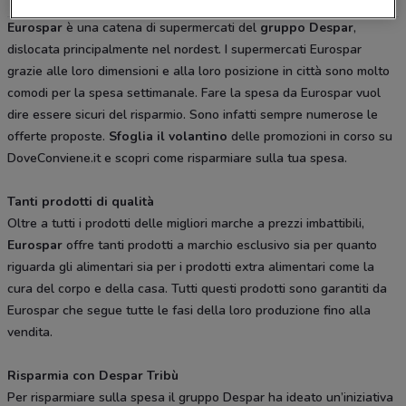
Eurospar
è una catena di supermercati del
gruppo Despar
,
dislocata principalmente nel nordest. I supermercati Eurospar
grazie alle loro dimensioni e alla loro posizione in città sono molto
comodi per la spesa settimanale. Fare la spesa da Eurospar vuol
dire essere sicuri del risparmio. Sono infatti sempre numerose le
offerte proposte.
Sfoglia il volantino
delle promozioni in corso su
DoveConviene.it e scopri come risparmiare sulla tua spesa.
Tanti prodotti di qualità
Oltre a tutti i prodotti delle migliori marche a prezzi imbattibili,
Eurospar
offre tanti prodotti a marchio esclusivo sia per quanto
riguarda gli alimentari sia per i prodotti extra alimentari come la
cura del corpo e della casa. Tutti questi prodotti sono garantiti da
Eurospar che segue tutte le fasi della loro produzione fino alla
vendita.
Risparmia con Despar Tribù
Per risparmiare sulla spesa il gruppo Despar ha ideato un’iniziativa