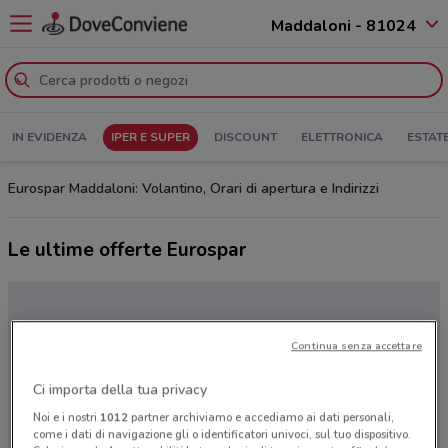
Maddaloni - 81024
IN EVIDENZA
IPER E SUPER
DISCOUNT
ELETTRONICA
ESTAT
Eurospar Maddaloni: Volantino, Orari di apertura e Indirizzi
Le ultime offerte Eurospar
Continua senza accettare
Ci importa della tua privacy
Noi e i nostri
1012
partner archiviamo e accediamo ai dati personali,
come i dati di navigazione gli o identificatori univoci, sul tuo dispositivo.