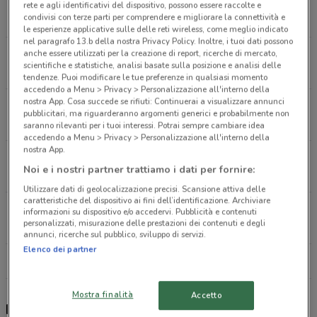
Angolo via Settembrini 156 Caserta
rete e agli identificativi del dispositivo, possono essere raccolte e
condivisi con terze parti per comprendere e migliorare la connettività e
5.6 km
CHIUSO
le esperienze applicative sulle delle reti wireless, come meglio indicato
nel paragrafo 13.b della nostra Privacy Policy. Inoltre, i tuoi dati possono
Via XI Settembre Limatola
anche essere utilizzati per la creazione di report, ricerche di mercato,
scientifiche e statistiche, analisi basate sulla posizione e analisi delle
11.6 km
CHIUSO
tendenze. Puoi modificare le tue preferenze in qualsiasi momento
accedendo a Menu > Privacy > Personalizzazione all'interno della
nostra App. Cosa succede se rifiuti: Continuerai a visualizzare annunci
Via Selva Ang. Via Miccoli Castello Di Cisterna
pubblicitari, ma riguarderanno argomenti generici e probabilmente non
15 km
APERTO
saranno rilevanti per i tuoi interessi. Potrai sempre cambiare idea
accedendo a Menu > Privacy > Personalizzazione all'interno della
nostra App.
Via Caduti Sul Lavoro, 42 Caiazzo
Noi e i nostri partner trattiamo i dati per fornire:
15.9 km
CHIUSO
Utilizzare dati di geolocalizzazione precisi. Scansione attiva delle
caratteristiche del dispositivo ai fini dell’identificazione. Archiviare
Via Giovanni Amato, 45 Casoria
informazioni su dispositivo e/o accedervi. Pubblicità e contenuti
personalizzati, misurazione delle prestazioni dei contenuti e degli
17 km
APERTO
annunci, ricerche sul pubblico, sviluppo di servizi.
Elenco dei partner
Tutti i negozi Eurospar
Mostra finalità
Accetto
Eurospar - volantino, offerte e Despar Tribù