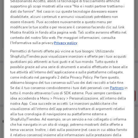
Selezionando Accetto, abiliti le tecnologie di tracciamento affinché
supportino gli scopi mostrati alla voce "Noi e i nostri partner trattiamo i
dati da fornire". Nel caso in cui queste tecnologie dovessero essere
disabilitate, alcuni contenuti e annunci visualizzati potrebbero non
essere rilevanti. Puoi accedere nuovamente a questo menu per
Ci dispiace, al momento non abbiamo pubblicato
modificare le tue scelte o per revocare il consenso facendo clic sul link
volantini nella tua zona. Riprova più tardi.
Mostra finalità in fondo alla pagina web. Tali scelte avranno effetto nel
contesto del nostro Sito web. Per maggiori informazioni, consulta
l'Informativa sulla privacy.
Privacy policy
Permettici di fornirti offerte più vicine ai tuoi bisogni: Utilizzando
Shopfully/Tiendeo puoi visualizzare inserzioni e offerte per i tuoi acquisti
quotidiani più attinenti ai tuoi gusti e al tuo mondo. Tutto questo è
possibile grazie ad una serie di strumenti e analisi effettuate in base alle
Porta DoveConviene sempre con te!
tue attività all'interno dell'applicazione e sulle piattaforme collegate,
Puoi trovare le migliori offerte dei negozi vicino a te,
come indicato nel paragrafo 2 della Privacy Policy. Per fare questo,
salvarle e creare la tua lista del risparmio, comodamente
abbiamo bisogno del tuo consenso sull'uso dei dati raccolti a tale fine.
dal tuo cellulare.
Se dai il tuo consenso condivideremo i tuoi dati personali con
Partners
in
tutto il mondo attraverso l’uso di SDK esterne. Puoi sempre cambiare
SCARICA L’APP
idea accedendo a Menu > Privacy > Personalizzazione, all’interno della
nostra App. Cosa succede se accetti: Le inserzioni pubblicitarie che
visualizzerai all'interno dell’app potranno trattare di argomenti relativi
alla tua cronologia di navigazione su piattaforme esterne a
Shopfully/Tiendeo. Ad esempio, se un servizio a noi collegato ci informa
Orari e supermercati Eurospar
che hai navigato in un sito di viaggi, potremo mostrarti delle offerte a
tema vacanze. Inoltre, i dati sulla posizione (nel caso in cui abbia fornito
il relativo consenso) insieme alle informazioni sulle prestazioni della