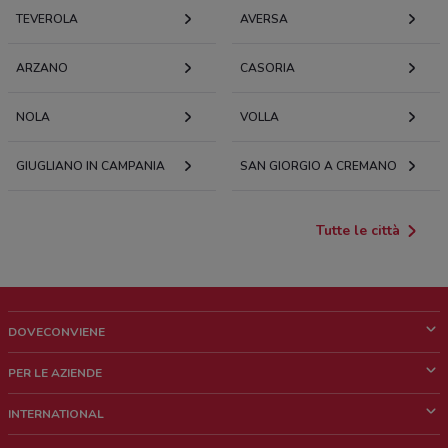
TEVEROLA
AVERSA
ARZANO
CASORIA
NOLA
VOLLA
GIUGLIANO IN CAMPANIA
SAN GIORGIO A CREMANO
Tutte le città
DOVECONVIENE
Cos'è DoveConviene
PER LE AZIENDE
Chi siamo
Cosa facciamo
INTERNATIONAL
News e media
Richieste commerciali e marketing
Brazil