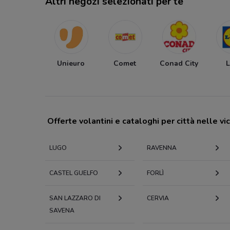
Altri negozi selezionati per te
Unieuro
Comet
Conad City
L
Offerte volantini e cataloghi per città nelle vi
LUGO
RAVENNA
CASTEL GUELFO
FORLÌ
SAN LAZZARO DI
CERVIA
SAVENA