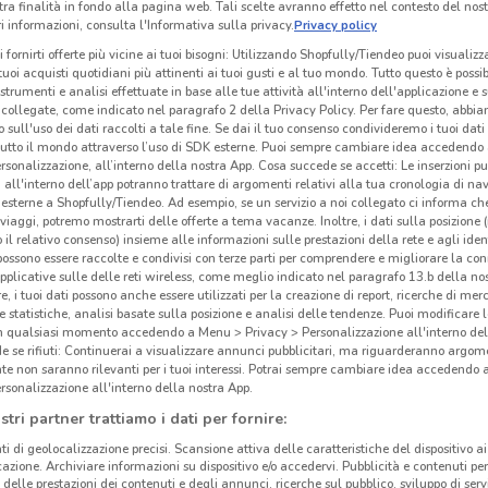
tra finalità in fondo alla pagina web. Tali scelte avranno effetto nel contesto del nost
 informazioni, consulta l'Informativa sulla privacy.
Privacy policy
i fornirti offerte più vicine ai tuoi bisogni: Utilizzando Shopfully/Tiendeo puoi visualizz
i tuoi acquisti quotidiani più attinenti ai tuoi gusti e al tuo mondo. Tutto questo è possi
 strumenti e analisi effettuate in base alle tue attività all'interno dell'applicazione e 
collegate, come indicato nel paragrafo 2 della Privacy Policy. Per fare questo, abbi
 sull'uso dei dati raccolti a tale fine. Se dai il tuo consenso condivideremo i tuoi dati
tutto il mondo attraverso l’uso di SDK esterne. Puoi sempre cambiare idea accedend
rsonalizzazione, all’interno della nostra App. Cosa succede se accetti: Le inserzioni pu
i all'interno dell’app potranno trattare di argomenti relativi alla tua cronologia di na
esterne a Shopfully/Tiendeo. Ad esempio, se un servizio a noi collegato ci informa ch
i viaggi, potremo mostrarti delle offerte a tema vacanze. Inoltre, i dati sulla posizione 
o il relativo consenso) insieme alle informazioni sulle prestazioni della rete e agli ident
 possono essere raccolte e condivisi con terze parti per comprendere e migliorare la conn
pplicative sulle delle reti wireless, come meglio indicato nel paragrafo 13.b della no
961 m
re, i tuoi dati possono anche essere utilizzati per la creazione di report, ricerche di mer
 e statistiche, analisi basate sulla posizione e analisi delle tendenze. Puoi modificare l
in qualsiasi momento accedendo a Menu > Privacy > Personalizzazione all'interno del
Win
 se rifiuti: Continuerai a visualizzare annunci pubblicitari, ma riguarderanno argome
te non saranno rilevanti per i tuoi interessi. Potrai sempre cambiare idea accedendo
rsonalizzazione all'interno della nostra App.
Win
stri partner trattiamo i dati per fornire:
dal 1
clien
ti di geolocalizzazione precisi. Scansione attiva delle caratteristiche del dispositivo ai 
icazione. Archiviare informazioni su dispositivo e/o accedervi. Pubblicità e contenuti per
scegl
delle prestazioni dei contenuti e degli annunci, ricerche sul pubblico, sviluppo di servi