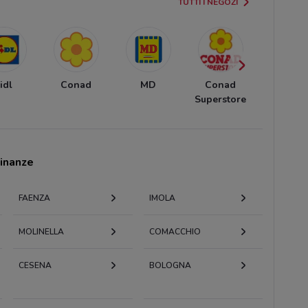
TUTTI I NEGOZI
idl
Conad
MD
Conad
KiK
Superstore
cinanze
FAENZA
IMOLA
MOLINELLA
COMACCHIO
CESENA
BOLOGNA