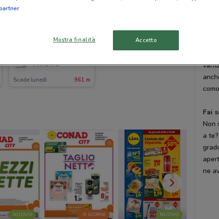
tuo.
partner
Trov
Mostra finalità
Accetto
potra
-3 GIORNI
smart
WindTre
vanta
anch
Scade lunedì
961 m
como
Fai 
Non 
a te?
grado
apert
ne av
NUOVO
-5 GIORNI
NUOVO