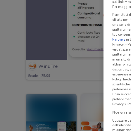
sul link Mos
Per maggiori
Permettici d
offerte per 
una serie di
piattaforme 
tuo consenso
Partners
in 
Privacy > Pe
visualizzera
piattaforme 
in un sito d
abbia fornit
WindTre
dispositivo,
esperienze a
Scade il 25/09
Policy. Inolt
scientifiche
preferenze 
Cosa succede
probabilmen
Privacy > Pe
Noi e i no
Utilizzare da
dell’identif
misurazione 