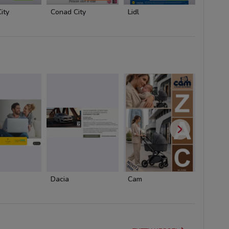
ity
Conad City
Lidl
Conad
Dacia
Cam
Cam