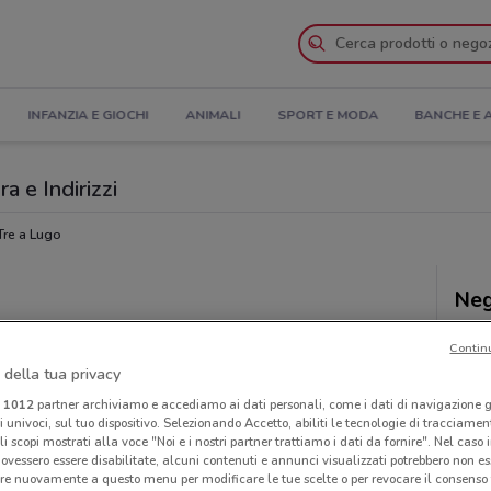
INFANZIA E GIOCHI
ANIMALI
SPORT E MODA
BANCHE E 
a e Indirizzi
re a Lugo
Neg
Contin
 della tua privacy
i
1012
partner archiviamo e accediamo ai dati personali, come i dati di navigazione g
ri univoci, sul tuo dispositivo. Selezionando Accetto, abiliti le tecnologie di tracciame
li scopi mostrati alla voce "Noi e i nostri partner trattiamo i dati da fornire". Nel caso 
ovessero essere disabilitate, alcuni contenuti e annunci visualizzati potrebbero non ess
re nuovamente a questo menu per modificare le tue scelte o per revocare il consenso