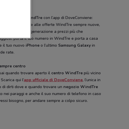
a un
negozio WindTre
con l’app di DoveConviene:
i trovare qui, oltre alle offerte WindTre sempre nuove,
phone di ultima generazione a prezzi più che
ggiosi: porta il tuo numero in WindTre e porta a casa
e il tuo nuovo
iPhone
o l’ultimo
Samsung Galaxy
in
de rate.
sempre centro
sai quando trovare aperto il
centro WindTre
più vicino
 Scarica qui l’
app ufficiale di DoveConviene
, l’unica in
 di dirti dove e quando trovare un
negozio WindTre
o nei paraggi e anche il suo numero di telefono in caso
essi bisogno, per andare sempre a colpo sicuro.
NUOVO
-2 GIORNI
NUOVO