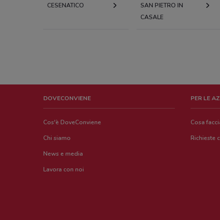
CESENATICO
SAN PIETRO IN
CASALE
DOVECONVIENE
PER LE A
Cos'è DoveConviene
Cosa facc
Chi siamo
Richieste 
News e media
Lavora con noi