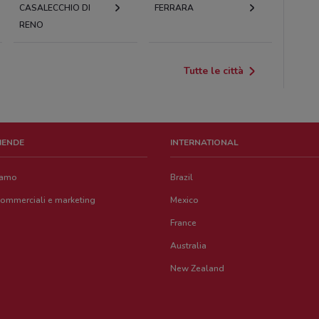
CASALECCHIO DI
FERRARA
RENO
Tutte le città
ZIENDE
INTERNATIONAL
iamo
Brazil
commerciali e marketing
Mexico
France
Australia
New Zealand