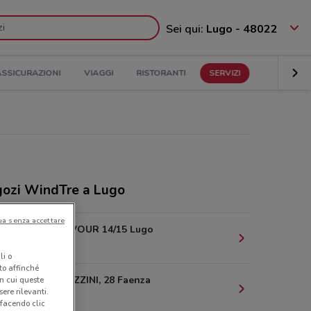
Sei qui:
Lugo - 48022
ASSICURAZIONI
VIAGGI
RISTORANTI
SERVIZI
ozi WindTre a Lugo
ua senza accettare
PIAZZA CAVOUR 14/15 Lugo
960 m
li o
nto affinché
CORSO MAZZINI, 28 Faenza
in cui queste
ere rilevanti.
16 km
 facendo clic