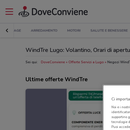
BRICOLAGE
ARREDAMENTO
MOTORI
SALUTE E BENESSERE
WindTre Lugo: Volantino, Orari di apertur
Sei qui:
DoveConviene
Offerte Servizi a Lugo
Negozi WindT
Ultime offerte WindTre
Ci importa
Noi e i nostr
identificato
supportino g
tecnologie d
Puoi accede