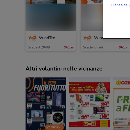
Elenco dei 
-3 GIORNI
WindTre
WindTre
Scade il 20/09
961 m
Scade lunedì
961 m
Altri volantini nelle vicinanze
-2 GIORNI