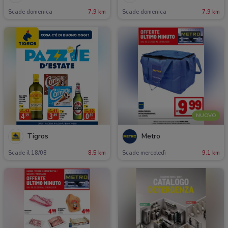
Scade domenica
7.9 km
Scade domenica
7.9 km
NUOVO
Tigros
Metro
Scade il 18/08
8.5 km
Scade mercoledì
9.1 km