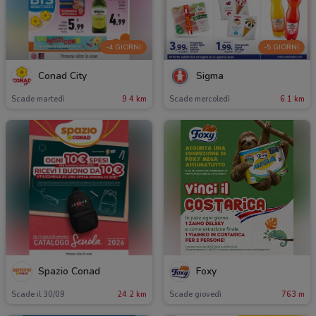
-4 GIORNI
-5 GIORNI
Conad City
Sigma
Scade martedì
9.4 km
Scade mercoledì
6.1 km
Spazio Conad
Foxy
Scade il 30/09
24.2 km
Scade giovedì
763 m