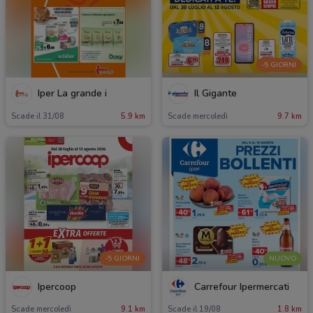
-5 GIORNI
Iper La grande i
Il Gigante
Scade il 31/08
5.9 km
Scade mercoledì
9.7 km
-5 GIORNI
NUOVO
Ipercoop
Carrefour Ipermercati
Scade mercoledì
9.1 km
Scade il 19/08
1.8 km