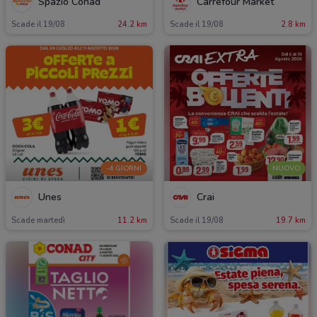
Spazio Conad
Carrefour Market
Scade il 19/08
24.2 km
Scade il 19/08
2.8 km
-4 GIORNI
NUOVO
Unes
Crai
Scade martedì
11.2 km
Scade il 19/08
19.7 km