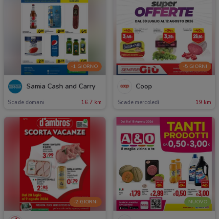
-1 GIORNO
-5 GIORNI
Samia Cash and Carry
Coop
Scade domani
16.7 km
Scade mercoledì
19 km
-2 GIORNI
NUOVO