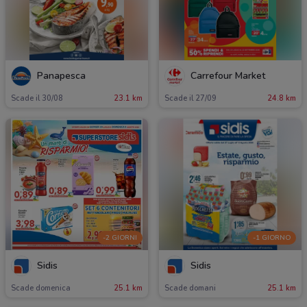
Panapesca
Carrefour Market
Scade il 30/08
23.1 km
Scade il 27/09
24.8 km
-2 GIORNI
-1 GIORNO
Sidis
Sidis
Scade domenica
25.1 km
Scade domani
25.1 km