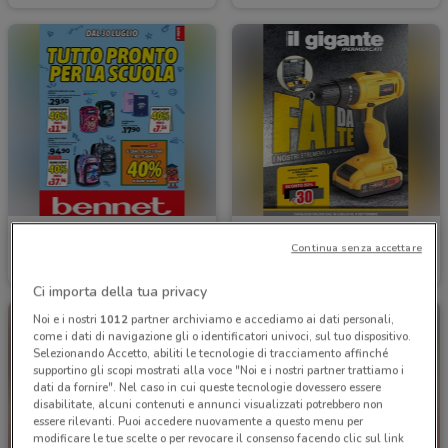
Bennet
Il Gigante
Continua senza accettare
Scade il 16/09
6.1 km
Scade il 09/09
9.7 km
Ci importa della tua privacy
Noi e i nostri
1012
partner archiviamo e accediamo ai dati personali,
come i dati di navigazione gli o identificatori univoci, sul tuo dispositivo.
Selezionando Accetto, abiliti le tecnologie di tracciamento affinché
supportino gli scopi mostrati alla voce "Noi e i nostri partner trattiamo i
dati da fornire". Nel caso in cui queste tecnologie dovessero essere
disabilitate, alcuni contenuti e annunci visualizzati potrebbero non
essere rilevanti. Puoi accedere nuovamente a questo menu per
modificare le tue scelte o per revocare il consenso facendo clic sul link