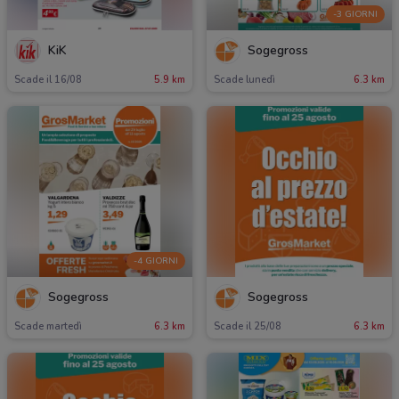
-3 GIORNI
KiK
Sogegross
Scade il 16/08
5.9 km
Scade lunedì
6.3 km
-4 GIORNI
Sogegross
Sogegross
Scade martedì
6.3 km
Scade il 25/08
6.3 km