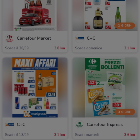
-2 GIORNI
Carrefour Market
C+C
Scade il 30/09
2.8 km
Scade domenica
3.1 km
-4 GIORNI
C+C
Carrefour Express
Scade il 13/09
3.1 km
Scade martedì
3.6 km