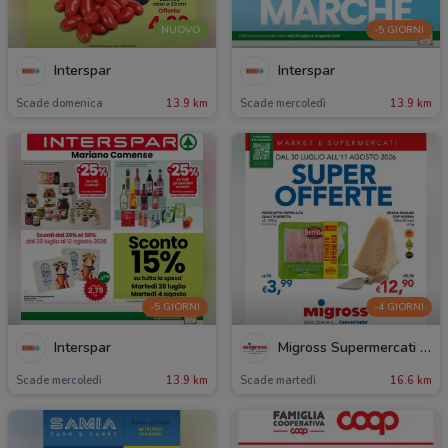
NUOVO
-5 GIORNI
Interspar
Interspar
Scade domenica
13.9 km
Scade mercoledì
13.9 km
-5 GIORNI
-4 GIORNI
Interspar
Migross Supermercati & Market
Scade mercoledì
13.9 km
Scade martedì
16.6 km