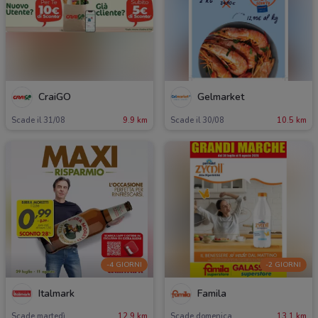
CraiGO
Gelmarket
Scade il 31/08
9.9 km
Scade il 30/08
10.5 km
-4 GIORNI
-2 GIORNI
Italmark
Famila
Scade martedì
12.9 km
Scade domenica
13.1 km