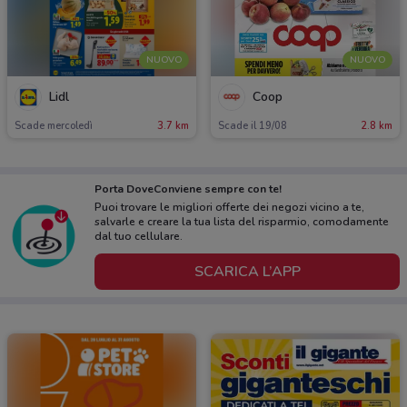
NUOVO
NUOVO
Lidl
Coop
Scade mercoledì
3.7 km
Scade il 19/08
2.8 km
Porta DoveConviene sempre con te!
Puoi trovare le migliori offerte dei negozi vicino a te,
salvarle e creare la tua lista del risparmio, comodamente
dal tuo cellulare.
SCARICA L’APP