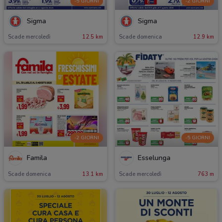
-5 GIORNI
-2 GIORNI
Sigma
Sigma
Scade mercoledì
12.5 km
Scade domenica
12.9 km
-2 GIORNI
-5 GIORNI
Famila
Esselunga
Scade domenica
13.1 km
Scade mercoledì
763 m