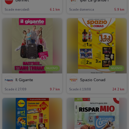
Bennet
Iper La grande i
Scade mercoledì
6.1 km
Scade domenica
5.9 km
NUOVO
NUOVO
Il Gigante
Spazio Conad
Scade il 27/09
9.7 km
Scade il 19/08
24.2 km