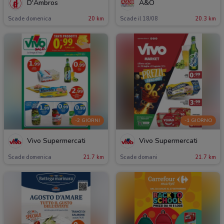
D'Ambros
A&O
Scade domenica
20 km
Scade il 18/08
20.3 km
-2 GIORNI
-1 GIORNO
Vivo Supermercati
Vivo Supermercati
Scade domenica
21.7 km
Scade domani
21.7 km