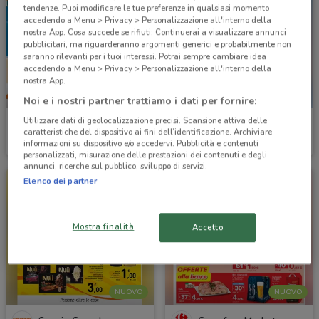
tendenze. Puoi modificare le tue preferenze in qualsiasi momento
accedendo a Menu > Privacy > Personalizzazione all'interno della
nostra App. Cosa succede se rifiuti: Continuerai a visualizzare annunci
pubblicitari, ma riguarderanno argomenti generici e probabilmente non
saranno rilevanti per i tuoi interessi. Potrai sempre cambiare idea
accedendo a Menu > Privacy > Personalizzazione all'interno della
nostra App.
-4 GIORNI
Noi e i nostri partner trattiamo i dati per fornire:
Utilizzare dati di geolocalizzazione precisi. Scansione attiva delle
Conad
Sapore di Mare
caratteristiche del dispositivo ai fini dell’identificazione. Archiviare
informazioni su dispositivo e/o accedervi. Pubblicità e contenuti
Scade martedì
16.1 km
Scade il 31/08
12.5 km
personalizzati, misurazione delle prestazioni dei contenuti e degli
annunci, ricerche sul pubblico, sviluppo di servizi.
Elenco dei partner
Mostra finalità
Accetto
NUOVO
NUOVO