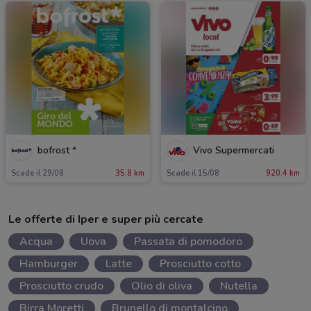
bofrost *
Vivo Supermercati
Scade il 29/08
35.8 km
Scade il 15/08
920.4 km
Le offerte di Iper e super più cercate
Acqua
Uova
Passata di pomodoro
Hamburger
Latte
Prosciutto cotto
Prosciutto crudo
Olio di oliva
Nutella
Birra Moretti
Brunello di montalcino