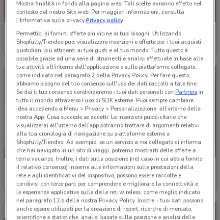
Mostra finalità in fondo alla pagina web. Tali scelte avranno effetto nel
contesto del nostro Sito web. Per maggiori informazioni, consulta
NUOVO
l'Informativa sulla privacy.
Privacy policy
Iper La grande i
Bennet
Permettici di fornirti offerte più vicine ai tuoi bisogni: Utilizzando
Shopfully/Tiendeo puoi visualizzare inserzioni e offerte per i tuoi acquisti
Scade il 16/08
5.9 km
Scade il 19/08
6.1 km
quotidiani più attinenti ai tuoi gusti e al tuo mondo. Tutto questo è
possibile grazie ad una serie di strumenti e analisi effettuate in base alle
tue attività all'interno dell'applicazione e sulle piattaforme collegate,
come indicato nel paragrafo 2 della Privacy Policy. Per fare questo,
abbiamo bisogno del tuo consenso sull'uso dei dati raccolti a tale fine.
Se dai il tuo consenso condivideremo i tuoi dati personali con
Partners
in
tutto il mondo attraverso l’uso di SDK esterne. Puoi sempre cambiare
idea accedendo a Menu > Privacy > Personalizzazione, all’interno della
nostra App. Cosa succede se accetti: Le inserzioni pubblicitarie che
visualizzerai all'interno dell’app potranno trattare di argomenti relativi
alla tua cronologia di navigazione su piattaforme esterne a
Shopfully/Tiendeo. Ad esempio, se un servizio a noi collegato ci informa
-2 GIORNI
che hai navigato in un sito di viaggi, potremo mostrarti delle offerte a
tema vacanze. Inoltre, i dati sulla posizione (nel caso in cui abbia fornito
il relativo consenso) insieme alle informazioni sulle prestazioni della
Aldi
Iper La grande i
rete e agli identificativi del dispositivo, possono essere raccolte e
condivisi con terze parti per comprendere e migliorare la connettività e
Scade domenica
4.1 km
Scade il 27/09
5.9 km
le esperienze applicative sulle delle reti wireless, come meglio indicato
nel paragrafo 13.b della nostra Privacy Policy. Inoltre, i tuoi dati possono
anche essere utilizzati per la creazione di report, ricerche di mercato,
scientifiche e statistiche, analisi basate sulla posizione e analisi delle