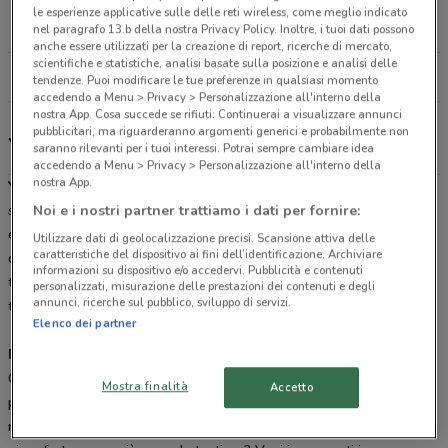
Piazza Linares, 24 Licata
le esperienze applicative sulle delle reti wireless, come meglio indicato
196 m
nel paragrafo 13.b della nostra Privacy Policy. Inoltre, i tuoi dati possono
anche essere utilizzati per la creazione di report, ricerche di mercato,
scientifiche e statistiche, analisi basate sulla posizione e analisi delle
Tutti i negozi Yamaha
tendenze. Puoi modificare le tue preferenze in qualsiasi momento
accedendo a Menu > Privacy > Personalizzazione all'interno della
nostra App. Cosa succede se rifiuti: Continuerai a visualizzare annunci
pubblicitari, ma riguarderanno argomenti generici e probabilmente non
Yamaha, offerte e negozi
saranno rilevanti per i tuoi interessi. Potrai sempre cambiare idea
accedendo a Menu > Privacy > Personalizzazione all'interno della
nostra App.
Yamaha
è una delle più importanti e famose aziende produttrici di
Noi e i nostri partner trattiamo i dati per fornire:
strumenti musicali diffuse in tutto il mondo e promotrici di una
educazione musicale che coinvolge ogni persona voglia coltivare
Utilizzare dati di geolocalizzazione precisi. Scansione attiva delle
caratteristiche del dispositivo ai fini dell’identificazione. Archiviare
questa meravigliosa
passione
che è la musica, dai bambini in
informazioni su dispositivo e/o accedervi. Pubblicità e contenuti
tenera età fino agli adulti più audaci che pensano che non sia mai
personalizzati, misurazione delle prestazioni dei contenuti e degli
annunci, ricerche sul pubblico, sviluppo di servizi.
troppo tardi per imparare qualcosa.
Elenco dei partner
Prodotti
Con una storia di 130 anni la Yamaha è una delle più antiche
Mostra finalità
Accetto
produttrici di strumenti musicali. Sotto la
garanzia
di questo
marchio potrai trovare tutto quello che cerchi. Desideri un