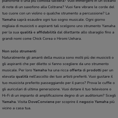
pianoforte o una più comoda tastiera? Vuoi immergerti in un oceano
di note di un saxofono alla Coltrane? Vuoi fare vibrare le corde del
tuo cuore con un violino o qualche strumento a percussione? La
Yamaha
saprà esaudire ogni tuo sogno musicale. Ogni giorno
migliaia di musicisti o aspiranti tali scelgono uno strumento Yamaha
per la sua
qualità
e
affidabilità
dal dilettante allo sbaraglio fino a
grandi nomi come Chick Corea o Hiromi Uehara.
Non solo strumenti
Naturalmente gli amanti della musica sono molti più dei musicisti o
gli aspiranti che per diletto si fanno scegliere da uno strumento
musicale. Per loro
Yamaha
ha una ricca
offerta
di
prodotti
per un
elevata
qualità
nell’ascolto dei tuoi artisti preferiti. Vuoi gustare il
tuo musicista preferito passeggiando per il parco? Prova le cuffie o
gli auricolari di ultima generazione. Vuoi dotare il tuo televisore o
Hi-Fi di un impianto di amplificazione degno di un auditorium? Scegli
Yamaha
. Visita
DoveConviene
per scoprire il
negozio
Yamaha
più
vicino a casa tua.