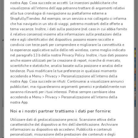
26.4 km
CHIUSO
nostra App. Cosa succede se accetti: Le inserzioni pubblicitarie che
visualizzerai all'interno dell’app potranno trattare di argomenti relativi
alla tua cronologia di navigazione su piattaforme esterne a
Tutti i negozi Todis
Shopfully/Tiendeo. Ad esempio, se un servizio a noi collegato ci informa
che hai navigato in un sito di viaggi, potremo mostrarti delle offerte a
tema vacanze. Inoltre, i dati sulla posizione (nel caso in cui abbia fornito
il relativo consenso) insieme alle informazioni sulle prestazioni della
Altri volantini nelle vicinanze
rete e agli identificativi del dispositivo, possono essere raccolte e
condivisi con terze parti per comprendere e migliorare la connettività e
le esperienze applicative sulle delle reti wireless, come meglio indicato
nel paragrafo 13.b della nostra Privacy Policy. Inoltre, i tuoi dati possono
anche essere utilizzati per la creazione di report, ricerche di mercato,
scientifiche e statistiche, analisi basate sulla posizione e analisi delle
tendenze. Puoi modificare le tue preferenze in qualsiasi momento
accedendo a Menu > Privacy > Personalizzazione all'interno della
nostra App. Cosa succede se rifiuti: Continuerai a visualizzare annunci
pubblicitari, ma riguarderanno argomenti generici e probabilmente non
saranno rilevanti per i tuoi interessi. Potrai sempre cambiare idea
accedendo a Menu > Privacy > Personalizzazione all'interno della
SCADE OGGI
SCADE OGGI
nostra App.
Noi e i nostri partner trattiamo i dati per fornire:
MD
Eurospin
Lidl
Utilizzare dati di geolocalizzazione precisi. Scansione attiva delle
caratteristiche del dispositivo ai fini dell’identificazione. Archiviare
informazioni su dispositivo e/o accedervi. Pubblicità e contenuti
personalizzati, misurazione delle prestazioni dei contenuti e degli