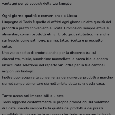
vantaggi
per gli acquisti della tua famiglia.
Ogni giorno qualità e convenienza a Licata
L’impegno di Todis è quello di offrirti ogni giorno un'alta qualità dei
prodotti a prezzi convenienti a Licata. Promozioni sempre attive su
alimentari, come i
prodotti etnici, biologici, salutistici
, ma anche
sui freschi, come
salmone, panna, latte, ricotta e prosciutto
cotto.
Una vasta scelta di prodotti anche per la dispensa tra cui
cioccolata, miele
, buonissime marmellate, e
pasta bio
, e ancora
un’accurata selezione del reparto
vini
offre per la tua cantina i
migliori vini biologici.
Inoltre puoi scoprire la convenienza dei numerosi prodotti a marchio
sia nel campo alimentare sia nell’ambito della
cura della casa.
Tante occasioni imperdibili a Licata
Todis aggiorna costantemente le proprie promozioni sul volantino
di Licata unendo sempre l'alta qualità dei prodotti a dei prezzi
imbattibili. Scopri anche le occasioni che Todis riserva per te tra gli