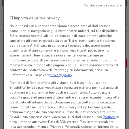
Continua senza accettare
Todis
Ci importa della tua privacy
Scade il 18/08
23.8 km
Noi e i nostri
1014
partner archiviamo e accediamo ai dati personali,
come i dati di navigazione gli o identificatori univoci, sul tuo dispositivo.
Selezionando Accetto, abiliti le tecnologie di tracciamento affinché
Porta DoveConviene sempre con te!
supportino gli scopi mostrati alla voce "Noi e i nostri partner trattiamo i
Puoi trovare le migliori offerte dei negozi vicino a te,
dati da fornire". Nel caso in cui queste tecnologie dovessero essere
salvarle e creare la tua lista del risparmio, comodamente
disabilitate, alcuni contenuti e annunci visualizzati potrebbero non
dal tuo cellulare.
essere rilevanti. Puoi accedere nuovamente a questo menu per
modificare le tue scelte o per revocare il consenso facendo clic sul link
SCARICA L’APP
Mostra finalità in fondo alla pagina web. Tali scelte avranno effetto nel
contesto del nostro Sito web. Per maggiori informazioni, consulta
l'Informativa sulla privacy.
Privacy policy
Permettici di fornirti offerte più vicine ai tuoi bisogni: Utilizzando
Orari e Negozi Todis
Shopfully/Tiendeo puoi visualizzare inserzioni e offerte per i tuoi acquisti
quotidiani più attinenti ai tuoi gusti e al tuo mondo. Tutto questo è
possibile grazie ad una serie di strumenti e analisi effettuate in base alle
tue attività all'interno dell'applicazione e sulle piattaforme collegate,
Via Don Luigi Sturzo 80/82 Butera
come indicato nel paragrafo 2 della Privacy Policy. Per fare questo,
23.8 km
CHIUSO
abbiamo bisogno del tuo consenso sull'uso dei dati raccolti a tale fine.
Se dai il tuo consenso condivideremo i tuoi dati personali con
Partners
in
tutto il mondo attraverso l’uso di SDK esterne. Puoi sempre cambiare
Via Alessandro Manzoni, 104 Gela
idea accedendo a Menu > Privacy > Personalizzazione, all’interno della