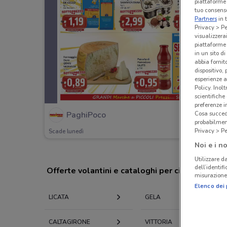
piattaforme 
tuo consenso
Partners
in 
Privacy > Pe
visualizzera
piattaforme 
in un sito d
abbia fornit
dispositivo,
esperienze a
Policy. Inolt
scientifiche
preferenze 
Cosa succede
PaghiPoco
probabilmen
Privacy > Pe
Scade lunedì
Noi e i no
Utilizzare da
dell’identif
Offerte volantini e cataloghi per città nelle vi
misurazione 
Elenco dei 
LICATA
GELA
CALTAGIRONE
VITTORIA