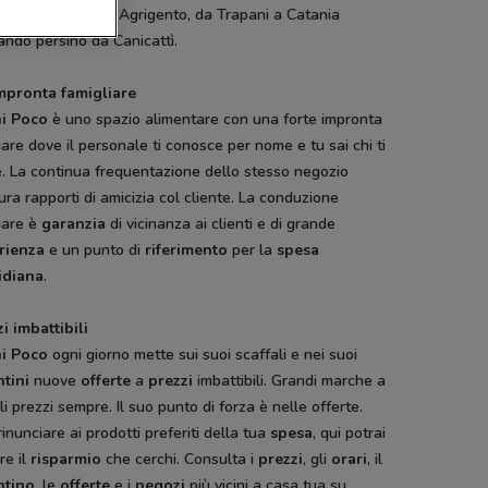
ia
da Palermo ad Agrigento, da Trapani a Catania
ndo persino da Canicattì.
mpronta famigliare
i Poco
è uno spazio alimentare con una forte impronta
iare dove il personale ti conosce per nome e tu sai chi ti
. La continua frequentazione dello stesso negozio
ura rapporti di amicizia col cliente. La conduzione
iare è
garanzia
di vicinanza ai clienti e di grande
rienza
e un punto di
riferimento
per la
spesa
idiana
.
i imbattibili
i
Poco
ogni giorno mette sui suoi scaffali e nei suoi
ntini
nuove
offerte
a
prezzi
imbattibili. Grandi marche a
li prezzi sempre. Il suo punto di forza è nelle offerte.
inunciare ai prodotti preferiti della tua
spesa
, qui potrai
re il
risparmio
che cerchi. Consulta i
prezzi
, gli
orari
, il
ntino
, le
offerte
e i
negozi
più vicini a casa tua su