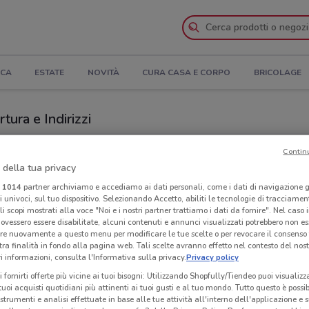
ICA
ESTATE
NOVITÀ
CURA CASA E CORPO
BRICOLAGE
tura e Indirizzi
PaghiPoco a Licata
Contin
 della tua privacy
Neg
i
1014
partner archiviamo e accediamo ai dati personali, come i dati di navigazione g
ri univoci, sul tuo dispositivo. Selezionando Accetto, abiliti le tecnologie di tracciame
li scopi mostrati alla voce "Noi e i nostri partner trattiamo i dati da fornire". Nel caso 
ovessero essere disabilitate, alcuni contenuti e annunci visualizzati potrebbero non ess
re nuovamente a questo menu per modificare le tue scelte o per revocare il consenso
tra finalità in fondo alla pagina web. Tali scelte avranno effetto nel contesto del nost
 informazioni, consulta l'Informativa sulla privacy.
Privacy policy
i fornirti offerte più vicine ai tuoi bisogni: Utilizzando Shopfully/Tiendeo puoi visualizz
i tuoi acquisti quotidiani più attinenti ai tuoi gusti e al tuo mondo. Tutto questo è possi
 strumenti e analisi effettuate in base alle tue attività all'interno dell'applicazione e 