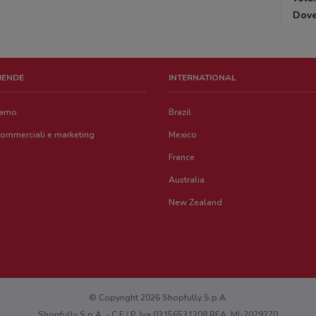
Dov
ZIENDE
INTERNATIONAL
iamo
Brazil
commerciali e marketing
Mexico
France
Australia
New Zealand
© Copyright 2026 Shopfully S.p.A.
Shopfully S.p.A. - C.F / P. Iva 03156531208 REA: MI-2029270