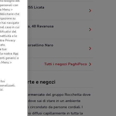
amo bisogno del
 personali con
Via Palma, 255 Licata
o a Menu >
1.7 km
bblicitarie che
vigazione su
e hai navigato
Via Olimpica, 48 Ravanusa
(nel caso in cui
ificativi del
17.7 km
ettività e le
stra Privacy
cato,
Via Paolo Borsellino Naro
e tue
23.4 km
la nostra App.
nti generici e
 a Menu >
Tutti i negozi PaghiPoco
hiPoco, offerte e negozi
fini
sonalizzati,
zi.
i Poco
è un
supermercato
del gruppo Rocchetta dove
sentirti a casa
e dove sai di stare in un ambiente
oso e accogliente circondato da persone cordiali. I
i Paghi Poco sono diffusi capillarmente in tutta la