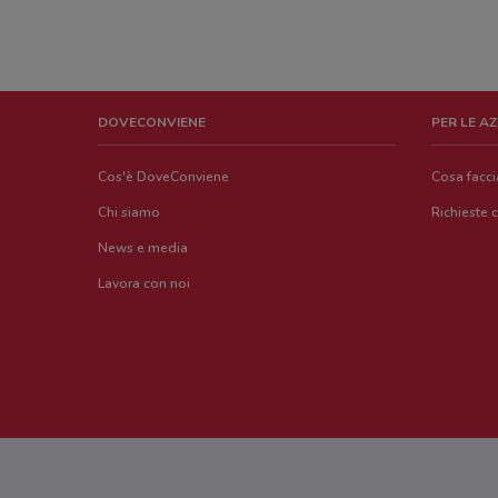
DOVECONVIENE
PER LE A
Cos'è DoveConviene
Cosa facc
Chi siamo
Richieste 
News e media
Lavora con noi