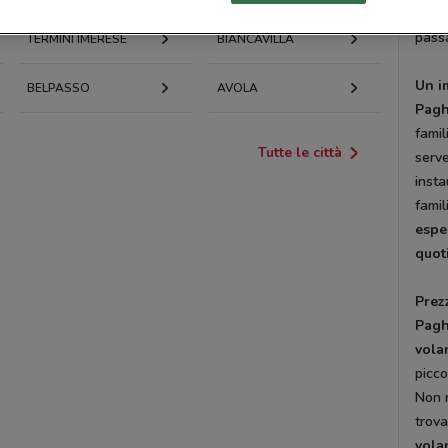
Sicil
passa
TERMINI IMERESE
BIANCAVILLA
Un i
BELPASSO
AVOLA
Pagh
famil
Tutte le città
serve
insta
famil
espe
quot
Prezz
Pagh
vola
picco
Non r
trova
vola