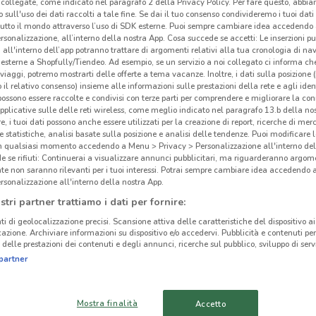
collegate, come indicato nel paragrafo 2 della Privacy Policy. Per fare questo, abbi
 sull'uso dei dati raccolti a tale fine. Se dai il tuo consenso condivideremo i tuoi dati
tutto il mondo attraverso l’uso di SDK esterne. Puoi sempre cambiare idea accedend
rsonalizzazione, all’interno della nostra App. Cosa succede se accetti: Le inserzioni pu
i all'interno dell’app potranno trattare di argomenti relativi alla tua cronologia di na
esterne a Shopfully/Tiendeo. Ad esempio, se un servizio a noi collegato ci informa ch
i viaggi, potremo mostrarti delle offerte a tema vacanze. Inoltre, i dati sulla posizione 
o il relativo consenso) insieme alle informazioni sulle prestazioni della rete e agli ident
 possono essere raccolte e condivisi con terze parti per comprendere e migliorare la conn
pplicative sulle delle reti wireless, come meglio indicato nel paragrafo 13.b della no
re, i tuoi dati possono anche essere utilizzati per la creazione di report, ricerche di mer
 e statistiche, analisi basate sulla posizione e analisi delle tendenze. Puoi modificare l
in qualsiasi momento accedendo a Menu > Privacy > Personalizzazione all'interno del
 se rifiuti: Continuerai a visualizzare annunci pubblicitari, ma riguarderanno argome
te non saranno rilevanti per i tuoi interessi. Potrai sempre cambiare idea accedendo
rsonalizzazione all'interno della nostra App.
46 m
stri partner trattiamo i dati per fornire:
Pag
ti di geolocalizzazione precisi. Scansione attiva delle caratteristiche del dispositivo ai 
icazione. Archiviare informazioni su dispositivo e/o accedervi. Pubblicità e contenuti per
cinanze
delle prestazioni dei contenuti e degli annunci, ricerche sul pubblico, sviluppo di servi
Pagh
partner
puoi
AGRIGENTO
CALTANISSETTA
calor
Mostra finalità
Accetto
negoz
ENNA
RAGUSA