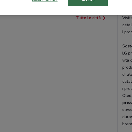
ener
diver
Tutte le città
Visit
cata
i pro
Sost
LG pr
vita 
prodo
di ut
cata
i pro
Oled,
prez
stess
duran
brand