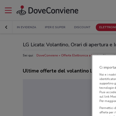
IN EVIDENZA
IPER E SUPER
DISCOUNT
ELETTRON
LG Licata: Volantino, Orari di apertura e I
Sei qui:
DoveConviene
Offerte Elettronica a Licata
Negozi L
Ci importa
Ultime offerte del volantino LG
Noi e i nostr
identificato
supportino g
tecnologie d
Puoi accede
sul link Mos
Per maggiori
Permettici d
offerte per 