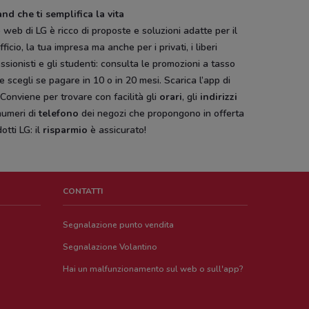
and che ti semplifica la vita
to web di LG è ricco di proposte e soluzioni adatte per il
fficio, la tua impresa ma anche per i privati, i liberi
ssionisti e gli studenti: consulta le promozioni a tasso
e scegli se pagare in 10 o in 20 mesi. Scarica l’app di
onviene per trovare con facilità gli
orari
, gli
indirizzi
numeri di
telefono
dei negozi che propongono in offerta
dotti LG: il
risparmio
è assicurato!
CONTATTI
Segnalazione punto vendita
Segnalazione Volantino
Hai un malfunzionamento sul web o sull'app?