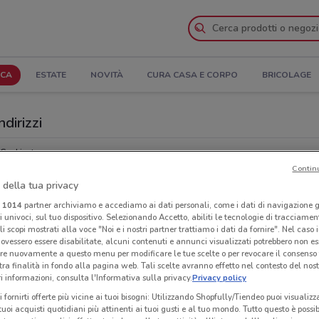
ICA
ESTATE
NOVITÀ
CURA CASA E CORPO
BRICOLAGE
ndirizzi
G a Licata
Contin
 della tua privacy
Neg
i
1014
partner archiviamo e accediamo ai dati personali, come i dati di navigazione g
ri univoci, sul tuo dispositivo. Selezionando Accetto, abiliti le tecnologie di tracciame
li scopi mostrati alla voce "Noi e i nostri partner trattiamo i dati da fornire". Nel caso 
ovessero essere disabilitate, alcuni contenuti e annunci visualizzati potrebbero non ess
re nuovamente a questo menu per modificare le tue scelte o per revocare il consenso
tra finalità in fondo alla pagina web. Tali scelte avranno effetto nel contesto del nost
 informazioni, consulta l'Informativa sulla privacy.
Privacy policy
i fornirti offerte più vicine ai tuoi bisogni: Utilizzando Shopfully/Tiendeo puoi visualizz
i tuoi acquisti quotidiani più attinenti ai tuoi gusti e al tuo mondo. Tutto questo è possi