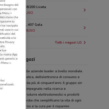
sulle
amo bisogno del
Via Gela, 198/200 Licata
 personali con
1.7 km
CHIUSO
o a Menu >
bblicitarie che
vigazione su
Via Venezia, 407 Gela
e hai navigato
(nel caso in cui
26.2 km
CHIUSO
ificativi del
ettività e le
stra Privacy
Tutti i negozi LG
cato,
e tue
la nostra App.
 offerte e negozi
nti generici e
 a Menu >
ruppo
LG
è una delle aziende leader a livello mondiale
ettore dell’informatica, dell’elettronica di consumo e
fini
 elettrodomestici da più di cinquant’anni. Il gruppo sin
sonalizzati,
zi.
 sua creazione è impegnato nella ricerca e
innovazione per produrre elettrodomestici e prodotti
matici all’avanguardia che semplificano la vita di ogni
o. Il design moderno e la cura per il risparmio