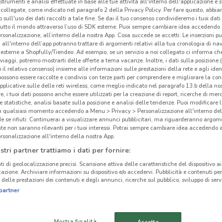
 strumenti e analisi effettuate in base alle tue attività all'interno dell'applicazione e 
collegate, come indicato nel paragrafo 2 della Privacy Policy. Per fare questo, abbi
 sull'uso dei dati raccolti a tale fine. Se dai il tuo consenso condivideremo i tuoi dati
tutto il mondo attraverso l’uso di SDK esterne. Puoi sempre cambiare idea accedend
rsonalizzazione, all’interno della nostra App. Cosa succede se accetti: Le inserzioni pu
i all'interno dell’app potranno trattare di argomenti relativi alla tua cronologia di na
ato volantini nella tua zona. Riprova più tardi.
esterne a Shopfully/Tiendeo. Ad esempio, se un servizio a noi collegato ci informa ch
i viaggi, potremo mostrarti delle offerte a tema vacanze. Inoltre, i dati sulla posizione 
o il relativo consenso) insieme alle informazioni sulle prestazioni della rete e agli ident
 possono essere raccolte e condivisi con terze parti per comprendere e migliorare la conn
pplicative sulle delle reti wireless, come meglio indicato nel paragrafo 13.b della no
re, i tuoi dati possono anche essere utilizzati per la creazione di report, ricerche di mer
 e statistiche, analisi basate sulla posizione e analisi delle tendenze. Puoi modificare l
in qualsiasi momento accedendo a Menu > Privacy > Personalizzazione all'interno del
LG,
 se rifiuti: Continuerai a visualizzare annunci pubblicitari, ma riguarderanno argome
cinanze
te non saranno rilevanti per i tuoi interessi. Potrai sempre cambiare idea accedendo
rsonalizzazione all'interno della nostra App.
Il G
AGRIGENTO
CALTANISSETTA
stri partner trattiamo i dati per fornire:
nel s
ti di geolocalizzazione precisi. Scansione attiva delle caratteristiche del dispositivo ai 
degli
ENNA
RAGUSA
icazione. Archiviare informazioni su dispositivo e/o accedervi. Pubblicità e contenuti per
delle prestazioni dei contenuti e degli annunci, ricerche sul pubblico, sviluppo di servi
dalla
partner
nell’
TERMINI IMERESE
BIANCAVILLA
infor
giorn
BELPASSO
AVOLA
Mostra finalità
Accetto