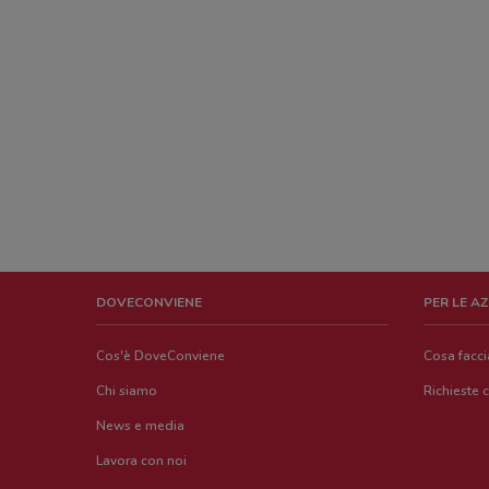
DOVECONVIENE
PER LE A
Cos'è DoveConviene
Cosa facc
Chi siamo
Richieste 
News e media
Lavora con noi