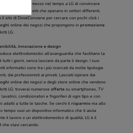
getico, hanno permesso nel tempo a LG di convincere
se tipologie di clienti che operano in settori differenti.
a il sito di DoveConviene per cercare con pochi click i
loghi
online dei negozi che propongono in
promozione
dotti LG.
enibilità, innovazione e design
oduce elettrodomestici all’avanguardia che facilitano la
di tutti i giorni, senza lasciare da parte il design. I suoi
tti informatici sono tra i più ricercati da molte tipologie
enti, dai professionisti ai privati. Lasciati ispirare dai
loghi
online dei negozi e degli store online che vendono
dotti LG: troverai numerose
offerte
su smartphones, TV
 lavatrici, condizionatori e frigoriferi di ogni tipo e con
zi
adatti a tutte le tasche. Se cerchi il
risparmio
ma allo
o tempo vuoi un dispositivo informatico che ti aiuta
te il lavoro o un elettrodomestico di qualità, LG è il
 che stavi cercando.