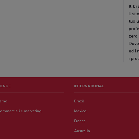
Il br
Il si
tuo u
profe
zero 
DoveC
ed i 
i pro
ZIENDE
INTERNATIONAL
iamo
Brazil
commerciali e marketing
Mexico
France
Australia