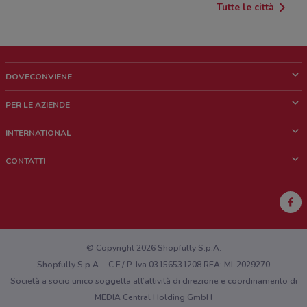
Tutte le città
DOVECONVIENE
Cos'è DoveConviene
PER LE AZIENDE
Chi siamo
Cosa facciamo
INTERNATIONAL
News e media
Richieste commerciali e marketing
Brazil
CONTATTI
Lavora con noi
Mexico
Segnalazione punto vendita
France
Segnalazione Volantino
Australia
Hai un malfunzionamento sul web o sull'app?
New Zealand
© Copyright 2026 Shopfully S.p.A.
Shopfully S.p.A. - C.F / P. Iva 03156531208 REA: MI-2029270
Società a socio unico soggetta all’attività di direzione e coordinamento di
MEDIA Central Holding GmbH