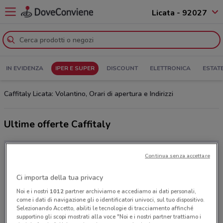
Licata - 92027
IN EVIDENZA
IPER E SUPER
DISCOUNT
ELETTRONICA
ESTAT
Caffitaly Licata: Volantino, Orari di apertura e Indirizzi
Ultime offerte Caffitaly
Continua senza accettare
Ci importa della tua privacy
Noi e i nostri
1012
partner archiviamo e accediamo ai dati personali,
come i dati di navigazione gli o identificatori univoci, sul tuo dispositivo.
Selezionando Accetto, abiliti le tecnologie di tracciamento affinché
supportino gli scopi mostrati alla voce "Noi e i nostri partner trattiamo i