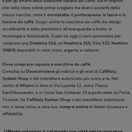
e per gli amanti della tradizione italiana del caffè. Sia in negozio
che nello store online potrai scegliere tra diversi prodotti dello
stesso marchio, come il
montalatte
, il
portacapsule
, le
tazze
e le
tazzine da caffè
. Scopri anche le macchine da caffè dal design
accattivante e dalle prestazioni all’avanguardia a livello di
tecnologia e funzionalità. Scopri se oggi ci sono promozioni per
comprare una
Diadema S16
, un’
Amphora S15
,
Clio S22
,
Nautilus
S06HS
disponibili in color rosso, argento e carbone.
Dove comprare capsule e macchine da caffè
Consulta su
Doveconviene
gli indirizzi e gli orari di
Caffitaly
System Shop
o del rivenditore autorizzato più vicino a te. Nel
centro di
Milano
lo trovi in Via Lupetta 12, vicino Piazza
Sant'Alessandro, e in Corso San Gottardo 19 a pochi metri da Porta
Ticinese. Se
Caffitaly System Shop
o del rivenditore autorizzato
non si trova vicino a casa tua,
compra online
in totale sicurezza e
affidabilità.
Offerte volantini e cataloghi per città nelle vicinanze