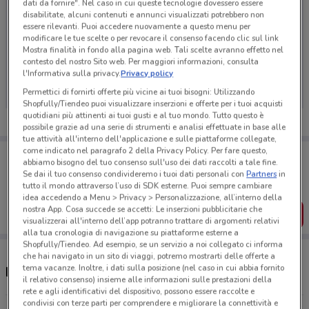
dati da fornire". Nel caso in cui queste tecnologie dovessero essere
disabilitate, alcuni contenuti e annunci visualizzati potrebbero non
essere rilevanti. Puoi accedere nuovamente a questo menu per
modificare le tue scelte o per revocare il consenso facendo clic sul link
Mostra finalità in fondo alla pagina web. Tali scelte avranno effetto nel
Ci dispiace, al momento non abbiamo pubblicato
contesto del nostro Sito web. Per maggiori informazioni, consulta
volantini nella tua zona. Riprova più tardi.
l'Informativa sulla privacy.
Privacy policy
Permettici di fornirti offerte più vicine ai tuoi bisogni: Utilizzando
Shopfully/Tiendeo puoi visualizzare inserzioni e offerte per i tuoi acquisti
quotidiani più attinenti ai tuoi gusti e al tuo mondo. Tutto questo è
possibile grazie ad una serie di strumenti e analisi effettuate in base alle
tue attività all'interno dell'applicazione e sulle piattaforme collegate,
come indicato nel paragrafo 2 della Privacy Policy. Per fare questo,
Porta DoveConviene sempre con te!
abbiamo bisogno del tuo consenso sull'uso dei dati raccolti a tale fine.
Puoi trovare le migliori offerte dei negozi vicino a te,
Se dai il tuo consenso condivideremo i tuoi dati personali con
Partners
in
salvarle e creare la tua lista del risparmio, comodamente
tutto il mondo attraverso l’uso di SDK esterne. Puoi sempre cambiare
dal tuo cellulare.
idea accedendo a Menu > Privacy > Personalizzazione, all’interno della
nostra App. Cosa succede se accetti: Le inserzioni pubblicitarie che
SCARICA L’APP
visualizzerai all'interno dell’app potranno trattare di argomenti relativi
alla tua cronologia di navigazione su piattaforme esterne a
Shopfully/Tiendeo. Ad esempio, se un servizio a noi collegato ci informa
che hai navigato in un sito di viaggi, potremo mostrarti delle offerte a
tema vacanze. Inoltre, i dati sulla posizione (nel caso in cui abbia fornito
Negozi Caffitaly a Licata
il relativo consenso) insieme alle informazioni sulle prestazioni della
rete e agli identificativi del dispositivo, possono essere raccolte e
condivisi con terze parti per comprendere e migliorare la connettività e