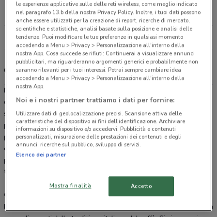
Corso Odierna 344 Agrigento
le esperienze applicative sulle delle reti wireless, come meglio indicato
nel paragrafo 13.b della nostra Privacy Policy. Inoltre, i tuoi dati possono
18.5 km
anche essere utilizzati per la creazione di report, ricerche di mercato,
scientifiche e statistiche, analisi basate sulla posizione e analisi delle
Tutti i negozi Caffitaly
tendenze. Puoi modificare le tue preferenze in qualsiasi momento
accedendo a Menu > Privacy > Personalizzazione all'interno della
nostra App. Cosa succede se rifiuti: Continuerai a visualizzare annunci
pubblicitari, ma riguarderanno argomenti generici e probabilmente non
Caffitaly, offerte e negozi
saranno rilevanti per i tuoi interessi. Potrai sempre cambiare idea
accedendo a Menu > Privacy > Personalizzazione all'interno della
nostra App.
Nei negozi
Caffitaly
potrai assaporare l’inconfondibile aroma del
Noi e i nostri partner trattiamo i dati per fornire:
caffè Caffitaly con ben 8 grammi delle migliori miscele in un
sistema innovativo che ne esalta il gusto. Per capirlo devi solo
Utilizzare dati di geolocalizzazione precisi. Scansione attiva delle
caratteristiche del dispositivo ai fini dell’identificazione. Archiviare
provarlo. Consulta se oggi è attiva un’offerta esclusiva che ti
informazioni su dispositivo e/o accedervi. Pubblicità e contenuti
permette di risparmiare fino al 50%. In un negozio
Caffitaly
trovi le
personalizzati, misurazione delle prestazioni dei contenuti e degli
annunci, ricerche sul pubblico, sviluppo di servizi.
esclusive
macchine da caffè
e tutte le
capsule
e
cialde
per
Elenco dei partner
preparare in pochi secondi caffè e buonissime bevande calde come
te ed orzo.
Mostra finalità
Accetto
Capsule, cialde e idee regalo
I prodotti
Caffitaly
sono un’ottima idea regalo per una persona cara