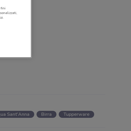
fini
sonalizzati,
zi.
ua Sant'Anna
Birra
Tupperware