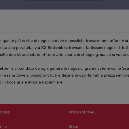
quelle più ricche di negozi e dove è possibile trovare tanti affari.
Via
ulla sua parallela,
via XX Settembre
troviamo tantissimi negozi di tu
lle due strade citate offrono altri spunti di shopping, ma se si vuole u
efour
è circondato da ogni genere di negozio, grandi catene come
Sca
 Tessile
dove si possono trovare decine di capi firmati a prezzi sempre
ti?
Clicca qua e inizia a risparmiare!
ZIENDE
INTERNATIONAL
iamo
Brazil