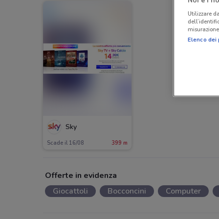
Noi e i no
Utilizzare da
dell’identif
misurazione 
Elenco dei 
Sky
Scade il 16/08
399 m
Offerte in evidenza
Giocattoli
Bocconcini
Computer