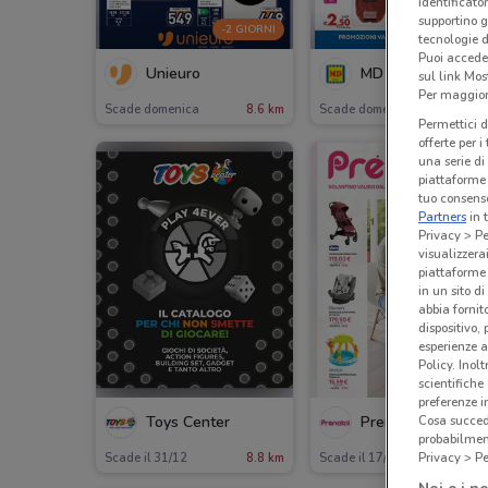
identificato
supportino g
-2 GIORNI
-2 GIORN
tecnologie d
Puoi accede
Unieuro
MD
sul link Mos
Per maggiori
Scade domenica
8.6 km
Scade domenica
1.5 
Permettici d
offerte per 
una serie di
piattaforme 
tuo consenso
Partners
in 
Privacy > Pe
visualizzera
piattaforme 
in un sito d
abbia fornit
dispositivo,
esperienze a
Policy. Inolt
scientifiche
preferenze 
Toys Center
Prenatal
Cosa succede
probabilmen
Privacy > Pe
Scade il 31/12
8.8 km
Scade il 17/08
385