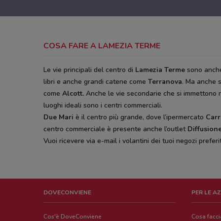
COSA FARE A LAMEZIA TERME
Le vie principali del centro di
Lamezia Terme
sono anche 
libri e anche grandi catene come
Terranova
. Ma anche s
come
Alcott.
Anche le vie secondarie che si immettono ne
luoghi ideali sono i centri commerciali.
Due Mari
è il centro più grande, dove l’ipermercato
Carr
centro commerciale è presente anche l’outlet
Diffusione
Vuoi ricevere via e-mail i volantini dei tuoi negozi preferi
DOVECONVIENE
PER LE A
Cos'è DoveConviene
Cosa facc