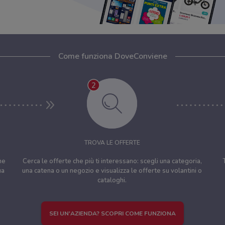
Come funziona DoveConviene
TROVA LE OFFERTE
ne
Cerca le offerte che più ti interessano: scegli una categoria,
ua
una catena o un negozio e visualizza le offerte su volantini o
cataloghi.
SEI UN'AZIENDA? SCOPRI COME FUNZIONA