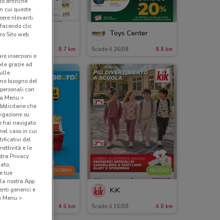
nto affinché
in cui queste
ere rilevanti.
 facendo clic
Bimbo Store
Toys Center
ro Sito web.
ade il 26/08
8.7 km
Scade il 26/08
8.8 km
are inserzioni e
bile grazie ad
sulle
amo bisogno del
 personali con
o a Menu >
bblicitarie che
vigazione su
e hai navigato
(nel caso in cui
ificativi del
ettività e le
stra Privacy
cato,
-2 GIORNI
NUOVO
e tue
la nostra App.
nti generici e
McDonald's
KiK
 a Menu >
cade domenica
4.6 km
Scade il 16/08
4.8 km