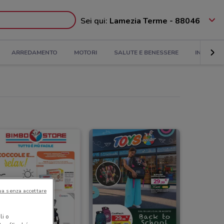
Sei qui:
Lamezia Terme - 88046
ARREDAMENTO
MOTORI
SALUTE E BENESSERE
INFANZIA
ua senza accettare
li o