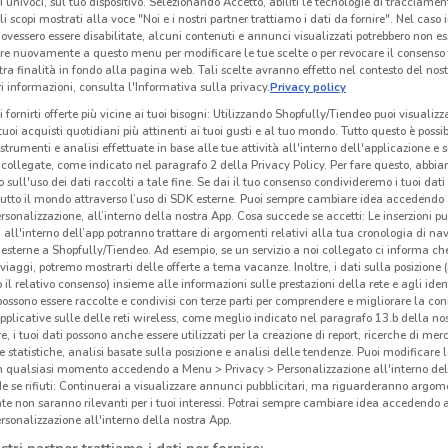
ri univoci, sul tuo dispositivo. Selezionando Accetto, abiliti le tecnologie di tracciame
li scopi mostrati alla voce "Noi e i nostri partner trattiamo i dati da fornire". Nel caso 
I
NUOVO
ovessero essere disabilitate, alcuni contenuti e annunci visualizzati potrebbero non ess
re nuovamente a questo menu per modificare le tue scelte o per revocare il consenso
Euronics
JYSK
tra finalità in fondo alla pagina web. Tali scelte avranno effetto nel contesto del nost
 informazioni, consulta l'Informativa sulla privacy.
Privacy policy
km
Scade il 19/08
8.6 km
Scade mercoledì
8.6 km
Sc
i fornirti offerte più vicine ai tuoi bisogni: Utilizzando Shopfully/Tiendeo puoi visualizz
i tuoi acquisti quotidiani più attinenti ai tuoi gusti e al tuo mondo. Tutto questo è possi
 strumenti e analisi effettuate in base alle tue attività all'interno dell'applicazione e 
collegate, come indicato nel paragrafo 2 della Privacy Policy. Per fare questo, abbi
 sull'uso dei dati raccolti a tale fine. Se dai il tuo consenso condivideremo i tuoi dati
tutto il mondo attraverso l’uso di SDK esterne. Puoi sempre cambiare idea accedend
rsonalizzazione, all’interno della nostra App. Cosa succede se accetti: Le inserzioni pu
i all'interno dell’app potranno trattare di argomenti relativi alla tua cronologia di na
esterne a Shopfully/Tiendeo. Ad esempio, se un servizio a noi collegato ci informa ch
i viaggi, potremo mostrarti delle offerte a tema vacanze. Inoltre, i dati sulla posizione 
o il relativo consenso) insieme alle informazioni sulle prestazioni della rete e agli ident
 possono essere raccolte e condivisi con terze parti per comprendere e migliorare la conn
pplicative sulle delle reti wireless, come meglio indicato nel paragrafo 13.b della no
re, i tuoi dati possono anche essere utilizzati per la creazione di report, ricerche di mer
-2 GIORNI
-2 GIORNI
 e statistiche, analisi basate sulla posizione e analisi delle tendenze. Puoi modificare l
in qualsiasi momento accedendo a Menu > Privacy > Personalizzazione all'interno del
 se rifiuti: Continuerai a visualizzare annunci pubblicitari, ma riguarderanno argome
McDonald's
McDonald's
te non saranno rilevanti per i tuoi interessi. Potrai sempre cambiare idea accedendo
rsonalizzazione all'interno della nostra App.
 m
Scade domenica
4.6 km
Scade domenica
4.6 km
S