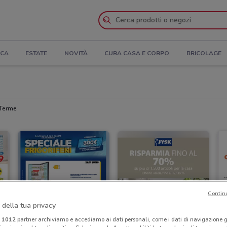
ICA
ESTATE
NOVITÀ
CURA CASA E CORPO
BRICOLAGE
 Terme
Contin
 della tua privacy
i
1012
partner archiviamo e accediamo ai dati personali, come i dati di navigazione g