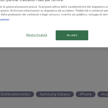
stri partner trattiamo i dati per fornire:
ti di geolocalizzazione precisi. Scansione attiva delle caratteristiche del dispositivo ai 
icazione. Archiviare informazioni su dispositivo e/o accedervi. Pubblicità e contenuti per
delle prestazioni dei contenuti e degli annunci, ricerche sul pubblico, sviluppo di servi
partner
Mostra finalità
Accetto
Elettrodomestici
Samsung Galaxy
iPhone
Acq