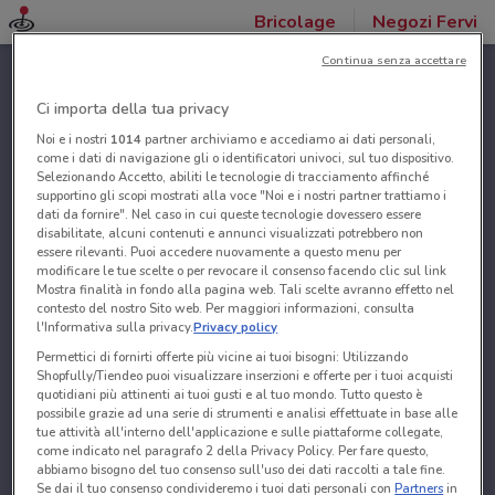
Bricolage
Negozi Fervi
Continua senza accettare
Ci importa della tua privacy
Noi e i nostri
1014
partner archiviamo e accediamo ai dati personali,
come i dati di navigazione gli o identificatori univoci, sul tuo dispositivo.
Selezionando Accetto, abiliti le tecnologie di tracciamento affinché
supportino gli scopi mostrati alla voce "Noi e i nostri partner trattiamo i
dati da fornire". Nel caso in cui queste tecnologie dovessero essere
disabilitate, alcuni contenuti e annunci visualizzati potrebbero non
essere rilevanti. Puoi accedere nuovamente a questo menu per
modificare le tue scelte o per revocare il consenso facendo clic sul link
Mostra finalità in fondo alla pagina web. Tali scelte avranno effetto nel
contesto del nostro Sito web. Per maggiori informazioni, consulta
l'Informativa sulla privacy.
Privacy policy
Permettici di fornirti offerte più vicine ai tuoi bisogni: Utilizzando
Shopfully/Tiendeo puoi visualizzare inserzioni e offerte per i tuoi acquisti
quotidiani più attinenti ai tuoi gusti e al tuo mondo. Tutto questo è
possibile grazie ad una serie di strumenti e analisi effettuate in base alle
tue attività all'interno dell'applicazione e sulle piattaforme collegate,
come indicato nel paragrafo 2 della Privacy Policy. Per fare questo,
abbiamo bisogno del tuo consenso sull'uso dei dati raccolti a tale fine.
Se dai il tuo consenso condivideremo i tuoi dati personali con
Partners
in