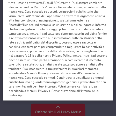
tutto il mondo attraverso l’uso di SDK esterne. Puoi sempre cambiare
idea accedendo a Menu > Privacy > Personalizzazione, all’interno della
nostra App. Cosa succede se accetti: Le inserzioni pubblicitarie che
visualizzerai all'interno dell’app potranno trattare di argomenti relativi
alla tua cronologia di navigazione su piattaforme esterne a
Shopfully/Tiendeo. Ad esempio, se un servizio a noi collegato ci informa
che hai navigato in un sito di viaggi, potremo mostrarti delle offerte a
tema vacanze. Inoltre, i dati sulla posizione (nel caso in cui abbia fornito
il relativo consenso) insieme alle informazioni sulle prestazioni della
rete e agli identificativi del dispositivo, possono essere raccolte e
condivisi con terze parti per comprendere e migliorare la connettività e
le esperienze applicative sulle delle reti wireless, come meglio indicato
nel paragrafo 13.b della nostra Privacy Policy. Inoltre, i tuoi dati possono
anche essere utilizzati per la creazione di report, ricerche di mercato,
scientifiche e statistiche, analisi basate sulla posizione e analisi delle
tendenze. Puoi modificare le tue preferenze in qualsiasi momento
accedendo a Menu > Privacy > Personalizzazione all'interno della
nostra App. Cosa succede se rifiuti: Continuerai a visualizzare annunci
pubblicitari, ma riguarderanno argomenti generici e probabilmente non
saranno rilevanti per i tuoi interessi. Potrai sempre cambiare idea
accedendo a Menu > Privacy > Personalizzazione all'interno della
nostra App.
Noi e i nostri partner trattiamo i dati per fornire:
Utilizzare dati di geolocalizzazione precisi. Scansione attiva delle
Offerte simili di Leroy Merlin
caratteristiche del dispositivo ai fini dell’identificazione. Archiviare