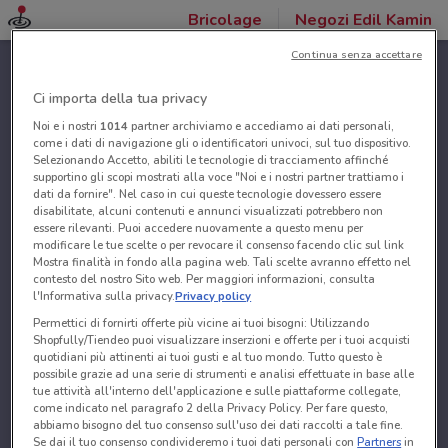
Bricolage
Negozi Edil Kamin
Continua senza accettare
Ci importa della tua privacy
Noi e i nostri
1014
partner archiviamo e accediamo ai dati personali,
come i dati di navigazione gli o identificatori univoci, sul tuo dispositivo.
Selezionando Accetto, abiliti le tecnologie di tracciamento affinché
supportino gli scopi mostrati alla voce "Noi e i nostri partner trattiamo i
dati da fornire". Nel caso in cui queste tecnologie dovessero essere
disabilitate, alcuni contenuti e annunci visualizzati potrebbero non
essere rilevanti. Puoi accedere nuovamente a questo menu per
modificare le tue scelte o per revocare il consenso facendo clic sul link
Mostra finalità in fondo alla pagina web. Tali scelte avranno effetto nel
contesto del nostro Sito web. Per maggiori informazioni, consulta
l'Informativa sulla privacy.
Privacy policy
Permettici di fornirti offerte più vicine ai tuoi bisogni: Utilizzando
Shopfully/Tiendeo puoi visualizzare inserzioni e offerte per i tuoi acquisti
quotidiani più attinenti ai tuoi gusti e al tuo mondo. Tutto questo è
possibile grazie ad una serie di strumenti e analisi effettuate in base alle
tue attività all'interno dell'applicazione e sulle piattaforme collegate,
come indicato nel paragrafo 2 della Privacy Policy. Per fare questo,
abbiamo bisogno del tuo consenso sull'uso dei dati raccolti a tale fine.
Se dai il tuo consenso condivideremo i tuoi dati personali con
Partners
in