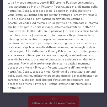
tutto il mondo attraverso l’uso di SDK esterne. Puoi sempre cambiare
idea accedendo a Menu > Privacy > Personalizzazione, all’interno della
nostra App. Cosa succede se accetti: Le inserzioni pubblicitarie che
visualizzerai all'interno dell’app potranno trattare di argomenti relativi
alla tua cronologia di navigazione su piattaforme esterne a
Shopfully/Tiendeo. Ad esempio, se un servizio a noi collegato ci informa
che hai navigato in un sito di viaggi, potremo mostrarti delle offerte a
tema vacanze. Inoltre, i dati sulla posizione (nel caso in cui abbia fornito
il relativo consenso) insieme alle informazioni sulle prestazioni della
rete e agli identificativi del dispositivo, possono essere raccolte e
condivisi con terze parti per comprendere e migliorare la connettività e
le esperienze applicative sulle delle reti wireless, come meglio indicato
nel paragrafo 13.b della nostra Privacy Policy. Inoltre, i tuoi dati possono
anche essere utilizzati per la creazione di report, ricerche di mercato,
scientifiche e statistiche, analisi basate sulla posizione e analisi delle
tendenze. Puoi modificare le tue preferenze in qualsiasi momento
accedendo a Menu > Privacy > Personalizzazione all'interno della
nostra App. Cosa succede se rifiuti: Continuerai a visualizzare annunci
pubblicitari, ma riguarderanno argomenti generici e probabilmente non
saranno rilevanti per i tuoi interessi. Potrai sempre cambiare idea
accedendo a Menu > Privacy > Personalizzazione all'interno della
nostra App.
Noi e i nostri partner trattiamo i dati per fornire:
Utilizzare dati di geolocalizzazione precisi. Scansione attiva delle
Offerte simili di Leroy Merlin
caratteristiche del dispositivo ai fini dell’identificazione. Archiviare