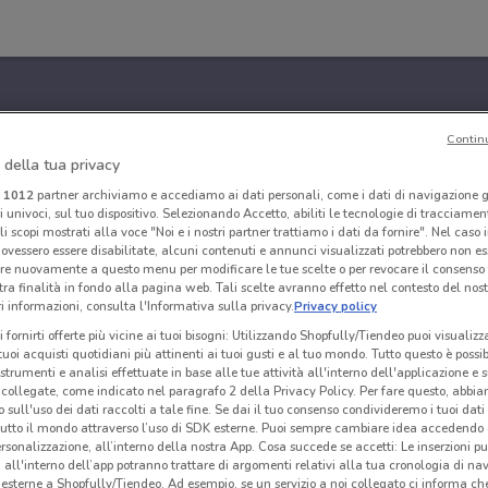
Contin
 della tua privacy
i
1012
partner archiviamo e accediamo ai dati personali, come i dati di navigazione g
ri univoci, sul tuo dispositivo. Selezionando Accetto, abiliti le tecnologie di tracciame
li scopi mostrati alla voce "Noi e i nostri partner trattiamo i dati da fornire". Nel caso 
ovessero essere disabilitate, alcuni contenuti e annunci visualizzati potrebbero non ess
re nuovamente a questo menu per modificare le tue scelte o per revocare il consenso
tra finalità in fondo alla pagina web. Tali scelte avranno effetto nel contesto del nost
 informazioni, consulta l'Informativa sulla privacy.
Privacy policy
i fornirti offerte più vicine ai tuoi bisogni: Utilizzando Shopfully/Tiendeo puoi visualizz
i tuoi acquisti quotidiani più attinenti ai tuoi gusti e al tuo mondo. Tutto questo è possi
 strumenti e analisi effettuate in base alle tue attività all'interno dell'applicazione e 
collegate, come indicato nel paragrafo 2 della Privacy Policy. Per fare questo, abbi
 sull'uso dei dati raccolti a tale fine. Se dai il tuo consenso condivideremo i tuoi dati
tutto il mondo attraverso l’uso di SDK esterne. Puoi sempre cambiare idea accedend
rsonalizzazione, all’interno della nostra App. Cosa succede se accetti: Le inserzioni pu
i all'interno dell’app potranno trattare di argomenti relativi alla tua cronologia di na
esterne a Shopfully/Tiendeo. Ad esempio, se un servizio a noi collegato ci informa ch