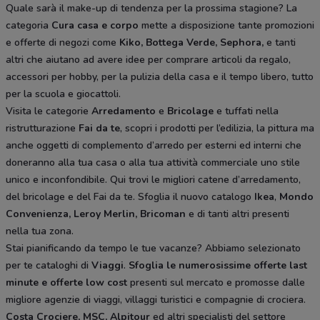
Quale sarà il make-up di tendenza per la prossima stagione? La
categoria
Cura casa e corpo
mette a disposizione tante promozioni
e offerte di negozi come
Kiko, Bottega Verde, Sephora,
e tanti
altri che aiutano ad avere idee
per comprare articoli da regalo,
accessori per hobby, per la pulizia della casa e il tempo libero, tutto
per la scuola e giocattoli.
Visita le categorie
Arredamento
e
Bricolage
e tuffati nella
ristrutturazione
Fai da te
, scopri i prodotti per l’edilizia, la pittura ma
anche oggetti di complemento d’arredo per esterni ed interni che
doneranno alla tua casa o alla tua attività commerciale uno stile
unico e inconfondibile. Qui trovi le migliori catene d’arredamento,
del bricolage e del Fai da te. Sfoglia il nuovo catalogo
Ikea
,
Mondo
Convenienza, Leroy Merlin, Bricoman
e di tanti altri presenti
nella tua zona.
Stai pianificando da tempo le tue vacanze? Abbiamo selezionato
per te cataloghi di
Viaggi
.
Sfoglia le numerosissime offerte last
minute e offerte low cost
presenti sul mercato e promosse dalle
migliore agenzie di viaggi, villaggi turistici e compagnie di crociera.
Costa Crociere, MSC, Alpitour
ed altri specialisti del settore