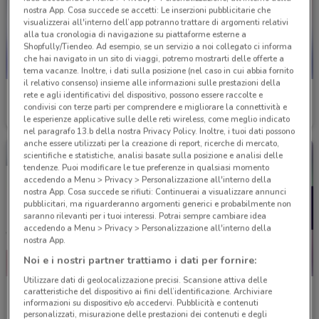
nostra App. Cosa succede se accetti: Le inserzioni pubblicitarie che
visualizzerai all'interno dell’app potranno trattare di argomenti relativi
alla tua cronologia di navigazione su piattaforme esterne a
Shopfully/Tiendeo. Ad esempio, se un servizio a noi collegato ci informa
che hai navigato in un sito di viaggi, potremo mostrarti delle offerte a
tema vacanze. Inoltre, i dati sulla posizione (nel caso in cui abbia fornito
il relativo consenso) insieme alle informazioni sulle prestazioni della
TIM
TIM
rete e agli identificativi del dispositivo, possono essere raccolte e
condivisi con terze parti per comprendere e migliorare la connettività e
Scade il 30/08
249 m
Scade il 31/12
249 m
le esperienze applicative sulle delle reti wireless, come meglio indicato
nel paragrafo 13.b della nostra Privacy Policy. Inoltre, i tuoi dati possono
anche essere utilizzati per la creazione di report, ricerche di mercato,
scientifiche e statistiche, analisi basate sulla posizione e analisi delle
tendenze. Puoi modificare le tue preferenze in qualsiasi momento
accedendo a Menu > Privacy > Personalizzazione all'interno della
nostra App. Cosa succede se rifiuti: Continuerai a visualizzare annunci
pubblicitari, ma riguarderanno argomenti generici e probabilmente non
saranno rilevanti per i tuoi interessi. Potrai sempre cambiare idea
accedendo a Menu > Privacy > Personalizzazione all'interno della
nostra App.
Noi e i nostri partner trattiamo i dati per fornire:
Utilizzare dati di geolocalizzazione precisi. Scansione attiva delle
Vodafone
PosteMobile
caratteristiche del dispositivo ai fini dell’identificazione. Archiviare
informazioni su dispositivo e/o accedervi. Pubblicità e contenuti
personalizzati, misurazione delle prestazioni dei contenuti e degli
Scade il 31/08
356 m
Scade il 17/08
381 m