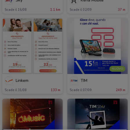
Sky
Kena Mobile
Scade il 16/08
1.1 km
Scade il 02/09
37 m
NUOVO
Linkem
TIM
Scade il 31/08
133 m
Scade il 07/09
249 m