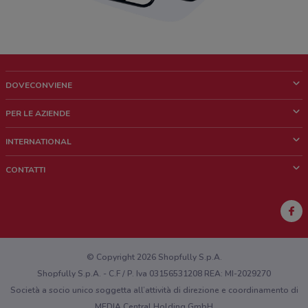
DOVECONVIENE
Cos'è DoveConviene
PER LE AZIENDE
Chi siamo
Cosa facciamo
INTERNATIONAL
News e media
Richieste commerciali e marketing
Brazil
CONTATTI
Lavora con noi
Mexico
Segnalazione punto vendita
France
Segnalazione Volantino
Australia
Hai un malfunzionamento sul web o sull'app?
New Zealand
© Copyright 2026 Shopfully S.p.A.
Shopfully S.p.A. - C.F / P. Iva 03156531208 REA: MI-2029270
Società a socio unico soggetta all’attività di direzione e coordinamento di
MEDIA Central Holding GmbH