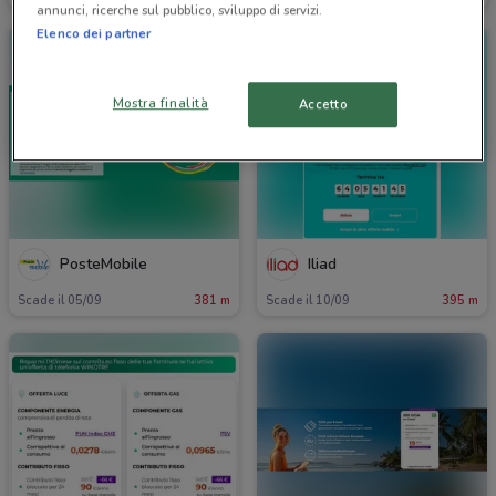
annunci, ricerche sul pubblico, sviluppo di servizi.
Elenco dei partner
Mostra finalità
Accetto
PosteMobile
Iliad
Scade il 05/09
381 m
Scade il 10/09
395 m