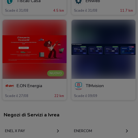
Tiscali Casa
Ehiweb
Scade il 31/08
4.5 km
Scade il 31/08
11.7 km
NUOVO
E.ON Energia
TIMvision
Scade il 27/08
22 km
Scade il 09/09
Negozi di Servizi a Ivrea
ENEL X PAY
ENERCOM