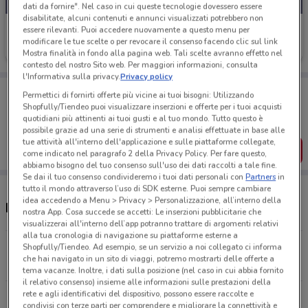
dati da fornire". Nel caso in cui queste tecnologie dovessero essere
disabilitate, alcuni contenuti e annunci visualizzati potrebbero non
Sky
essere rilevanti. Puoi accedere nuovamente a questo menu per
modificare le tue scelte o per revocare il consenso facendo clic sul link
Scade il 16/08
1.1 km
Mostra finalità in fondo alla pagina web. Tali scelte avranno effetto nel
contesto del nostro Sito web. Per maggiori informazioni, consulta
l'Informativa sulla privacy.
Privacy policy
Porta DoveConviene sempre con te!
Permettici di fornirti offerte più vicine ai tuoi bisogni: Utilizzando
Puoi trovare le migliori offerte dei negozi vicino a te,
Shopfully/Tiendeo puoi visualizzare inserzioni e offerte per i tuoi acquisti
salvarle e creare la tua lista del risparmio, comodamente
quotidiani più attinenti ai tuoi gusti e al tuo mondo. Tutto questo è
dal tuo cellulare.
possibile grazie ad una serie di strumenti e analisi effettuate in base alle
tue attività all'interno dell'applicazione e sulle piattaforme collegate,
SCARICA L’APP
come indicato nel paragrafo 2 della Privacy Policy. Per fare questo,
abbiamo bisogno del tuo consenso sull'uso dei dati raccolti a tale fine.
Se dai il tuo consenso condivideremo i tuoi dati personali con
Partners
in
tutto il mondo attraverso l’uso di SDK esterne. Puoi sempre cambiare
idea accedendo a Menu > Privacy > Personalizzazione, all’interno della
Indirizzo e negozi Sky
nostra App. Cosa succede se accetti: Le inserzioni pubblicitarie che
visualizzerai all'interno dell’app potranno trattare di argomenti relativi
alla tua cronologia di navigazione su piattaforme esterne a
Via Ruffini, 1 Ivrea
Shopfully/Tiendeo. Ad esempio, se un servizio a noi collegato ci informa
che hai navigato in un sito di viaggi, potremo mostrarti delle offerte a
1.1 km
CHIUSO
tema vacanze. Inoltre, i dati sulla posizione (nel caso in cui abbia fornito
il relativo consenso) insieme alle informazioni sulle prestazioni della
rete e agli identificativi del dispositivo, possono essere raccolte e
Via Macalle', 14 Biella
condivisi con terze parti per comprendere e migliorare la connettività e