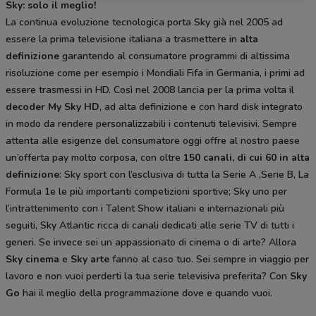
Sky: solo il meglio!
La continua evoluzione tecnologica porta Sky già nel 2005 ad
essere la prima televisione italiana a trasmettere in
alta
definizione
garantendo al consumatore programmi di altissima
risoluzione come per esempio i Mondiali Fifa in Germania, i primi ad
essere trasmessi in HD. Così nel 2008 lancia per la prima volta il
decoder My Sky HD
, ad alta definizione e con hard disk integrato
in modo da rendere personalizzabili i contenuti televisivi. Sempre
attenta alle esigenze del consumatore oggi offre al nostro paese
un’offerta pay molto corposa, con oltre
150 canali, di cui 60 in alta
definizione
: Sky sport con l’esclusiva di tutta la Serie A ,Serie B, La
Formula 1e le più importanti competizioni sportive; Sky uno per
l’intrattenimento con i Talent Show italiani e internazionali più
seguiti, Sky Atlantic ricca di canali dedicati alle serie TV di tutti i
generi. Se invece sei un appassionato di cinema o di arte? Allora
Sky cinema
e
Sky arte
fanno al caso tuo. Sei sempre in viaggio per
lavoro e non vuoi perderti la tua serie televisiva preferita? Con
Sky
Go
hai il meglio della programmazione dove e quando vuoi.