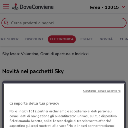
Ivrea - 10015
ER E SUPER
DISCOUNT
ELETTRONICA
ESTATE
NOVITÀ
CUR
Sky Ivrea: Volantino, Orari di apertura e Indirizzi
Novitá nei pacchetti Sky
Continua senza accettare
Ci importa della tua privacy
Noi e i nostri
1012
partner archiviamo e accediamo ai dati personali,
come i dati di navigazione gli o identificatori univoci, sul tuo dispositivo.
Selezionando Accetto, abiliti le tecnologie di tracciamento affinché
supportino gli scopi mostrati alla voce "Noi e i nostri partner trattiamo i