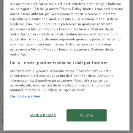
17.3 km
CHIUSO
le esperienze applicative sulle delle reti wireless, come meglio indicato
nel paragrafo 13.b della nostra Privacy Policy. Inoltre, i tuoi dati possono
anche essere utilizzati per la creazione di report, ricerche di mercato,
Tutti i negozi Sky
scientifiche e statistiche, analisi basate sulla posizione e analisi delle
tendenze. Puoi modificare le tue preferenze in qualsiasi momento
accedendo a Menu > Privacy > Personalizzazione all'interno della
nostra App. Cosa succede se rifiuti: Continuerai a visualizzare annunci
Offerte e pacchetti Sky
pubblicitari, ma riguarderanno argomenti generici e probabilmente non
saranno rilevanti per i tuoi interessi. Potrai sempre cambiare idea
accedendo a Menu > Privacy > Personalizzazione all'interno della
Sky
è la prima media company presente in Italia, facente parte del
nostra App.
gruppo Sky plc, leader indiscusso dell’intrattenimento in Europa.
Noi e i nostri partner trattiamo i dati per fornire:
Nata nel 2003 dalla fusione di Stream e Telepiù, inizia fin da subito
ad affermarsi nel settore televisivo italiano grazie alla moltitudine
Utilizzare dati di geolocalizzazione precisi. Scansione attiva delle
caratteristiche del dispositivo ai fini dell’identificazione. Archiviare
di
servizi e canali adatti a soddisfare gli interessi di tutta la
informazioni su dispositivo e/o accedervi. Pubblicità e contenuti
famiglia
. Oggi propone una vastissima scelta di programmi
personalizzati, misurazione delle prestazioni dei contenuti e degli
annunci, ricerche sul pubblico, sviluppo di servizi.
televisivi dalle serie Tv ai documentari, dai programmi di sport ai
Elenco dei partner
cartoni animati trasmessi via satellite e via fibra, ma anche online e
sul digitale terrestre con tre canali,
TV8, Cielo e Sky TG24
con le
ultime news 24 ore su 24.
Sfoglia il volantino
online su
Mostra finalità
Accetto
DoveConviene e scopri le
offerte Sky
che più ti soddisfano.