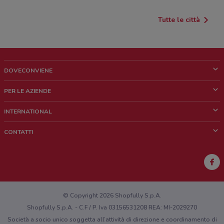
Tutte le città
DOVECONVIENE
Cos'è DoveConviene
PER LE AZIENDE
Chi siamo
Cosa facciamo
INTERNATIONAL
News e media
Richieste commerciali e marketing
Brazil
CONTATTI
Lavora con noi
Mexico
Segnalazione punto vendita
France
Segnalazione Volantino
Australia
Hai un malfunzionamento sul web o sull'app?
New Zealand
© Copyright 2026 Shopfully S.p.A.
Shopfully S.p.A. - C.F / P. Iva 03156531208 REA: MI-2029270
Società a socio unico soggetta all’attività di direzione e coordinamento di