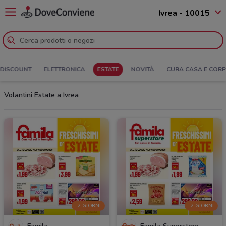
Ivrea - 10015
DISCOUNT
ELETTRONICA
ESTATE
NOVITÀ
CURA CASA E COR
Volantini Estate a Ivrea
-2 GIORNI
-2 GIORNI