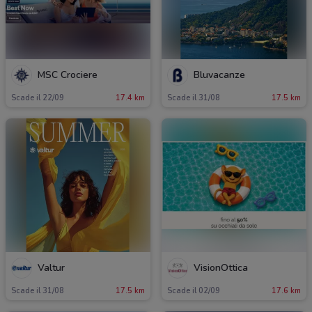
MSC Crociere
Bluvacanze
Scade il 22/09
17.4 km
Scade il 31/08
17.5 km
Valtur
VisionOttica
Scade il 31/08
17.5 km
Scade il 02/09
17.6 km