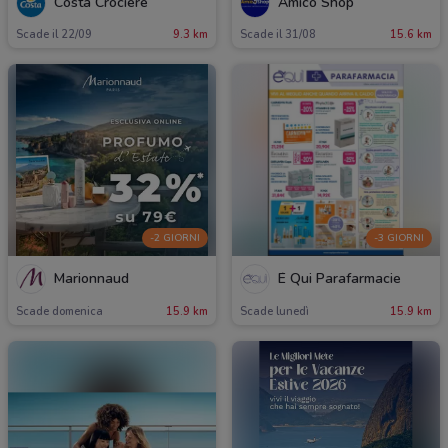
Costa Crociere
Amico Shop
Scade il 22/09
9.3 km
Scade il 31/08
15.6 km
-2 GIORNI
-3 GIORNI
Marionnaud
É Qui Parafarmacie
Scade domenica
15.9 km
Scade lunedì
15.9 km