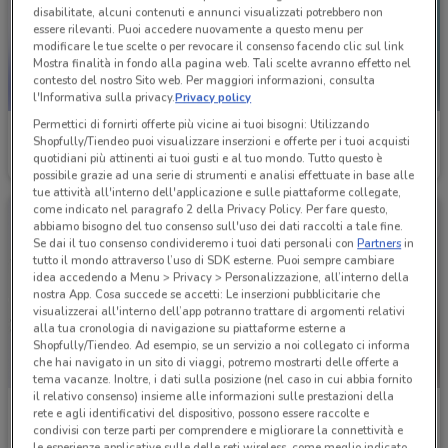
disabilitate, alcuni contenuti e annunci visualizzati potrebbero non
essere rilevanti. Puoi accedere nuovamente a questo menu per
modificare le tue scelte o per revocare il consenso facendo clic sul link
Mostra finalità in fondo alla pagina web. Tali scelte avranno effetto nel
contesto del nostro Sito web. Per maggiori informazioni, consulta
l'Informativa sulla privacy.
Privacy policy
Permettici di fornirti offerte più vicine ai tuoi bisogni: Utilizzando
TIM
Carrefour Market
Shopfully/Tiendeo puoi visualizzare inserzioni e offerte per i tuoi acquisti
quotidiani più attinenti ai tuoi gusti e al tuo mondo. Tutto questo è
Scade il 31/12
249 m
Scade il 31/08
394 m
possibile grazie ad una serie di strumenti e analisi effettuate in base alle
tue attività all'interno dell'applicazione e sulle piattaforme collegate,
come indicato nel paragrafo 2 della Privacy Policy. Per fare questo,
abbiamo bisogno del tuo consenso sull'uso dei dati raccolti a tale fine.
Se dai il tuo consenso condivideremo i tuoi dati personali con
Partners
in
tutto il mondo attraverso l’uso di SDK esterne. Puoi sempre cambiare
idea accedendo a Menu > Privacy > Personalizzazione, all’interno della
nostra App. Cosa succede se accetti: Le inserzioni pubblicitarie che
visualizzerai all'interno dell’app potranno trattare di argomenti relativi
alla tua cronologia di navigazione su piattaforme esterne a
Shopfully/Tiendeo. Ad esempio, se un servizio a noi collegato ci informa
che hai navigato in un sito di viaggi, potremo mostrarti delle offerte a
tema vacanze. Inoltre, i dati sulla posizione (nel caso in cui abbia fornito
il relativo consenso) insieme alle informazioni sulle prestazioni della
Douglas
Diana Gallesi
rete e agli identificativi del dispositivo, possono essere raccolte e
condivisi con terze parti per comprendere e migliorare la connettività e
Scade il 22/09
460 m
Scade il 31/08
552 m
le esperienze applicative sulle delle reti wireless, come meglio indicato