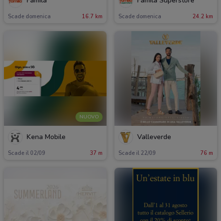
Famila
Famila Superstore
Scade domenica
16.7 km
Scade domenica
24.2 km
NUOVO
Kena Mobile
Valleverde
Scade il 02/09
37 m
Scade il 22/09
76 m