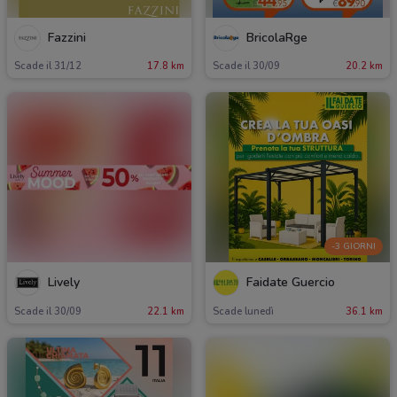
Fazzini
BricolaRge
Scade il 31/12
17.8 km
Scade il 30/09
20.2 km
-3 GIORNI
Lively
Faidate Guercio
Scade il 30/09
22.1 km
Scade lunedì
36.1 km