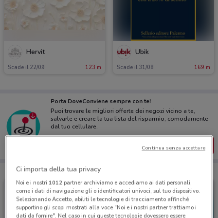
Hervit
Ubik
Scade il 22/09
123 m
Scade il 31/08
169 m
Porta DoveConviene sempre con te!
Puoi trovare le migliori offerte dei negozi vicino a te,
salvarle e creare la tua lista del risparmio, comodamente
dal tuo cellulare.
SCARICA L’APP
Continua senza accettare
Ci importa della tua privacy
Noi e i nostri
1012
partner archiviamo e accediamo ai dati personali,
come i dati di navigazione gli o identificatori univoci, sul tuo dispositivo.
Selezionando Accetto, abiliti le tecnologie di tracciamento affinché
supportino gli scopi mostrati alla voce "Noi e i nostri partner trattiamo i
dati da fornire". Nel caso in cui queste tecnologie dovessero essere