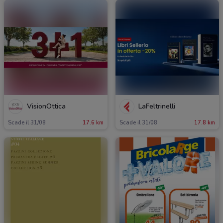
VisionOttica
LaFeltrinelli
Scade il 31/08
17.6 km
Scade il 31/08
17.8 km