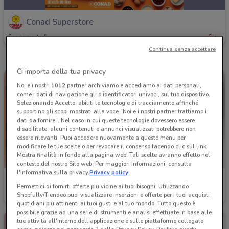
Conad Superstore
Scade martedì
6 km
Continua senza accettare
Ci importa della tua privacy
Noi e i nostri
1012
partner archiviamo e accediamo ai dati personali,
come i dati di navigazione gli o identificatori univoci, sul tuo dispositivo.
Selezionando Accetto, abiliti le tecnologie di tracciamento affinché
supportino gli scopi mostrati alla voce "Noi e i nostri partner trattiamo i
dati da fornire". Nel caso in cui queste tecnologie dovessero essere
disabilitate, alcuni contenuti e annunci visualizzati potrebbero non
essere rilevanti. Puoi accedere nuovamente a questo menu per
modificare le tue scelte o per revocare il consenso facendo clic sul link
Mostra finalità in fondo alla pagina web. Tali scelte avranno effetto nel
contesto del nostro Sito web. Per maggiori informazioni, consulta
l'Informativa sulla privacy.
Privacy policy
Conad Superstore
Conad Superstore
Permettici di fornirti offerte più vicine ai tuoi bisogni: Utilizzando
Shopfully/Tiendeo puoi visualizzare inserzioni e offerte per i tuoi acquisti
Scade il 30/09
6.1 km
Scade il 31/08
6.1 km
quotidiani più attinenti ai tuoi gusti e al tuo mondo. Tutto questo è
possibile grazie ad una serie di strumenti e analisi effettuate in base alle
tue attività all'interno dell'applicazione e sulle piattaforme collegate,