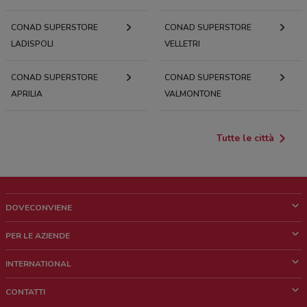
CONAD SUPERSTORE
CONAD SUPERSTORE
LADISPOLI
VELLETRI
CONAD SUPERSTORE
CONAD SUPERSTORE
APRILIA
VALMONTONE
Tutte le città
DOVECONVIENE
Cos'è DoveConviene
PER LE AZIENDE
Chi siamo
Cosa facciamo
INTERNATIONAL
News e media
Richieste commerciali e marketing
Brazil
CONTATTI
Lavora con noi