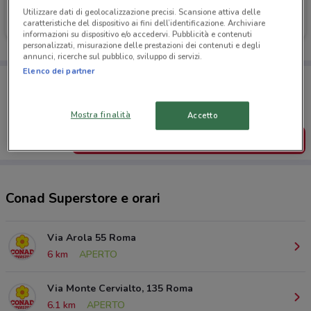
Conad Superstore
Conad Superstore
Utilizzare dati di geolocalizzazione precisi. Scansione attiva delle
caratteristiche del dispositivo ai fini dell’identificazione. Archiviare
Scade martedì
6 km
Scade martedì
6.1 km
informazioni su dispositivo e/o accedervi. Pubblicità e contenuti
personalizzati, misurazione delle prestazioni dei contenuti e degli
annunci, ricerche sul pubblico, sviluppo di servizi.
Elenco dei partner
Porta DoveConviene sempre con te!
Puoi trovare le migliori offerte dei negozi vicino a te,
salvarle e creare la tua lista del risparmio, comodamente
dal tuo cellulare.
Mostra finalità
Accetto
SCARICA L’APP
Conad Superstore e orari
Via Arola 55 Roma
6 km
APERTO
Via Monte Cervialto, 135 Roma
6.1 km
APERTO