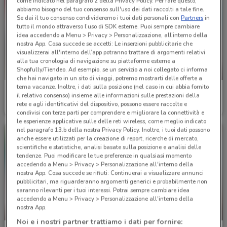
come indicato nel paragrafo 2 della Privacy Policy. Per fare questo,
abbiamo bisogno del tuo consenso sull'uso dei dati raccolti a tale fine.
Se dai il tuo consenso condivideremo i tuoi dati personali con
Partners
in
tutto il mondo attraverso l’uso di SDK esterne. Puoi sempre cambiare
idea accedendo a Menu > Privacy > Personalizzazione, all’interno della
nostra App. Cosa succede se accetti: Le inserzioni pubblicitarie che
visualizzerai all'interno dell’app potranno trattare di argomenti relativi
alla tua cronologia di navigazione su piattaforme esterne a
Shopfully/Tiendeo. Ad esempio, se un servizio a noi collegato ci informa
NUOVO
che hai navigato in un sito di viaggi, potremo mostrarti delle offerte a
tema vacanze. Inoltre, i dati sulla posizione (nel caso in cui abbia fornito
Conad Superstore
Conad Superstore
il relativo consenso) insieme alle informazioni sulle prestazioni della
rete e agli identificativi del dispositivo, possono essere raccolte e
Scade il 30/09
6.1 km
Scade martedì
6 km
condivisi con terze parti per comprendere e migliorare la connettività e
le esperienze applicative sulle delle reti wireless, come meglio indicato
nel paragrafo 13.b della nostra Privacy Policy. Inoltre, i tuoi dati possono
anche essere utilizzati per la creazione di report, ricerche di mercato,
scientifiche e statistiche, analisi basate sulla posizione e analisi delle
tendenze. Puoi modificare le tue preferenze in qualsiasi momento
accedendo a Menu > Privacy > Personalizzazione all'interno della
nostra App. Cosa succede se rifiuti: Continuerai a visualizzare annunci
pubblicitari, ma riguarderanno argomenti generici e probabilmente non
saranno rilevanti per i tuoi interessi. Potrai sempre cambiare idea
accedendo a Menu > Privacy > Personalizzazione all'interno della
nostra App.
-5 GIORNI
NUOVO
Noi e i nostri partner trattiamo i dati per fornire: