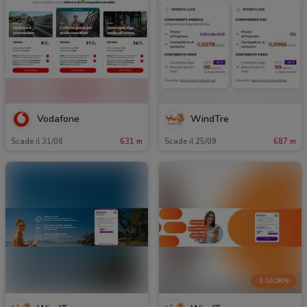
Vodafone
WindTre
Scade il 31/08
631 m
Scade il 25/09
687 m
-3 GIORNI