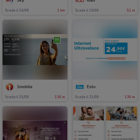
Sky
Iliad
Scade il 16/08
1 km
Scade il 10/09
51 m
1mobile
Eolo
Scade il 31/08
136 m
Scade il 31/08
136 m