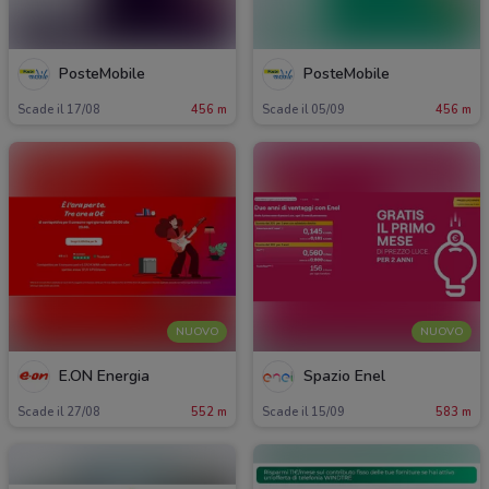
PosteMobile
PosteMobile
Scade il 17/08
456 m
Scade il 05/09
456 m
NUOVO
NUOVO
E.ON Energia
Spazio Enel
Scade il 27/08
552 m
Scade il 15/09
583 m