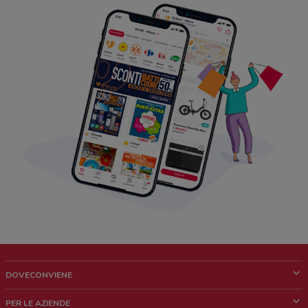
DOVECONVIENE
Cos'è DoveConviene
PER LE AZIENDE