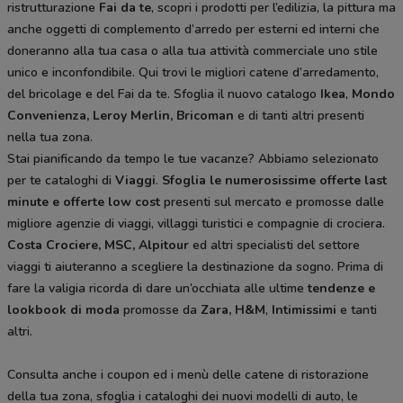
ristrutturazione
Fai da te
, scopri i prodotti per l’edilizia, la pittura ma
anche oggetti di complemento d’arredo per esterni ed interni che
doneranno alla tua casa o alla tua attività commerciale uno stile
unico e inconfondibile. Qui trovi le migliori catene d’arredamento,
del bricolage e del Fai da te. Sfoglia il nuovo catalogo
Ikea
,
Mondo
Convenienza, Leroy Merlin, Bricoman
e di tanti altri presenti
nella tua zona.
Stai pianificando da tempo le tue vacanze? Abbiamo selezionato
per te cataloghi di
Viaggi
.
Sfoglia le numerosissime offerte last
minute e offerte low cost
presenti sul mercato e promosse dalle
migliore agenzie di viaggi, villaggi turistici e compagnie di crociera.
Costa Crociere, MSC, Alpitour
ed altri specialisti del settore
viaggi ti aiuteranno a scegliere la destinazione da sogno. Prima di
fare la valigia ricorda di dare un’occhiata alle ultime
tendenze e
lookbook di moda
promosse da
Zara, H&M
,
Intimissimi
e tanti
altri.
Consulta anche i coupon ed i menù delle catene di ristorazione
della tua zona, sfoglia i cataloghi dei nuovi modelli di auto, le