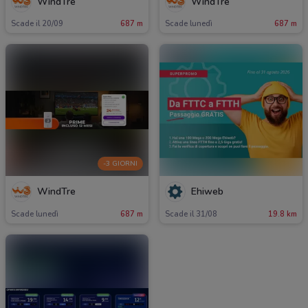
WindTre
WindTre
Scade il 20/09
687 m
Scade lunedì
687 m
-3 GIORNI
WindTre
Ehiweb
Scade lunedì
687 m
Scade il 31/08
19.8 km