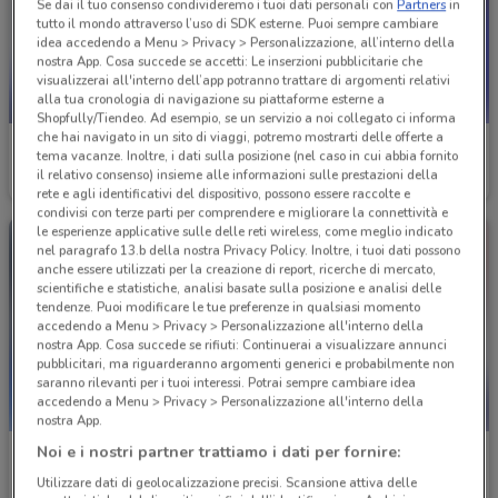
Se dai il tuo consenso condivideremo i tuoi dati personali con
Partners
in
tutto il mondo attraverso l’uso di SDK esterne. Puoi sempre cambiare
idea accedendo a Menu > Privacy > Personalizzazione, all’interno della
nostra App. Cosa succede se accetti: Le inserzioni pubblicitarie che
visualizzerai all'interno dell’app potranno trattare di argomenti relativi
alla tua cronologia di navigazione su piattaforme esterne a
NUOVO
Shopfully/Tiendeo. Ad esempio, se un servizio a noi collegato ci informa
che hai navigato in un sito di viaggi, potremo mostrarti delle offerte a
TIM
TIM
tema vacanze. Inoltre, i dati sulla posizione (nel caso in cui abbia fornito
il relativo consenso) insieme alle informazioni sulle prestazioni della
Scade il 07/09
427 m
Scade il 30/08
427 m
rete e agli identificativi del dispositivo, possono essere raccolte e
condivisi con terze parti per comprendere e migliorare la connettività e
le esperienze applicative sulle delle reti wireless, come meglio indicato
nel paragrafo 13.b della nostra Privacy Policy. Inoltre, i tuoi dati possono
anche essere utilizzati per la creazione di report, ricerche di mercato,
scientifiche e statistiche, analisi basate sulla posizione e analisi delle
tendenze. Puoi modificare le tue preferenze in qualsiasi momento
accedendo a Menu > Privacy > Personalizzazione all'interno della
nostra App. Cosa succede se rifiuti: Continuerai a visualizzare annunci
pubblicitari, ma riguarderanno argomenti generici e probabilmente non
saranno rilevanti per i tuoi interessi. Potrai sempre cambiare idea
accedendo a Menu > Privacy > Personalizzazione all'interno della
nostra App.
Noi e i nostri partner trattiamo i dati per fornire:
TIM
TIM
Utilizzare dati di geolocalizzazione precisi. Scansione attiva delle
Scade il 06/09
427 m
Scade il 30/08
427 m