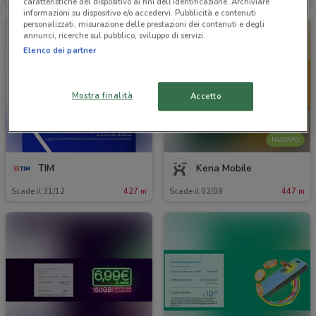
caratteristiche del dispositivo ai fini dell’identificazione. Archiviare
informazioni su dispositivo e/o accedervi. Pubblicità e contenuti
personalizzati, misurazione delle prestazioni dei contenuti e degli
annunci, ricerche sul pubblico, sviluppo di servizi.
Elenco dei partner
Mostra finalità
Accetto
NUOVO
TIM
Kena Mobile
Scade il 31/12
427 m
Scade il 02/09
447 m