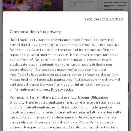
Continua senza accettare
Tiscali Casa
Linkem
Ci importa della tua privacy
Noi e i nostri
1012
partner archiviamo e accediamo ai dati personali,
Scade il 31/08
136 m
Scade il 31/08
136 m
come i dati di navigazione gli o identificatori univoci, sul tuo dispositivo.
Selezionando Accetto, abiliti le tecnologie di tracciamento affinché
supportino gli scopi mostrati alla voce "Noi e i nostri partner trattiamo i
dati da fornire". Nel caso in cui queste tecnologie dovessero essere
Porta DoveConviene sempre con te!
disabilitate, alcuni contenuti e annunci visualizzati potrebbero non
Puoi trovare le migliori offerte dei negozi vicino a te,
essere rilevanti. Puoi accedere nuovamente a questo menu per
salvarle e creare la tua lista del risparmio, comodamente
modificare le tue scelte o per revocare il consenso facendo clic sul link
dal tuo cellulare.
Mostra finalità in fondo alla pagina web. Tali scelte avranno effetto nel
contesto del nostro Sito web. Per maggiori informazioni, consulta
SCARICA L’APP
l'Informativa sulla privacy.
Privacy policy
Permettici di fornirti offerte più vicine ai tuoi bisogni: Utilizzando
Shopfully/Tiendeo puoi visualizzare inserzioni e offerte per i tuoi acquisti
quotidiani più attinenti ai tuoi gusti e al tuo mondo. Tutto questo è
possibile grazie ad una serie di strumenti e analisi effettuate in base alle
tue attività all'interno dell'applicazione e sulle piattaforme collegate,
come indicato nel paragrafo 2 della Privacy Policy. Per fare questo,
abbiamo bisogno del tuo consenso sull'uso dei dati raccolti a tale fine.