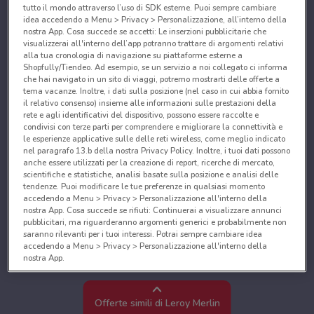
tutto il mondo attraverso l’uso di SDK esterne. Puoi sempre cambiare
idea accedendo a Menu > Privacy > Personalizzazione, all’interno della
nostra App. Cosa succede se accetti: Le inserzioni pubblicitarie che
visualizzerai all'interno dell’app potranno trattare di argomenti relativi
alla tua cronologia di navigazione su piattaforme esterne a
Shopfully/Tiendeo. Ad esempio, se un servizio a noi collegato ci informa
che hai navigato in un sito di viaggi, potremo mostrarti delle offerte a
tema vacanze. Inoltre, i dati sulla posizione (nel caso in cui abbia fornito
il relativo consenso) insieme alle informazioni sulle prestazioni della
rete e agli identificativi del dispositivo, possono essere raccolte e
condivisi con terze parti per comprendere e migliorare la connettività e
le esperienze applicative sulle delle reti wireless, come meglio indicato
nel paragrafo 13.b della nostra Privacy Policy. Inoltre, i tuoi dati possono
anche essere utilizzati per la creazione di report, ricerche di mercato,
scientifiche e statistiche, analisi basate sulla posizione e analisi delle
tendenze. Puoi modificare le tue preferenze in qualsiasi momento
accedendo a Menu > Privacy > Personalizzazione all'interno della
nostra App. Cosa succede se rifiuti: Continuerai a visualizzare annunci
pubblicitari, ma riguarderanno argomenti generici e probabilmente non
saranno rilevanti per i tuoi interessi. Potrai sempre cambiare idea
accedendo a Menu > Privacy > Personalizzazione all'interno della
nostra App.
Noi e i nostri partner trattiamo i dati per fornire:
Utilizzare dati di geolocalizzazione precisi. Scansione attiva delle
Offerte simili di Leroy Merlin
caratteristiche del dispositivo ai fini dell’identificazione. Archiviare