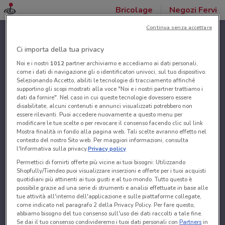
Bricolage
Negozi Fervi
Continua senza accettare
Ci importa della tua privacy
Noi e i nostri
1012
partner archiviamo e accediamo ai dati personali,
come i dati di navigazione gli o identificatori univoci, sul tuo dispositivo.
Selezionando Accetto, abiliti le tecnologie di tracciamento affinché
supportino gli scopi mostrati alla voce "Noi e i nostri partner trattiamo i
dati da fornire". Nel caso in cui queste tecnologie dovessero essere
disabilitate, alcuni contenuti e annunci visualizzati potrebbero non
essere rilevanti. Puoi accedere nuovamente a questo menu per
modificare le tue scelte o per revocare il consenso facendo clic sul link
Mostra finalità in fondo alla pagina web. Tali scelte avranno effetto nel
contesto del nostro Sito web. Per maggiori informazioni, consulta
l'Informativa sulla privacy.
Privacy policy
Permettici di fornirti offerte più vicine ai tuoi bisogni: Utilizzando
Shopfully/Tiendeo puoi visualizzare inserzioni e offerte per i tuoi acquisti
quotidiani più attinenti ai tuoi gusti e al tuo mondo. Tutto questo è
possibile grazie ad una serie di strumenti e analisi effettuate in base alle
tue attività all'interno dell'applicazione e sulle piattaforme collegate,
come indicato nel paragrafo 2 della Privacy Policy. Per fare questo,
abbiamo bisogno del tuo consenso sull'uso dei dati raccolti a tale fine.
Se dai il tuo consenso condivideremo i tuoi dati personali con
Partners
in